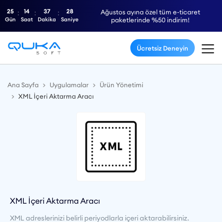
25
14
37
27
Ağustos ayına özel tüm e-ticaret
Gün
Saat
Dakika
Saniye
paketlerinde %50 indirim!
Ücretsiz Deneyin
Ana Sayfa
Uygulamalar
Ürün Yönetimi
XML İçeri Aktarma Aracı
XML İçeri Aktarma Aracı
XML adreslerinizi belirli periyodlarla içeri aktarabilirsiniz.