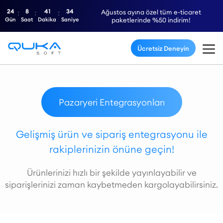
24
8
41
33
Ağustos ayına özel tüm e-ticaret
Gün
Saat
Dakika
Saniye
paketlerinde %50 indirim!
Ücretsiz Deneyin
Pazaryeri Entegrasyonları
Gelişmiş ürün ve sipariş entegrasyonu ile
rakiplerinizin önüne geçin!
Ürünlerinizi hızlı bir şekilde yayınlayabilir ve
siparişlerinizi zaman kaybetmeden kargolayabilirsiniz.