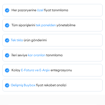
Her pazaryerine
özel
fiyat tanımlama
Tüm siparişlerini
tek panelden
yönetebilme
Tek tıkla
ürün gönderimi
İleri seviye
kar oranları
tanımlama
Kolay
E-Fatura ve E-Arşiv
entegrasyonu
Gelişmiş Buybox
fiyat rekabet analizi