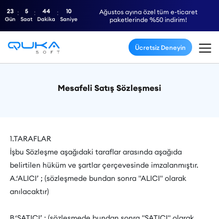
23
5
44
9
Ağustos ayına özel tüm e-ticaret
Gün
Saat
Dakika
Saniye
paketlerinde %50 indirim!
Ücretsiz Deneyin
Mesafeli Satış Sözleşmesi
1.TARAFLAR
İşbu Sözleşme aşağıdaki taraflar arasında aşağıda
belirtilen hüküm ve şartlar çerçevesinde imzalanmıştır.
A.‘ALICI’ ; (sözleşmede bundan sonra "ALICI" olarak
anılacaktır)
B.‘SATICI’ ; (sözleşmede bundan sonra "SATICI" olarak