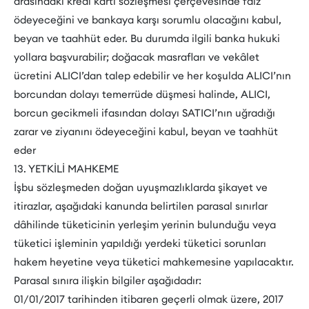
arasındaki kredi kartı sözleşmesi çerçevesinde faiz
ödeyeceğini ve bankaya karşı sorumlu olacağını kabul,
beyan ve taahhüt eder. Bu durumda ilgili banka hukuki
yollara başvurabilir; doğacak masrafları ve vekâlet
ücretini ALICI’dan talep edebilir ve her koşulda ALICI’nın
borcundan dolayı temerrüde düşmesi halinde, ALICI,
borcun gecikmeli ifasından dolayı SATICI’nın uğradığı
zarar ve ziyanını ödeyeceğini kabul, beyan ve taahhüt
eder
13. YETKİLİ MAHKEME
İşbu sözleşmeden doğan uyuşmazlıklarda şikayet ve
itirazlar, aşağıdaki kanunda belirtilen parasal sınırlar
dâhilinde tüketicinin yerleşim yerinin bulunduğu veya
tüketici işleminin yapıldığı yerdeki tüketici sorunları
hakem heyetine veya tüketici mahkemesine yapılacaktır.
Parasal sınıra ilişkin bilgiler aşağıdadır:
01/01/2017 tarihinden itibaren geçerli olmak üzere, 2017