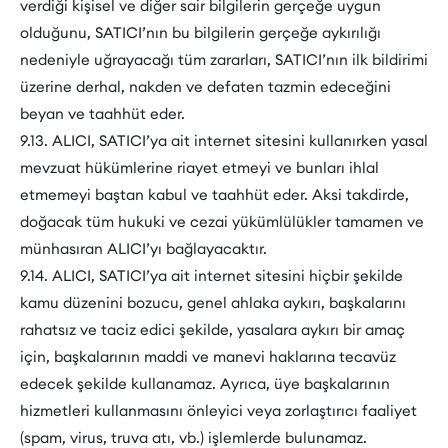
verdiği kişisel ve diğer sair bilgilerin gerçeğe uygun
olduğunu, SATICI’nın bu bilgilerin gerçeğe aykırılığı
nedeniyle uğrayacağı tüm zararları, SATICI’nın ilk bildirimi
üzerine derhal, nakden ve defaten tazmin edeceğini
beyan ve taahhüt eder.
9.13. ALICI, SATICI’ya ait internet sitesini kullanırken yasal
mevzuat hükümlerine riayet etmeyi ve bunları ihlal
etmemeyi baştan kabul ve taahhüt eder. Aksi takdirde,
doğacak tüm hukuki ve cezai yükümlülükler tamamen ve
münhasıran ALICI’yı bağlayacaktır.
9.14. ALICI, SATICI’ya ait internet sitesini hiçbir şekilde
kamu düzenini bozucu, genel ahlaka aykırı, başkalarını
rahatsız ve taciz edici şekilde, yasalara aykırı bir amaç
için, başkalarının maddi ve manevi haklarına tecavüz
edecek şekilde kullanamaz. Ayrıca, üye başkalarının
hizmetleri kullanmasını önleyici veya zorlaştırıcı faaliyet
(spam, virus, truva atı, vb.) işlemlerde bulunamaz.