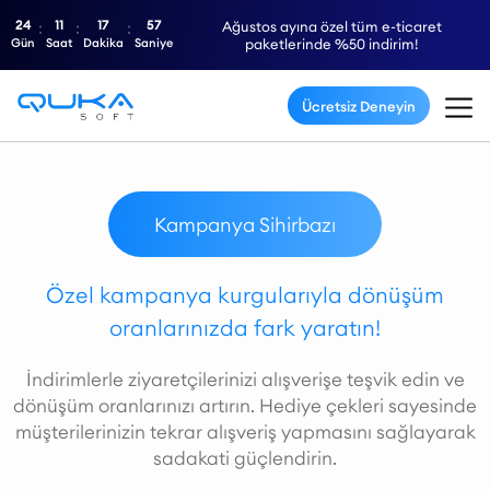
24
11
17
56
Ağustos ayına özel tüm e-ticaret
Gün
Saat
Dakika
Saniye
paketlerinde %50 indirim!
Ücretsiz Deneyin
Kampanya Sihirbazı
Özel kampanya kurgularıyla dönüşüm
oranlarınızda fark yaratın!
İndirimlerle ziyaretçilerinizi alışverişe teşvik edin ve
dönüşüm oranlarınızı artırın. Hediye çekleri sayesinde
müşterilerinizin tekrar alışveriş yapmasını sağlayarak
sadakati güçlendirin.