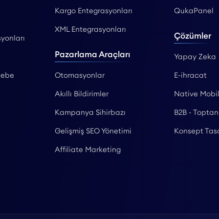
Kargo Entegrasyonları
QukaPanel
XML Entegrasyonları
Çözümler
yonları
Pazarlama Araçları
Yapay Zeka
sebe
Otomasyonlar
E-ihracat
Akıllı Bildirimler
Native Mobi
Kampanya Sihirbazı
B2B - Toptan
Gelişmiş SEO Yönetimi
Konsept Tas
Affiliate Marketing