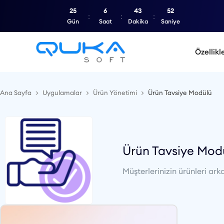
25
6
43
51
Gün
Saat
Dakika
Saniye
Özellikl
Ana Sayfa
Uygulamalar
Ürün Yönetimi
Ürün Tavsiye Modülü
Ürün Tavsiye Mod
Müşterlerinizin ürünleri ar