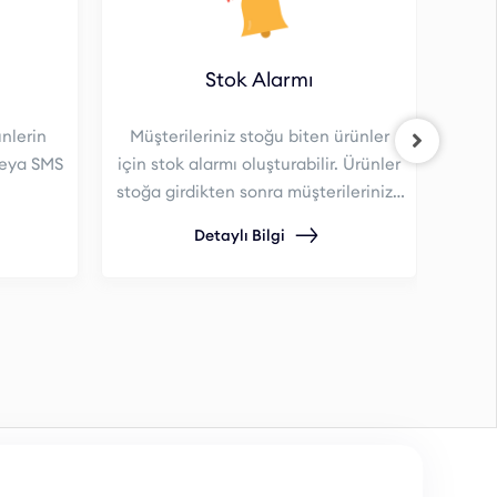
Stok Alarmı
ünlerin
Müşterileriniz stoğu biten ürünler
Ür
veya SMS
için stok alarmı oluşturabilir. Ürünler
stoğa girdikten sonra müşterilerinize
Müşt
otomatik E-Posta veya SMS iletilir.
Detaylı Bilgi
karş