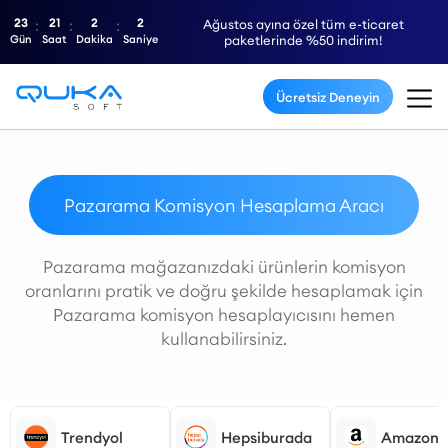
23
21
2
2
Ağustos ayına özel tüm e-ticaret
Gün
Saat
Dakika
Saniye
paketlerinde %50 indirim!
Ücretsiz Deneyin
Pazarama Komisyon Hesaplama Aracı
Pazarama mağazanızdaki ürünlerin komisyon
oranlarını pratik ve doğru şekilde hesaplamak için
Pazarama komisyon hesaplayıcısını hemen
kullanabilirsiniz.
Trendyol
Hepsiburada
Amazon