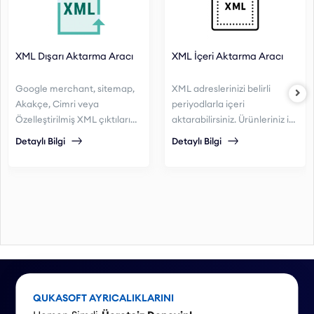
XML Dışarı Aktarma Aracı
XML İçeri Aktarma Aracı
Google merchant, sitemap,
XML adreslerinizi belirli
Akakçe, Cimri veya
periyodlarla içeri
Özelleştirilmiş XML çıktıları
aktarabilirsiniz. Ürünleriniz içi
alabilirsiniz.
gelişmiş kategori, marka,
Detaylı Bilgi
Detaylı Bilgi
desi veya fiyat aralıklarına
göre kar oranı
belirleyebilirsiniz.
QUKASOFT AYRICALIKLARINI