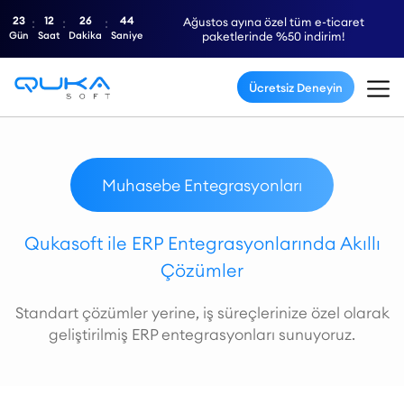
23
12
26
44
Ağustos ayına özel tüm e-ticaret
Gün
Saat
Dakika
Saniye
paketlerinde %50 indirim!
Ücretsiz Deneyin
Muhasebe Entegrasyonları
Qukasoft ile ERP Entegrasyonlarında Akıllı
Çözümler
Standart çözümler yerine, iş süreçlerinize özel olarak
geliştirilmiş ERP entegrasyonları sunuyoruz.