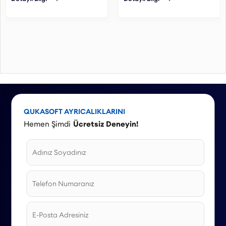
desi veya fiyat aralıklarına
göre kar oranı
belirleyebilirsiniz.
QUKASOFT AYRICALIKLARINI
Hemen Şimdi
Ücretsiz Deneyin!