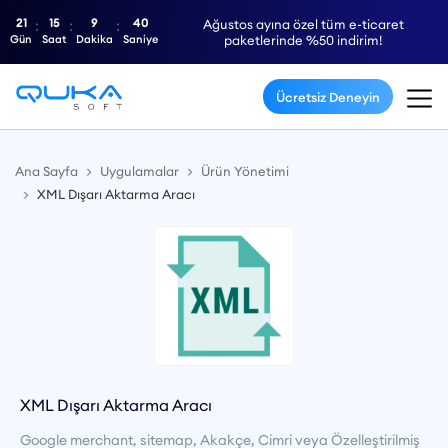
21
15
9
40
Ağustos ayına özel tüm e-ticaret
Gün
Saat
Dakika
Saniye
paketlerinde %50 indirim!
Ücretsiz Deneyin
Ana Sayfa
Uygulamalar
Ürün Yönetimi
XML Dışarı Aktarma Aracı
XML Dışarı Aktarma Aracı
Google merchant, sitemap, Akakçe, Cimri veya Özelleştirilmiş