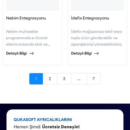
Nebim Entegrasyonu
İdefix Entegrasyonu
Nebim muhasebe
İdefix mağazanıza tekil veya
programınızla e-ticaret
toplu ürün gönderebilir ve
siteniz arasında stok ve
siparişlerinizi yönetebilirsiniz.
sipariş entegrasyonu
Detaylı Bilgi
Detaylı Bilgi
sağlayabilirsiniz.
1
2
3
...
7
QUKASOFT AYRICALIKLARINI
Hemen Şimdi
Ücretsiz Deneyin!