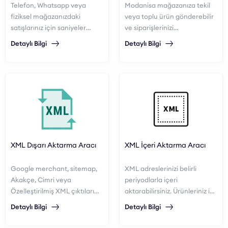
Telefon, Whatsapp veya
Modanisa mağazanıza tekil
fiziksel mağazanızdaki
veya toplu ürün gönderebilir
satışlarınız için saniyeler
ve siparişlerinizi
içerisinde sipariş oluşturun.
yönetebilirsiniz.
Detaylı Bilgi
Detaylı Bilgi
Web, mobil ve barkod
okuyucularla uyumludur.
XML Dışarı Aktarma Aracı
XML İçeri Aktarma Aracı
Google merchant, sitemap,
XML adreslerinizi belirli
Akakçe, Cimri veya
periyodlarla içeri
Özelleştirilmiş XML çıktıları
aktarabilirsiniz. Ürünleriniz içi
alabilirsiniz.
gelişmiş kategori, marka, desi
Detaylı Bilgi
Detaylı Bilgi
veya fiyat aralıklarına göre
kar oranı belirleyebilirsiniz.