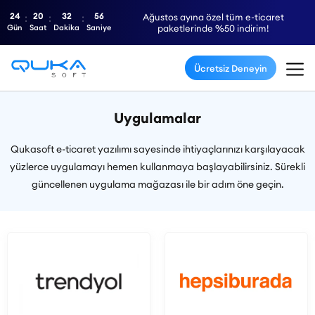
24
20
32
55
Ağustos ayına özel tüm e-ticaret
Gün
Saat
Dakika
Saniye
paketlerinde %50 indirim!
Ücretsiz Deneyin
Uygulamalar
Qukasoft e-ticaret yazılımı sayesinde ihtiyaçlarınızı karşılayacak
yüzlerce uygulamayı hemen kullanmaya başlayabilirsiniz. Sürekli
güncellenen uygulama mağazası ile bir adım öne geçin.
Tüm Uygulamaları Gör