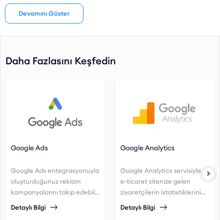
Hedef Kitleye Ulaşma
: Ziyaretçi verilerini kullanarak,
Devamını Göster
potansiyel müşterilere yönelik daha kişiselleştirilmiş
reklamlar oluşturabilirsiniz.
Sipariş Entegrasyonu
: Facebook Pixel ile sipariş verilerini
Daha Fazlasını Keşfedin
doğrudan takip edebilir ve reklamlarınızı sipariş
süreçlerinize göre optimize edebilirsiniz.
Etkili Yeniden Pazarlama
: Ziyaretçilerinizle yeniden
etkileşim kurarak, terk edilen sepetleri ve tamamlanmamış
işlemleri hatırlatabilir, satışlarınızı artırabilirsiniz.
Kolay Entegrasyon
: Facebook Pixel, web sitenize kolayca
Google Ads
Google Analytics
entegre edilebilir ve hızlıca aktif hale getirilebilir.
Reklamlarınızı Daha Verimli Hale Getirin
Google Ads entegrasyonuyla
Google Analytics servisiyle
oluşturduğunuz reklam
e-ticaret sitenize gelen
Facebook Pixel entegrasyonu ile reklam kampanyalarınızın
kampanyalarını takip edebilir
ziyaretçilerin istatistiklerini
etkinliğini artırabilir ve sipariş süreçlerinizi daha verimli bir şekilde
ve performansını
görüntüleyebilir,
Detaylı Bilgi
Detaylı Bilgi
yönetebilirsiniz. Hedef kitlenize daha doğru reklamlar göstererek,
artırabilirsiniz.
davranışlarını