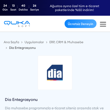
24
13
40
26
Ağustos ayına özel tüm e-ticaret
Gün
Saat
Dakika
Saniye
paketlerinde %50 indirim!
Ücretsiz Deneyin
Ana Sayfa
Uygulamalar
ERP, CRM & Muhasebe
Dia Entegrasyonu
Dia Entegrasyonu
Dia muhasebe programınızla e-ticaret siteniz arasında stok ve