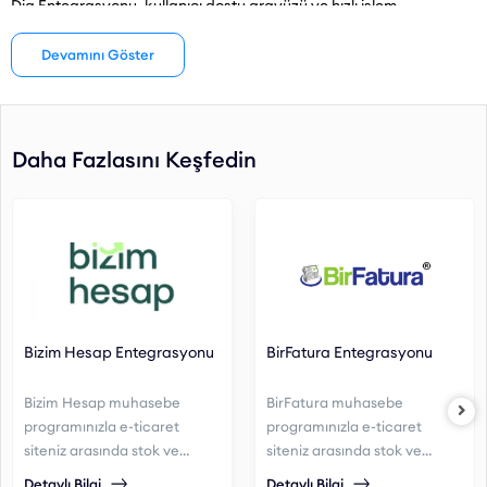
Dia Entegrasyonu, kullanıcı dostu arayüzü ve hızlı işlem
kapasitesiyle, işletmenizin muhasebe süreçlerini kolaylaştırır ve
Devamını Göster
zamandan tasarruf etmenizi sağlar. Siz de entegre yapımızla
işletmenizin verimliliğini artırabilirsiniz.
Daha Fazlasını Keşfedin
Bizim Hesap Entegrasyonu
BirFatura Entegrasyonu
Bizim Hesap muhasebe
BirFatura muhasebe
programınızla e-ticaret
programınızla e-ticaret
siteniz arasında stok ve
siteniz arasında stok ve
sipariş entegrasyonu
sipariş entegrasyonu
Detaylı Bilgi
Detaylı Bilgi