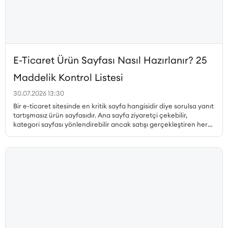
E-Ticaret Ürün Sayfası Nasıl Hazırlanır? 25
Maddelik Kontrol Listesi
30.07.2026 13:30
Bir e-ticaret sitesinde en kritik sayfa hangisidir diye sorulsa yanıt
tartışmasız ürün sayfasıdır. Ana sayfa ziyaretçi çekebilir,
kategori sayfası yönlendirebilir ancak satışı gerçekleştiren her
zaman ürün sayfasıdır. Peki, dönüşüm oranı yüksek ürün sayfası
nasıl hazırlanır, hangi unsurlar olmazsa olmaz, ürün sayfası SEO
nasıl yapılır ve müşteri güvenini pekiştiren detaylar nelerdir? Bu
yazıda, satış yapan bir ürün sayfasının sahip olması gereken her
unsuru 25 maddelik kontrol listesiyle ele alıyoruz.