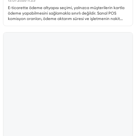
13.07.2026 11:23
E-ticarette ödeme altyapısı seçimi, yalnızca müşterilerin kartla
ödeme yapabilmesini sağlamakla sınırlı değildir. Sanal POS
komisyon oranları, ödeme aktarım süresi ve işletmenin nakit
akışı, gerçekleştirilen her satıştan elde edilen kazancı doğrudan
etkiler. Özellikle yüksek sipariş hacmine sahip işletmelerde
komisyon oranındaki küçük farklılıklar bile toplam maliyet
üzerinde önemli bir etki oluşturabilir. Qukasoft ve iyzico iş
birliğiyle hazırlanan özel kampanya kapsamında, yeni iyzico
Sanal POS başvurusu gerçekleştiren Qukasoft üyeleri %0,79’dan
başlayan avantajlı komisyon oranlarından yararlanabilir.
İşletmeler, nakit akışlarına uygun blokaj süresini seçerek online
ödemelerini avantajlı oranlarla almaya başlayabilir.