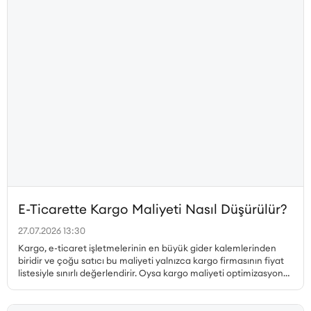
E-Ticarette Kargo Maliyeti Nasıl Düşürülür?
27.07.2026 13:30
Kargo, e-ticaret işletmelerinin en büyük gider kalemlerinden
biridir ve çoğu satıcı bu maliyeti yalnızca kargo firmasının fiyat
listesiyle sınırlı değerlendirir. Oysa kargo maliyeti optimizasyonu
çok daha geniş bir perspektif gerektirir. Desi hesabı, paketleme
tercihleri, ücretsiz kargo limiti, bölgesel fiyat farklılıkları, iade
kargoları ve teslim edilemeyen gönderiler ayrı ayrı ele