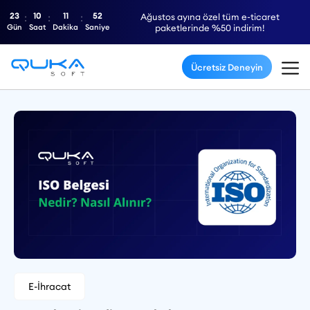
23
10
11
51
Ağustos ayına özel tüm e-ticaret
Gün
Saat
Dakika
Saniye
paketlerinde %50 indirim!
Ücretsiz Deneyin
E-İhracat