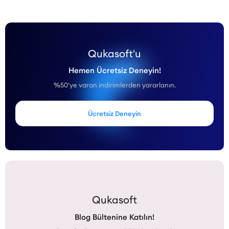
Qukasoft'u
Hemen Ücretsiz Deneyin!
%50'ye varan indirimlerden yararlanın.
Ücretsiz Deneyin
Qukasoft
Blog Bültenine Katılın!