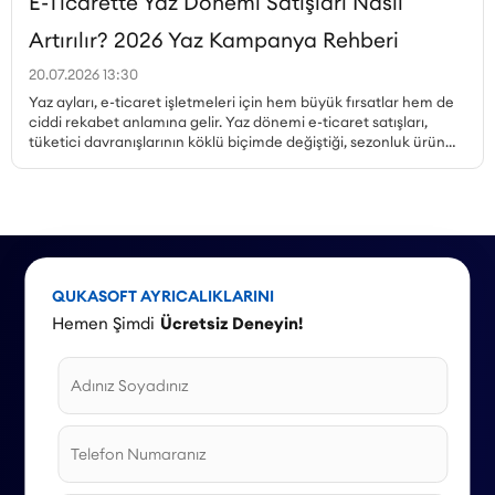
E-Ticarette Yaz Dönemi Satışları Nasıl
Artırılır? 2026 Yaz Kampanya Rehberi
20.07.2026 13:30
Yaz ayları, e-ticaret işletmeleri için hem büyük fırsatlar hem de
ciddi rekabet anlamına gelir. Yaz dönemi e-ticaret satışları,
tüketici davranışlarının köklü biçimde değiştiği, sezonluk ürün
talebinin zirveye çıktığı ve kampanya ortamının en yoğun
olduğu dönemdir. Peki, yaz kampanyaları nasıl planlanmalı,
hangi ürünler öne çıkarılmalı, mobil alışveriş trendi nasıl
değerlendirilmeli ve stok yönetimi nasıl yapılmalıdır? Bu yazıda,
Haziran, Temmuz ve Ağustos aylarına özel kampanya örnekleri
ve stratejilerle 2026 yaz sezonu için kapsamlı bir rehber
sunuyoruz.
QUKASOFT AYRICALIKLARINI
Hemen Şimdi
Ücretsiz Deneyin!