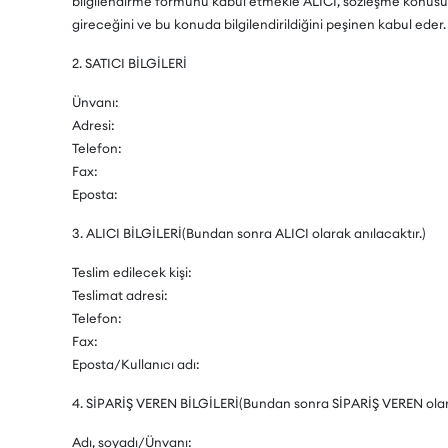
bilgilendirme formunu kabul etmekle ALICI, sözleşme konusu si
gireceğini ve bu konuda bilgilendirildiğini peşinen kabul eder.
2. SATICI BİLGİLERİ
Ünvanı:
Adresi:
Telefon:
Fax:
Eposta:
3. ALICI BİLGİLERİ(Bundan sonra ALICI olarak anılacaktır.)
Teslim edilecek kişi:
Teslimat adresi:
Telefon:
Fax:
Eposta/Kullanıcı adı:
4. SİPARİŞ VEREN BİLGİLERİ(Bundan sonra SİPARİŞ VEREN olara
Adı, soyadı/Ünvanı: