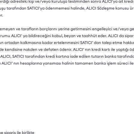
iği adresteki kişi ve/veya kuruluşa tesliminden sonra ALICI'ya ait kredi k
luşu tarafından SATICI'ya ödenmemesi halinde, ALICI Sözleşme konusu ürün
r.
lemeyen ve tarafların borçlarını yerine getirmesini engelleyici ve/veya gec
rumu ALICI' ya bildireceğini kabul, beyan ve taahhüt eder. ALICI da sipari
un ortadan kalkmasına kadar ertelenmesini SATICI’ dan talep etme hakkına 
de kendisine nakden ve defaten ödenir. ALICI’ nın kredi kartı ile yaptığı öd
. ALICI, SATICI tarafından kredi kartına iade edilen tutarın banka tarafınd
ALICI’ nın hesaplarına yansıması halinin tamamen banka işlem süreci ile il
 sipariş ile birlikte