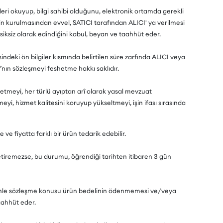
gileri okuyup, bilgi sahibi olduğunu, elektronik ortamda gerekli
in kurulmasından evvel, SATICI tarafından ALICI' ya verilmesi
eksiksiz olarak edindiğini kabul, beyan ve taahhüt eder.
indeki ön bilgiler kısmında belirtilen süre zarfında ALICI veya
’nın sözleşmeyi feshetme hakkı saklıdır.
im etmeyi, her türlü ayıptan arî olarak yasal mevzuat
meyi, hizmet kalitesini koruyup yükseltmeyi, işin ifası sırasında
e fiyatta farklı bir ürün tedarik edebilir.
etiremezse, bu durumu, öğrendiği tarihten itibaren 3 gün
edenle sözleşme konusu ürün bedelinin ödenmemesi ve/veya
aahhüt eder.