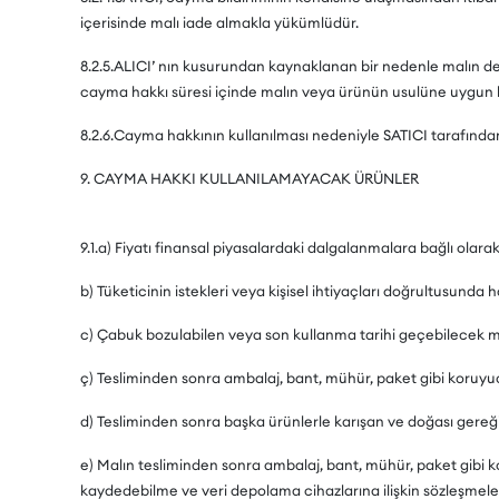
içerisinde malı iade almakla yükümlüdür.
8.2.5.ALICI’ nın kusurundan kaynaklanan bir nedenle malın de
cayma hakkı süresi içinde malın veya ürünün usulüne uygun k
8.2.6.Cayma hakkının kullanılması nedeniyle SATICI tarafında
9. CAYMA HAKKI KULLANILAMAYACAK ÜRÜNLER
9.1.a) Fiyatı finansal piyasalardaki dalgalanmalara bağlı olar
b) Tüketicinin istekleri veya kişisel ihtiyaçları doğrultusunda h
c) Çabuk bozulabilen veya son kullanma tarihi geçebilecek mal
ç) Tesliminden sonra ambalaj, bant, mühür, paket gibi koruyuc
d) Tesliminden sonra başka ürünlerle karışan ve doğası gereği
e) Malın tesliminden sonra ambalaj, bant, mühür, paket gibi ko
kaydedebilme ve veri depolama cihazlarına ilişkin sözleşmele