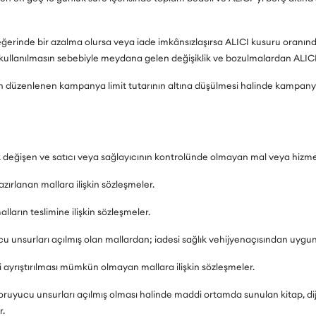
ğerinde bir azalma olursa veya iade imkânsızlaşırsa ALICI kusuru oranın
ullanılmasın sebebiyle meydana gelen değişiklik ve bozulmalardan ALICI 
n düzenlenen kampanya limit tutarının altına düşülmesi halinde kampanya 
ak değişen ve satıcı veya sağlayıcının kontrolünde olmayan mal veya hizmet
azırlanan mallara ilişkin sözleşmeler.
ların teslimine ilişkin sözleşmeler.
u unsurları açılmış olan mallardan; iadesi sağlık vehijyenaçısından uygun 
 ayrıştırılması mümkün olmayan mallara ilişkin sözleşmeler.
ruyucu unsurları açılmış olması halinde maddi ortamda sunulan kitap, dijit
r.