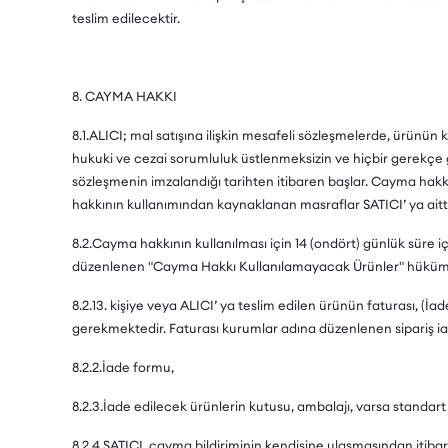
teslim edilecektir.
8. CAYMA HAKKI
8.1.ALICI; mal satışına ilişkin mesafeli sözleşmelerde, ürünün k
hukuki ve cezai sorumluluk üstlenmeksizin ve hiçbir gerekçe
sözleşmenin imzalandığı tarihten itibaren başlar. Cayma hak
hakkının kullanımından kaynaklanan masraflar SATICI’ ya aitti
8.2.Cayma hakkının kullanılması için 14 (ondört) günlük süre 
düzenlenen "Cayma Hakkı Kullanılamayacak Ürünler" hükümleri
8.2.13. kişiye veya ALICI’ ya teslim edilen ürünün faturası, (
gerekmektedir. Faturası kurumlar adına düzenlenen sipariş i
8.2.2.İade formu,
8.2.3.İade edilecek ürünlerin kutusu, ambalajı, varsa standart 
8.2.4.SATICI, cayma bildiriminin kendisine ulaşmasından itiba