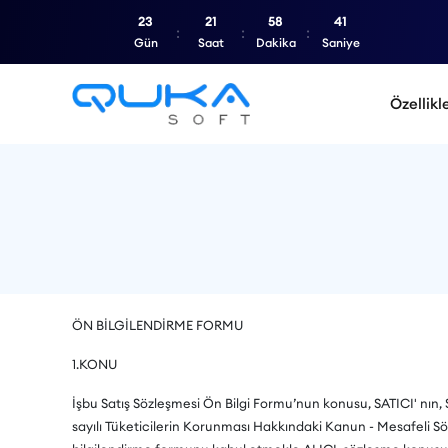
23
21
58
40
Gün
Saat
Dakika
Saniye
Özellikl
ÖN BİLGİLENDİRME FORMU
1.KONU
İşbu Satış Sözleşmesi Ön Bilgi Formu’nun konusu, SATICI' nın, SİP
sayılı Tüketicilerin Korunması Hakkındaki Kanun - Mesafeli S