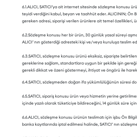
6.1.ALICI, SATICI’ya ait internet sitesinde sözleşme konusu ürün
teyidi verdiğini kabul, beyan ve taahhüt eder. ALICININ; Ön B
gereken adresi, siparişi verilen ürünlere ait temel özellikleri,
6.2.Sözleşme konusu her bir ürün, 30 günlük yasal süreyi aşmama
ALICI’ nın gösterdiği adresteki kişi ve/veya kuruluşa teslim 
6.3.SATICI, sözleşme konusu ürünü eksiksiz, siparişte belirtilen
gereklerine sağlam, standartlara uygun bir şekilde işin gereği o
gerekli dikkat ve özeni göstermeyi, ihtiyat ve öngörü ile har
6.4.SATICI, sözleşmeden doğan ifa yükümlülüğünün süresi dolmad
6.5.SATICI, sipariş konusu ürün veya hizmetin yerine getiril
içinde yazılı olarak tüketiciye bildireceğini, 14 günlük süre 
6.6.ALICI, sözleşme konusu ürünün teslimatı için işbu Ön Bi
banka kayıtlarında iptal edilmesi halinde, SATICI’ nın sözle