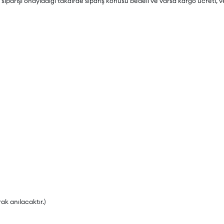
parişi onayladığı takdirde sipariş konusu bedeli ve varsa kargo ücreti, ve
k anılacaktır.)