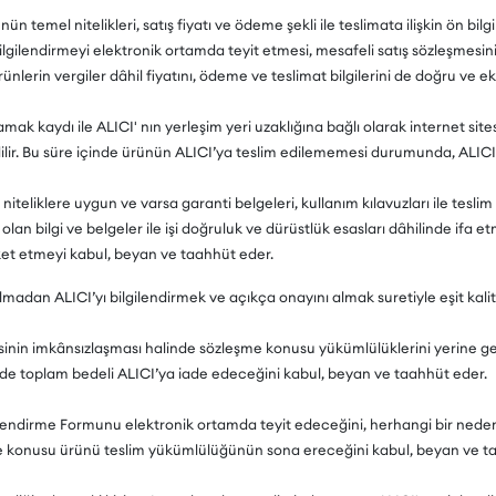
ün temel nitelikleri, satış fiyatı ve ödeme şekli ile teslimata ilişkin ön bil
ilgilendirmeyi elektronik ortamda teyit etmesi, mesafeli satış sözleşmesin
 ürünlerin vergiler dâhil fiyatını, ödeme ve teslimat bilgilerini de doğru ve 
k kaydı ile ALICI' nın yerleşim yeri uzaklığına bağlı olarak internet sites
edilir. Bu süre içinde ürünün ALICI’ya teslim edilememesi durumunda, ALICI
 niteliklere uygun ve varsa garanti belgeleri, kullanım kılavuzları ile tesl
lan bilgi ve belgeler ile işi doğruluk ve dürüstlük esasları dâhilinde ifa et
eket etmeyi kabul, beyan ve taahhüt eder.
an ALICI’yı bilgilendirmek ve açıkça onayını almak suretiyle eşit kalite v
mesinin imkânsızlaşması halinde sözleşme konusu yükümlülüklerini yerine g
içinde toplam bedeli ALICI’ya iade edeceğini kabul, beyan ve taahhüt eder.
lgilendirme Formunu elektronik ortamda teyit edeceğini, herhangi bir n
şme konusu ürünü teslim yükümlülüğünün sona ereceğini kabul, beyan ve t