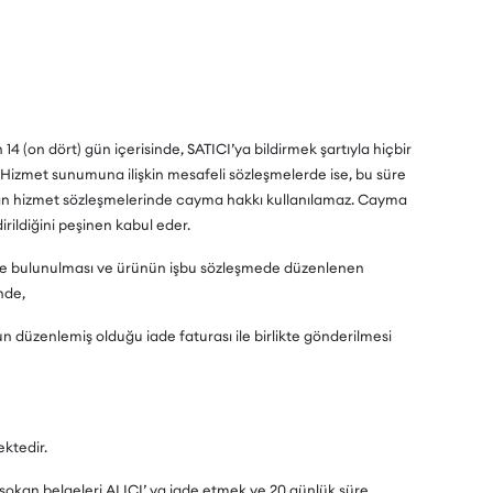
14 (on dört) gün içerisinde, SATICI’ya bildirmek şartıyla hiçbir
Hizmet sunumuna ilişkin mesafeli sözleşmelerde ise, bu süre
anan hizmet sözleşmelerinde cayma hakkı kullanılamaz. Cayma
rildiğini peşinen kabul eder.
irimde bulunulması ve ürünün işbu sözleşmede düzenlenen
nde,
un düzenlemiş olduğu iade faturası ile birlikte gönderilmesi
ektedir.
a sokan belgeleri ALICI’ ya iade etmek ve 20 günlük süre