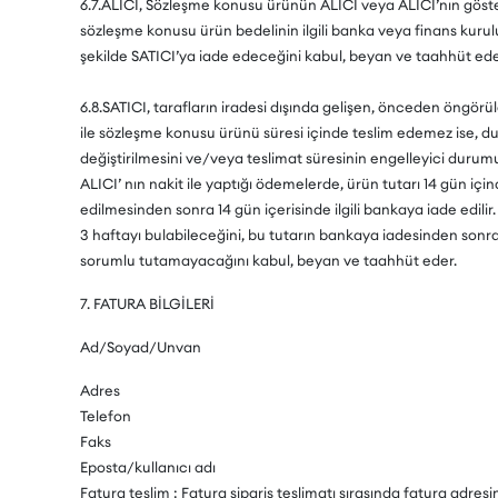
6.7.ALICI, Sözleşme konusu ürünün ALICI veya ALICI’nın gösterd
sözleşme konusu ürün bedelinin ilgili banka veya finans kuru
şekilde SATICI’ya iade edeceğini kabul, beyan ve taahhüt ede
6.8.SATICI, tarafların iradesi dışında gelişen, önceden öngörü
ile sözleşme konusu ürünü süresi içinde teslim edemez ise, du
değiştirilmesini ve/veya teslimat süresinin engelleyici durum
ALICI’ nın nakit ile yaptığı ödemelerde, ürün tutarı 14 gün için
edilmesinden sonra 14 gün içerisinde ilgili bankaya iade edilir
3 haftayı bulabileceğini, bu tutarın bankaya iadesinden sonra 
sorumlu tutamayacağını kabul, beyan ve taahhüt eder.
7. FATURA BİLGİLERİ
Ad/Soyad/Unvan
Adres
Telefon
Faks
Eposta/kullanıcı adı
Fatura teslim : Fatura sipariş teslimatı sırasında fatura adresine