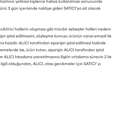
artının yetkisiz kişilerce haksız kullanılması sonucunda
ü 3 gün içerisinde nakliye gideri SATICI’ya ait olacak
iktirici hallerin oluşması gibi mücbir sebepler halleri nedeni
şin iptal edilmesini, sözleşme konusu ürünün varsa emsali ile
haizdir. ALICI tarafından siparişin iptal edilmesi halinde
emelerde ise, ürün tutarı, siparişin ALICI tarafından iptal
an ALICI hesabına yansıtılmasına ilişkin ortalama sürecin 2 ile
gili olduğundan, ALICI, olası gecikmeler için SATICI’ yı