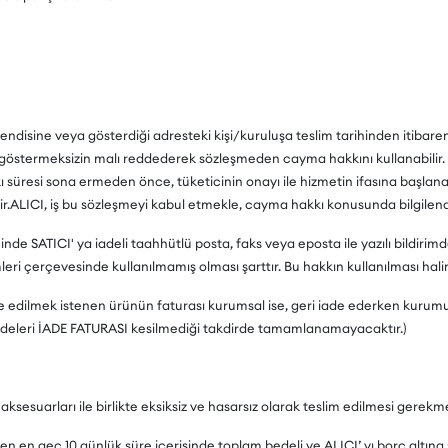
endisine veya gösterdiği adresteki kişi/kuruluşa teslim tarihinden itibaren 
 göstermeksizin malı reddederek sözleşmeden cayma hakkını kullanabilir. 
kı süresi sona ermeden önce, tüketicinin onayı ile hizmetin ifasına başl
r.ALICI, iş bu sözleşmeyi kabul etmekle, cayma hakkı konusunda bilgilendi
içinde SATICI' ya iadeli taahhütlü posta, faks veya eposta ile yazılı bild
 çerçevesinde kullanılmamış olması şarttır. Bu hakkın kullanılması hali
İade edilmek istenen ürünün faturası kurumsal ise, geri iade ederken kurum
adeleri İADE FATURASI kesilmediği takdirde tamamlanamayacaktır.)
aksesuarları ile birlikte eksiksiz ve hasarsız olarak teslim edilmesi gerekm
ren en geç 10 günlük süre içerisinde toplam bedeli ve ALICI’ yı borç altın