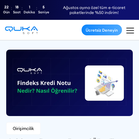
22
18
1
4
Ağustos ayına özel tüm e-ticaret
Gün
Saat
Dakika
Saniye
paketlerinde %50 indirim!
Ücretsiz Deneyin
Girişimcilik