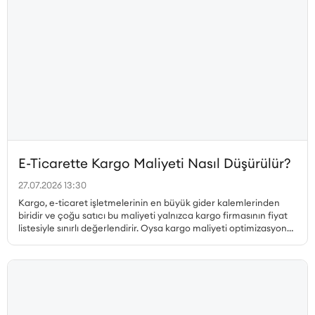
E-Ticarette Kargo Maliyeti Nasıl Düşürülür?
27.07.2026 13:30
Kargo, e-ticaret işletmelerinin en büyük gider kalemlerinden
biridir ve çoğu satıcı bu maliyeti yalnızca kargo firmasının fiyat
listesiyle sınırlı değerlendirir. Oysa kargo maliyeti optimizasyonu
çok daha geniş bir perspektif gerektirir. Desi hesabı, paketleme
tercihleri, ücretsiz kargo limiti, bölgesel fiyat farklılıkları, iade
kargoları ve teslim edilemeyen gönderiler ayrı ayrı ele
alınmadan gerçek bir maliyet düşüşü sağlanamaz. Bu yazıda, e-
ticarette kargo maliyetini düşürmenin tüm yollarını kapsamlı
biçimde ele alıyoruz.