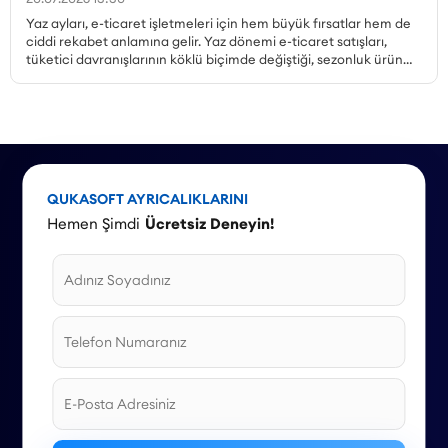
Yaz ayları, e-ticaret işletmeleri için hem büyük fırsatlar hem de
ciddi rekabet anlamına gelir. Yaz dönemi e-ticaret satışları,
tüketici davranışlarının köklü biçimde değiştiği, sezonluk ürün
talebinin zirveye çıktığı ve kampanya ortamının en yoğun
olduğu dönemdir. Peki, yaz kampanyaları nasıl planlanmalı,
hangi ürünler öne çıkarılmalı, mobil alışveriş trendi nasıl
değerlendirilmeli ve stok yönetimi nasıl yapılmalıdır? Bu yazıda,
Haziran, Temmuz ve Ağustos aylarına özel kampanya örnekleri
ve stratejilerle 2026 yaz sezonu için kapsamlı bir rehber
sunuyoruz.
QUKASOFT AYRICALIKLARINI
Hemen Şimdi
Ücretsiz Deneyin!