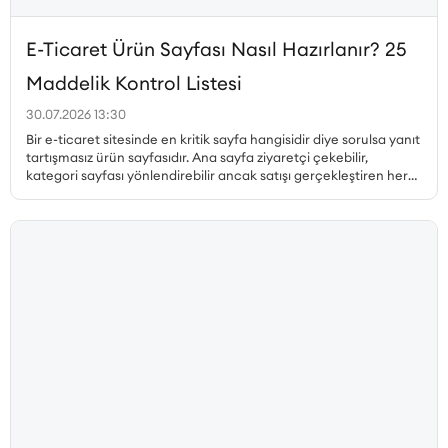
E-Ticaret Ürün Sayfası Nasıl Hazırlanır? 25
Maddelik Kontrol Listesi
30.07.2026 13:30
Bir e-ticaret sitesinde en kritik sayfa hangisidir diye sorulsa yanıt
tartışmasız ürün sayfasıdır. Ana sayfa ziyaretçi çekebilir,
kategori sayfası yönlendirebilir ancak satışı gerçekleştiren her
zaman ürün sayfasıdır. Peki, dönüşüm oranı yüksek ürün sayfası
nasıl hazırlanır, hangi unsurlar olmazsa olmaz, ürün sayfası SEO
nasıl yapılır ve müşteri güvenini pekiştiren detaylar nelerdir? Bu
yazıda, satış yapan bir ürün sayfasının sahip olması gereken her
unsuru 25 maddelik kontrol listesiyle ele alıyoruz.