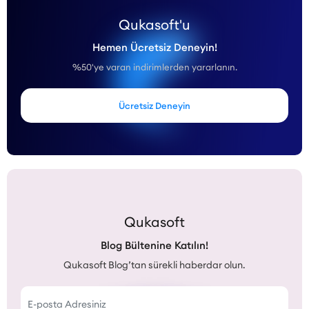
Qukasoft'u
Hemen Ücretsiz Deneyin!
%50'ye varan indirimlerden yararlanın.
Ücretsiz Deneyin
Qukasoft
Blog Bültenine Katılın!
Qukasoft Blog’tan sürekli haberdar olun.