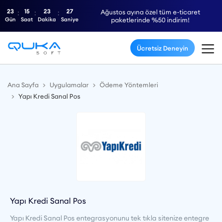
23
15
23
27
Ağustos ayına özel tüm e-ticaret
Gün
Saat
Dakika
Saniye
paketlerinde %50 indirim!
Ücretsiz Deneyin
Ana Sayfa
Uygulamalar
Ödeme Yöntemleri
Yapı Kredi Sanal Pos
Yapı Kredi Sanal Pos
Yapı Kredi Sanal Pos entegrasyonunu tek tıkla sitenize entegre