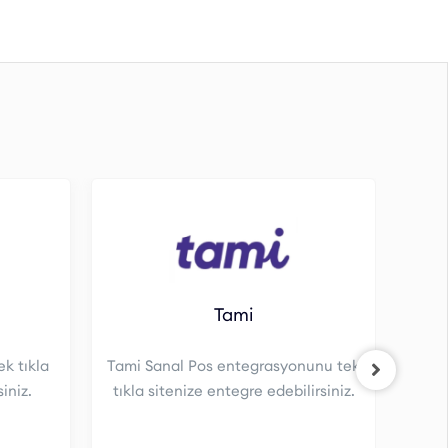
Tami
k tıkla
Tami Sanal Pos entegrasyonunu tek
A
iniz.
tıkla sitenize entegre edebilirsiniz.