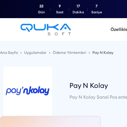
22
9
17
7
Gün
Saat
Dakika
Saniye
Özellikl
Ana Sayfa
Uygulamalar
Ödeme Yöntemleri
Pay N Kolay
Pay N Kolay
Pay N Kolay Sanal Pos enteg