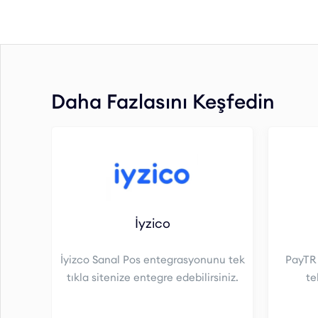
Daha Fazlasını Keşfedin
İyzico
İyizco Sanal Pos entegrasyonunu tek
PayTR
tıkla sitenize entegre edebilirsiniz.
te