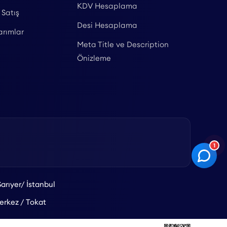
KDV Hesaplama
 Satış
Desi Hesaplama
arımlar
Meta Title ve Description
Önizleme
1
arıyer/ İstanbul
rkez / Tokat