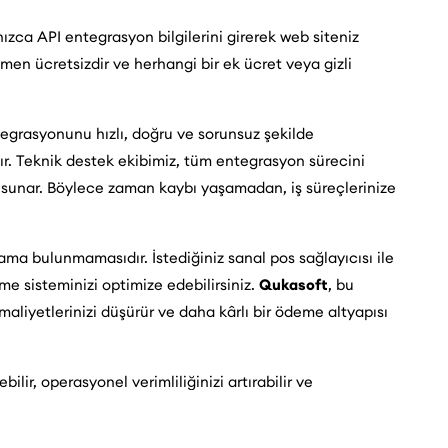
zca API entegrasyon bilgilerini girerek web siteniz
en ücretsizdir ve herhangi bir ek ücret veya gizli
tegrasyonunu hızlı, doğru ve sorunsuz şekilde
. Teknik destek ekibimiz, tüm entegrasyon sürecini
sunar. Böylece zaman kaybı yaşamadan, iş süreçlerinize
tlama bulunmamasıdır. İstediğiniz sanal pos sağlayıcısı ile
me sisteminizi optimize edebilirsiniz.
Qukasoft
, bu
aliyetlerinizi düşürür ve daha kârlı bir ödeme altyapısı
lir, operasyonel verimliliğinizi artırabilir ve
rsiniz.
Qukasoft
ile tüm ödeme süreçlerinizi kolayca
li hale getirebilirsiniz.