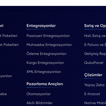
ri
Entegrasyonlar
Satış ve O
t Paketleri
Pazaryeri Entegrasyonları
Hızlı Satış ve
et Paketleri
Muhasebe Entegrasyonları
E-Fatura ve 
Ödeme Entegrasyonları
Gelişmiş Rap
Kargo Entegrasyonları
QukaPanel
XML Entegrasyonları
Çözümler
yonları
Pazarlama Araçları
Yapay Zeka
sebe
Otomasyonlar
E-ihracat
Akıllı Bildirimler
Native Mobi