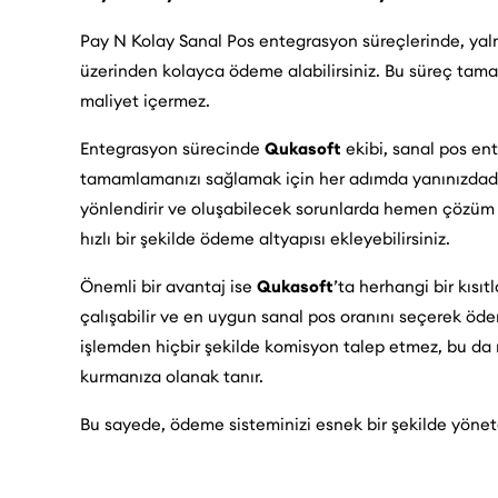
Pay N Kolay Sanal Pos entegrasyon süreçlerinde, yalnı
üzerinden kolayca ödeme alabilirsiniz. Bu süreç tamam
maliyet içermez.
Entegrasyon sürecinde
Qukasoft
ekibi, sanal pos en
tamamlamanızı sağlamak için her adımda yanınızdadır
yönlendirir ve oluşabilecek sorunlarda hemen çözüm 
hızlı bir şekilde ödeme altyapısı ekleyebilirsiniz.
Önemli bir avantaj ise
Qukasoft
’ta herhangi bir kısı
çalışabilir ve en uygun sanal pos oranını seçerek öde
işlemden hiçbir şekilde komisyon talep etmez, bu da m
kurmanıza olanak tanır.
Bu sayede, ödeme sisteminizi esnek bir şekilde yönetebi
müşterilerinize daha iyi bir alışveriş deneyimi sunabili
entegre edebilir, tüm işlerinizi daha hızlı ve daha verim