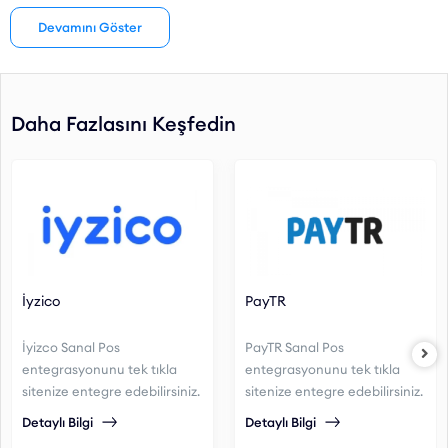
etmez, bu da maliyetlerinizi düşürür ve daha kârlı bir ödeme
Devamını Göster
altyapısı kurmanıza olanak tanır.
Bu sayede, ödeme sisteminizi esnek bir şekilde yönetebilir,
operasyonel verimliliğinizi artırabilir ve müşterilerinize daha iyi bir
Daha Fazlasını Keşfedin
alışveriş deneyimi sunabilirsiniz.
Qukasoft
ile tüm ödeme
süreçlerinizi kolayca entegre edebilir, tüm işlerinizi daha hızlı ve
daha verimli hale getirebilirsiniz.
İyzico
PayTR
İyizco Sanal Pos
PayTR Sanal Pos
entegrasyonunu tek tıkla
entegrasyonunu tek tıkla
sitenize entegre edebilirsiniz.
sitenize entegre edebilirsiniz.
Detaylı Bilgi
Detaylı Bilgi