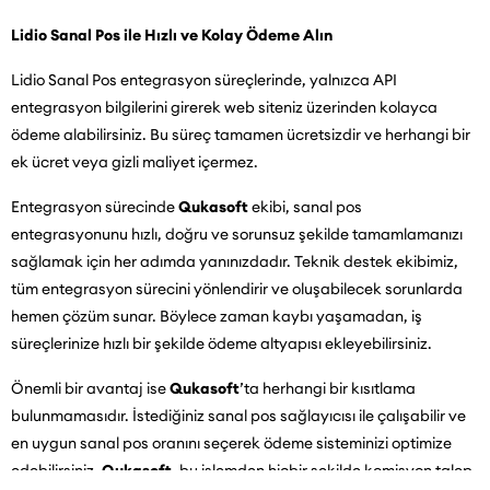
Lidio Sanal Pos ile Hızlı ve Kolay Ödeme Alın
Lidio Sanal Pos entegrasyon süreçlerinde, yalnızca API
entegrasyon bilgilerini girerek web siteniz üzerinden kolayca
ödeme alabilirsiniz. Bu süreç tamamen ücretsizdir ve herhangi bir
ek ücret veya gizli maliyet içermez.
Entegrasyon sürecinde
Qukasoft
ekibi, sanal pos
entegrasyonunu hızlı, doğru ve sorunsuz şekilde tamamlamanızı
sağlamak için her adımda yanınızdadır. Teknik destek ekibimiz,
tüm entegrasyon sürecini yönlendirir ve oluşabilecek sorunlarda
hemen çözüm sunar. Böylece zaman kaybı yaşamadan, iş
süreçlerinize hızlı bir şekilde ödeme altyapısı ekleyebilirsiniz.
Önemli bir avantaj ise
Qukasoft
’ta herhangi bir kısıtlama
bulunmamasıdır. İstediğiniz sanal pos sağlayıcısı ile çalışabilir ve
en uygun sanal pos oranını seçerek ödeme sisteminizi optimize
edebilirsiniz.
Qukasoft
, bu işlemden hiçbir şekilde komisyon talep