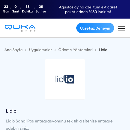
23
0
38
24
Ağustos ayına özel tüm e-ticaret
Gün
Saat
Dakika
Saniye
paketlerinde %50 indirim!
Ücretsiz Deneyin
Ana Sayfa
Uygulamalar
Ödeme Yöntemleri
Lidio
Lidio
Lidio Sanal Pos entegrasyonunu tek tıkla sitenize entegre
edebilirsiniz.