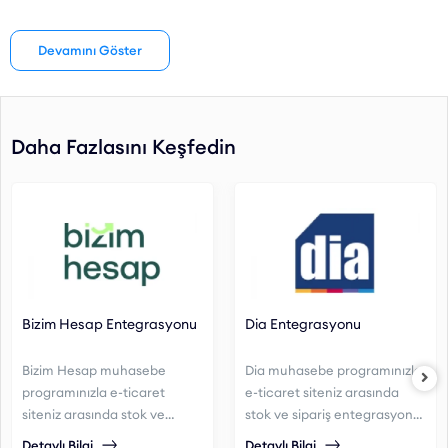
Vega Entegrasyonu, kullanıcı dostu arayüzü ve hızlı işlem
Devamını Göster
kapasitesiyle, işletmenizin muhasebe süreçlerini kolaylaştırır ve
zamandan tasarruf etmenizi sağlar. Siz de entegre yapımızla
işletmenizin verimliliğini artırabilirsiniz.
Daha Fazlasını Keşfedin
Bizim Hesap Entegrasyonu
Dia Entegrasyonu
Bizim Hesap muhasebe
Dia muhasebe programınızla
programınızla e-ticaret
e-ticaret siteniz arasında
siteniz arasında stok ve
stok ve sipariş entegrasyonu
sipariş entegrasyonu
sağlayabilirsiniz.
Detaylı Bilgi
Detaylı Bilgi