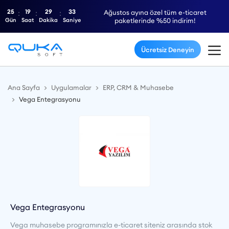
25
19
29
32
Ağustos ayına özel tüm e-ticaret
Gün
Saat
Dakika
Saniye
paketlerinde %50 indirim!
Ücretsiz Deneyin
Ana Sayfa
Uygulamalar
ERP, CRM & Muhasebe
Vega Entegrasyonu
Vega Entegrasyonu
Vega muhasebe programınızla e-ticaret siteniz arasında stok