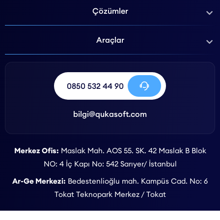
Ücretsiz Kurulum Desteği
Çözümler
Qukasoft EDM Bilişim e-Fatura ve e-Arşiv entegrasyonu için
Araçlar
kurulum süreci ücretsiz olarak sunulmaktadır.
Kurulum sürecinde teknik detaylarla vakit kaybetmeden, e-ticaret
operasyonlarınıza odaklanabilir ve fatura süreçlerinizi kısa sürede
0850 532 44 90
dijital olarak yönetmeye başlayabilirsiniz.
Qukasoft ile EDM Bilişim
bilgi@qukasoft.com
Entegrasyon Avantajı
Qukasoft, e-ticaret işletmelerinin sipariş, pazaryeri, kargo, ödeme
Merkez Ofis:
Maslak Mah. AOS 55. SK. 42 Maslak B Blok
ve muhasebe süreçlerini tek panelden yönetebilmesi için güçlü
NO: 4 İç Kapı No: 542 Sarıyer/ İstanbul
entegrasyon çözümleri sunar. EDM Bilişim entegrasyonu da bu
Ar-Ge Merkezi:
Bedestenlioğlu mah. Kampüs Cad. No: 6
yapının önemli parçalarından biridir.
Tokat Teknopark Merkez / Tokat
E-Fatura ve e-Arşiv süreçlerinizi daha hızlı, daha düzenli ve daha
kontrollü hale getirmek için Qukasoft EDM Bilişim