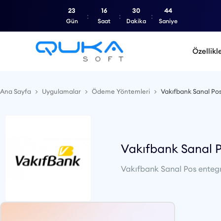
23
16
30
43
Gün
Saat
Dakika
Saniye
Özellikl
Ana Sayfa
Uygulamalar
Ödeme Yöntemleri
Vakıfbank Sanal Po
Vakıfbank Sanal 
Vakıfbank Sanal Pos entegra