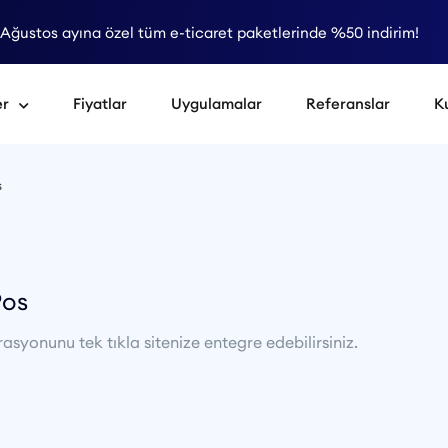
Ağustos ayına özel tüm e-ticaret paketlerinde %50 indirim!
er
Fiyatlar
Uygulamalar
Referanslar
K
s
Pos
syonunu tek tıkla sitenize entegre edebilirsiniz.