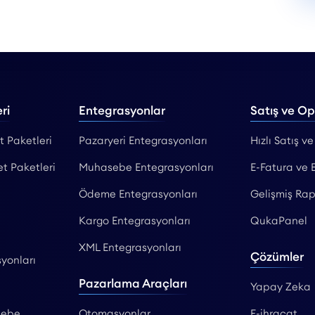
ri
Entegrasyonlar
Satış ve O
t Paketleri
Pazaryeri Entegrasyonları
Hızlı Satış ve
et Paketleri
Muhasebe Entegrasyonları
E-Fatura ve 
Ödeme Entegrasyonları
Gelişmiş Rap
Kargo Entegrasyonları
QukaPanel
XML Entegrasyonları
Çözümler
yonları
Pazarlama Araçları
Yapay Zeka
sebe
Otomasyonlar
E-ihracat