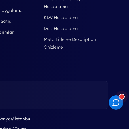
Hesaplama
l Uygulama
KDV Hesaplama
 Satış
Desi Hesaplama
arımlar
Meta Title ve Description
Önizleme
1
arıyer/ İstanbul
rkez / Tokat