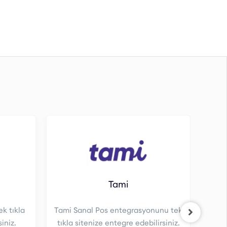
Tami
k tıkla
Tami Sanal Pos entegrasyonunu tek
A
iniz.
tıkla sitenize entegre edebilirsiniz.