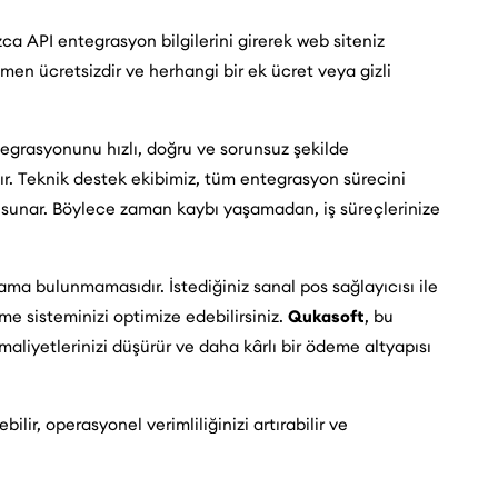
a API entegrasyon bilgilerini girerek web siteniz
en ücretsizdir ve herhangi bir ek ücret veya gizli
tegrasyonunu hızlı, doğru ve sorunsuz şekilde
. Teknik destek ekibimiz, tüm entegrasyon sürecini
sunar. Böylece zaman kaybı yaşamadan, iş süreçlerinize
tlama bulunmamasıdır. İstediğiniz sanal pos sağlayıcısı ile
me sisteminizi optimize edebilirsiniz.
Qukasoft
, bu
aliyetlerinizi düşürür ve daha kârlı bir ödeme altyapısı
lir, operasyonel verimliliğinizi artırabilir ve
rsiniz.
Qukasoft
ile tüm ödeme süreçlerinizi kolayca
li hale getirebilirsiniz.