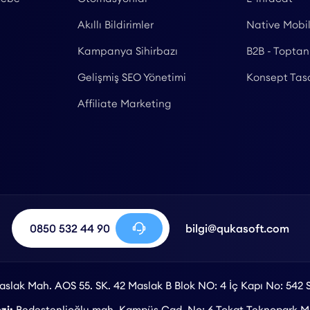
Akıllı Bildirimler
Native Mobi
Kampanya Sihirbazı
B2B - Toptan
Gelişmiş SEO Yönetimi
Konsept Tas
Affiliate Marketing
0850 532 44 90
bilgi@qukasoft.com
slak Mah. AOS 55. SK. 42 Maslak B Blok NO: 4 İç Kapı No: 542 S
zi:
Bedestenlioğlu mah. Kampüs Cad. No: 6 Tokat Teknopark Me