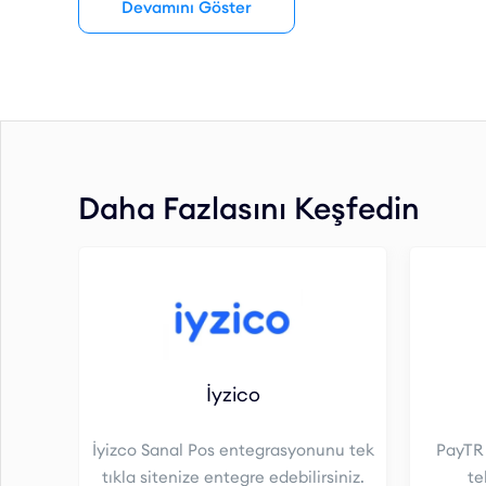
Devamını Göster
Daha Fazlasını Keşfedin
İyzico
İyizco Sanal Pos entegrasyonunu tek
PayTR
tıkla sitenize entegre edebilirsiniz.
te