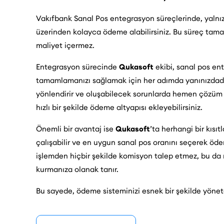
Vakıfbank Sanal Pos entegrasyon süreçlerinde, yalnızc
üzerinden kolayca ödeme alabilirsiniz. Bu süreç tamam
maliyet içermez.
Entegrasyon sürecinde
Qukasoft
ekibi, sanal pos en
tamamlamanızı sağlamak için her adımda yanınızdadır
yönlendirir ve oluşabilecek sorunlarda hemen çözüm 
hızlı bir şekilde ödeme altyapısı ekleyebilirsiniz.
Önemli bir avantaj ise
Qukasoft
’ta herhangi bir kısı
çalışabilir ve en uygun sanal pos oranını seçerek öde
işlemden hiçbir şekilde komisyon talep etmez, bu da m
kurmanıza olanak tanır.
Bu sayede, ödeme sisteminizi esnek bir şekilde yönetebi
müşterilerinize daha iyi bir alışveriş deneyimi sunabili
entegre edebilir, tüm işlerinizi daha hızlı ve daha verim