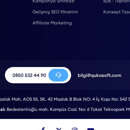
Kampanya Sihirbazı
B2B - Toptan
Gelişmiş SEO Yönetimi
Konsept Tas
Affiliate Marketing
0850 532 44 90
bilgi@qukasoft.com
slak Mah. AOS 55. SK. 42 Maslak B Blok NO: 4 İç Kapı No: 542 S
zi:
Bedestenlioğlu mah. Kampüs Cad. No: 6 Tokat Teknopark Me