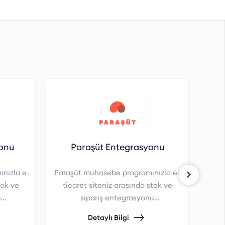
yonu
Paraşüt Entegrasyonu
nızla e-
Paraşüt muhasebe programınızla e-
tok ve
ticaret siteniz arasında stok ve
u
sipariş entegrasyonu
Sipa
sağlayabilirsiniz.
Detaylı Bilgi