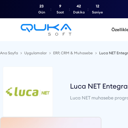
23
9
42
11
Gün
Saat
Dakika
Saniye
Özellikl
Ana Sayfa
Uygulamalar
ERP, CRM & Muhasebe
Luca NET Enteg
Luca NET Entegr
Luca NET muhasebe programın