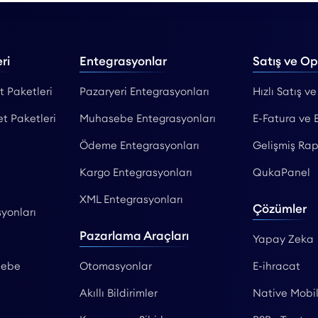
ri
Entegrasyonlar
Satış ve O
t Paketleri
Pazaryeri Entegrasyonları
Hızlı Satış ve
et Paketleri
Muhasebe Entegrasyonları
E-Fatura ve 
Ödeme Entegrasyonları
Gelişmiş Rap
Kargo Entegrasyonları
QukaPanel
XML Entegrasyonları
Çözümler
yonları
Pazarlama Araçları
Yapay Zeka
sebe
Otomasyonlar
E-ihracat
Akıllı Bildirimler
Native Mobi