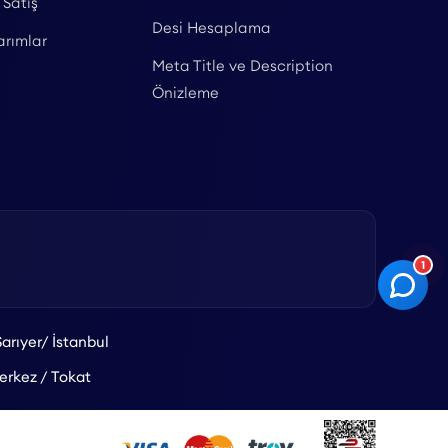
 Satış
Desi Hesaplama
arımlar
Meta Title ve Description
Önizleme
1
arıyer/ İstanbul
rkez / Tokat