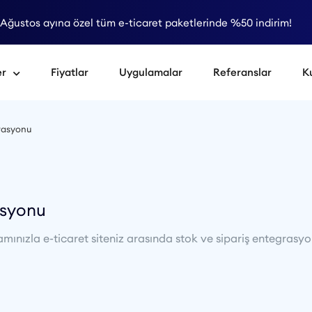
Ağustos ayına özel tüm e-ticaret paketlerinde %50 indirim!
er
Fiyatlar
Uygulamalar
Referanslar
K
rasyonu
asyonu
ızla e-ticaret siteniz arasında stok ve sipariş entegrasyon