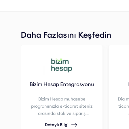
Daha Fazlasını Keşfedin
Bizim Hesap Entegrasyonu
Bizim Hesap muhasebe
Dia m
programınızla e-ticaret siteniz
ticar
arasında stok ve sipariş
entegrasyonu sağlayabilirsiniz.
Detaylı Bilgi