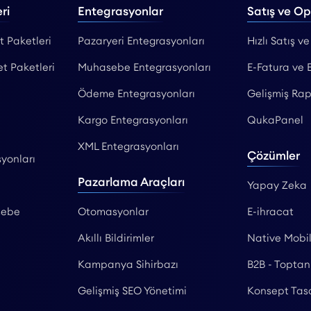
ri
Entegrasyonlar
Satış ve O
t Paketleri
Pazaryeri Entegrasyonları
Hızlı Satış ve
et Paketleri
Muhasebe Entegrasyonları
E-Fatura ve 
Ödeme Entegrasyonları
Gelişmiş Rap
Kargo Entegrasyonları
QukaPanel
XML Entegrasyonları
Çözümler
yonları
Pazarlama Araçları
Yapay Zeka
sebe
Otomasyonlar
E-ihracat
Akıllı Bildirimler
Native Mobi
Kampanya Sihirbazı
B2B - Toptan
Gelişmiş SEO Yönetimi
Konsept Tas