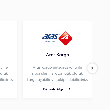
Aras Kargo
 ile
Aras Kargo entegrasyonu ile
larak
siparişlerinizi otomatik olarak
lirsiniz.
kargolayabilir ve takip edebilirsiniz.
Detaylı Bilgi
s
kargo