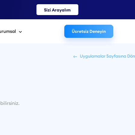
Sizi Arayalım
urumsal
Ücretsiz Deneyin
Uygulamalar Sayfasına Dön
ilirsiniz.