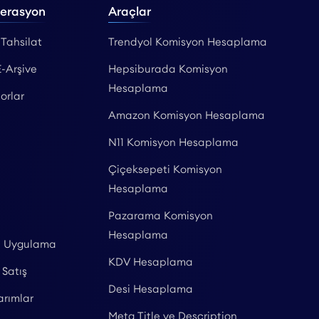
perasyon
Araçlar
 Tahsilat
Trendyol Komisyon Hesaplama
E-Arşive
Hepsiburada Komisyon
Hesaplama
orlar
Amazon Komisyon Hesaplama
N11 Komisyon Hesaplama
Çiçeksepeti Komisyon
Hesaplama
Pazarama Komisyon
Hesaplama
l Uygulama
KDV Hesaplama
 Satış
Desi Hesaplama
arımlar
Meta Title ve Description