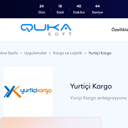
24
18
40
43
Gün
Saat
Dakika
Saniye
Özellikl
Ana Sayfa
Uygulamalar
Kargo ve Lojistik
Yurtiçi Kargo
Yurtiçi Kargo
Yuriçi Kargo entegrasyonu il