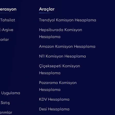
perasyon
Araçlar
 Tahsilat
Trendyol Komisyon Hesaplama
E-Arşive
Hepsiburada Komisyon
Hesaplama
orlar
Amazon Komisyon Hesaplama
N11 Komisyon Hesaplama
Çiçeksepeti Komisyon
Hesaplama
Pazarama Komisyon
Hesaplama
l Uygulama
KDV Hesaplama
 Satış
Desi Hesaplama
arımlar