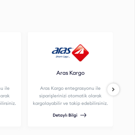
Aras Kargo
 ile
Aras Kargo entegrasyonu ile
larak
siparişlerinizi otomatik olarak
lirsiniz.
kargolayabilir ve takip edebilirsiniz.
Detaylı Bilgi
s
kargo