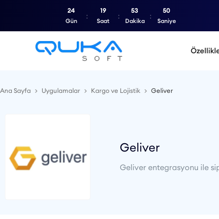
24
19
53
50
Gün
Saat
Dakika
Saniye
Özellikl
Ana Sayfa
Uygulamalar
Kargo ve Lojistik
Geliver
Geliver
Geliver entegrasyonu ile sip