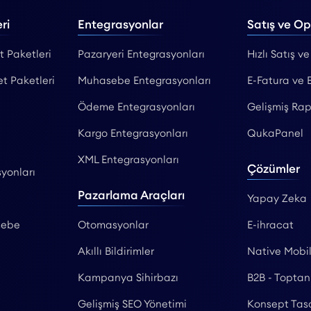
ri
Entegrasyonlar
Satış ve O
t Paketleri
Pazaryeri Entegrasyonları
Hızlı Satış ve
et Paketleri
Muhasebe Entegrasyonları
E-Fatura ve 
Ödeme Entegrasyonları
Gelişmiş Rap
Kargo Entegrasyonları
QukaPanel
XML Entegrasyonları
Çözümler
yonları
Pazarlama Araçları
Yapay Zeka
sebe
Otomasyonlar
E-ihracat
Akıllı Bildirimler
Native Mobi
Kampanya Sihirbazı
B2B - Toptan
Gelişmiş SEO Yönetimi
Konsept Tas