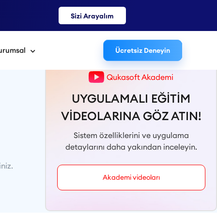
Sizi Arayalım
urumsal
Ücretsiz Deneyin
Qukasoft Akademi
Uygulamalar Sayfasına Dön
UYGULAMALI EĞİTİM
VİDEOLARINA GÖZ ATIN!
Sistem özelliklerini ve uygulama
detaylarını daha yakından inceleyin.
niz.
Akademi videoları