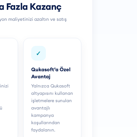
a Fazla Kazanç
on maliyetinizi azaltın ve satış
✓
Qukasoft’a Özel
Avantaj
nizi
Yalnızca Qukasoft
altyapısını kullanan
a
işletmelere sunulan
ü
avantajlı
kampanya
koşullarından
faydalanın.