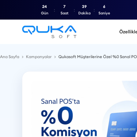
24
7
39
5
Gün
Saat
Dakika
Saniye
Özellikl
Ana Sayfa
Kampanyalar
Qukasoft Müşterilerine Özel %0 Sanal P