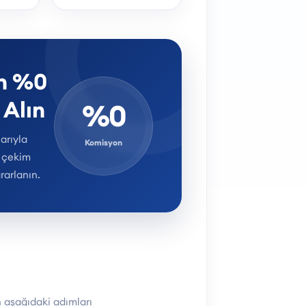
en %0
Alın
%0
arıyla
Komisyon
 çekim
rarlanın.
 aşağıdaki adımları