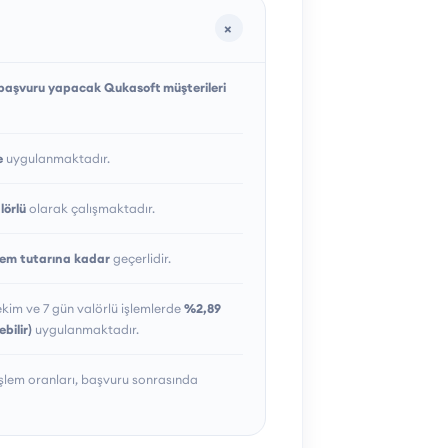
z başvuru yapacak Qukasoft müşterileri
e
uygulanmaktadır.
lörlü
olarak çalışmaktadır.
lem tutarına kadar
geçerlidir.
kim ve 7 gün valörlü işlemlerde
%2,89
bilir)
uygulanmaktadır.
 işlem oranları, başvuru sonrasında