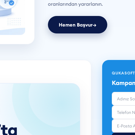
oranlarından yararlanın.
Hemen Başvur
→
QUKASOFT
Kampany
’ta