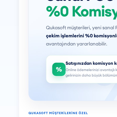
%0 Komis
Qukasoft müşterileri, yeni sana
çekim işlemlerini %0 komisyonl
avantajından yararlanabilir.
Satışınızdan komisyon k
%
Online ödemelerinizi avantajlı ko
gelirinizin daha büyük bölümün
QUKASOFT MÜŞTERILERINE ÖZEL