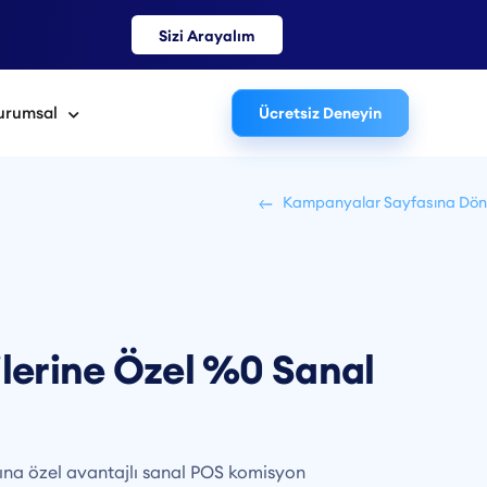
Sizi Arayalım
urumsal
Ücretsiz Deneyin
Kampanyalar Sayfasına Dön
lerine Özel %0 Sanal
rına özel avantajlı sanal POS komisyon