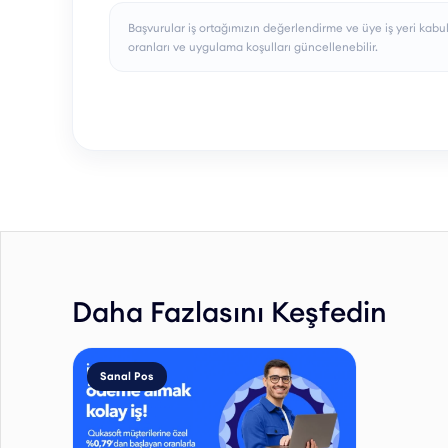
Başvurular iş ortağımızın değerlendirme ve üye iş yeri kabu
oranları ve uygulama koşulları güncellenebilir.
Daha Fazlasını Keşfedin
Sanal Pos