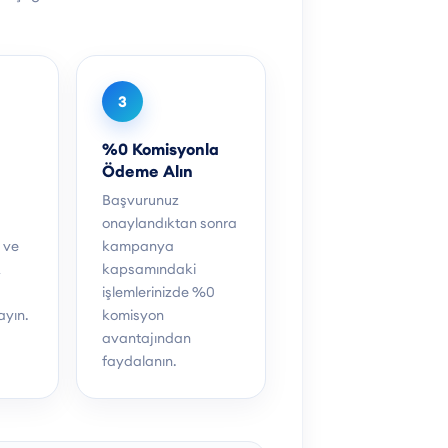
3
%0 Komisyonla
Ödeme Alın
Başvurunuz
onaylandıktan sonra
i ve
kampanya
k
kapsamındaki
işlemlerinizde %0
ayın.
komisyon
avantajından
faydalanın.