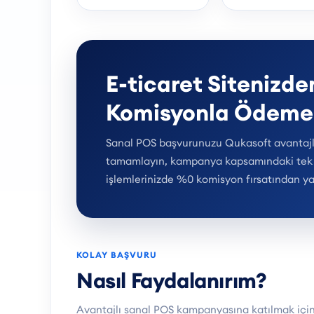
E-ticaret Sitenizd
Komisyonla Ödeme 
Sanal POS başvurunuzu Qukasoft avantajl
tamamlayın, kampanya kapsamındaki tek
işlemlerinizde %0 komisyon fırsatından ya
KOLAY BAŞVURU
Nasıl Faydalanırım?
Avantajlı sanal POS kampanyasına katılmak için