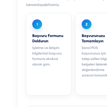
tamamlayabilirsiniz.
1
2
Başvuru Formunu
Başvurunuzu
Doldurun
Tamamlayın
İşletme ve iletişim
Sanal POS
bilgilerinizi başvuru
başvurunuz için
formuna eksiksiz
talep edilen bilg
olarak girin.
belgeleri iletere
değerlendirme
sürecini tamaml