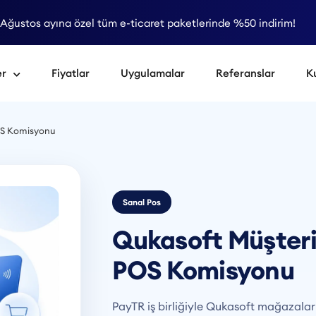
Ağustos ayına özel tüm e-ticaret paketlerinde %50 indirim!
er
Fiyatlar
Uygulamalar
Referanslar
K
OS Komisyonu
Sanal Pos
Qukasoft Müşteri
POS Komisyonu
PayTR iş birliğiyle Qukasoft mağazala