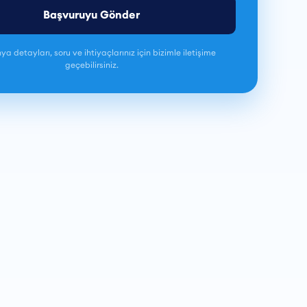
Başvuruyu Gönder
 detayları, soru ve ihtiyaçlarınız için bizimle iletişime
geçebilirsiniz.