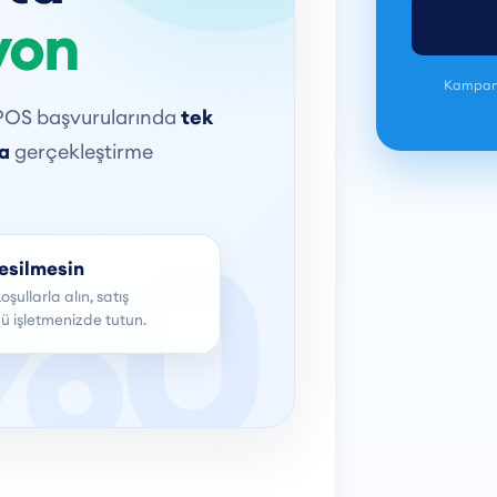
yon
Kampanya
l POS başvurularında
tek
a
gerçekleştirme
esilmesin
şullarla alın, satış
ü işletmenizde tutun.