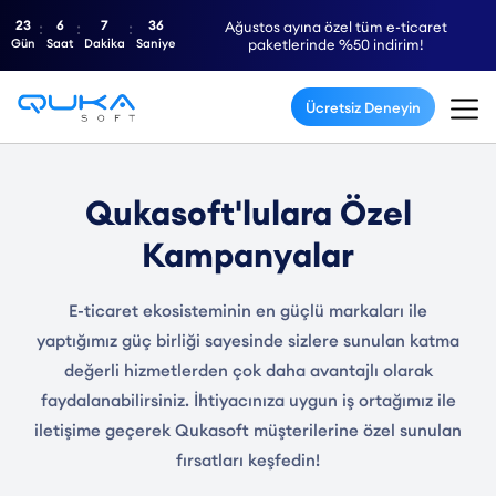
23
6
7
36
Ağustos ayına özel tüm e-ticaret
Gün
Saat
Dakika
Saniye
paketlerinde %50 indirim!
Ücretsiz Deneyin
Qukasoft'lulara Özel
Kampanyalar
E-ticaret ekosisteminin en güçlü markaları ile
yaptığımız güç birliği sayesinde sizlere sunulan katma
değerli hizmetlerden çok daha avantajlı olarak
faydalanabilirsiniz. İhtiyacınıza uygun iş ortağımız ile
iletişime geçerek Qukasoft müşterilerine özel sunulan
fırsatları keşfedin!