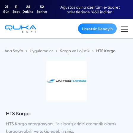
21
11
26
52
Ağustos ayına özel tüm e-ticaret
Gün
Saat
Dakika
Saniye
paketlerinde %50 indirim!
Ücretsiz Deneyin
Ana Sayfa
Uygulamalar
Kargo ve Lojistik
HTS Kargo
HTS Kargo
HTS Kargo entegrasyonu ile siparişlerinizi otomatik olarak
kargolayabilir ve takip edebilirsiniz.