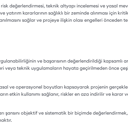
 risk değerlendirmesi, teknik altyapı incelemesi ve yasal me
iği ve yatırım kararlarının sağlıklı bir zeminde alınması için kri
llanılmasını sağlar ve projeye ilişkin olası engelleri önceden t
uygulanabilirliğinin ve başarısının değerlendirildiği kapsamlı a
irleri veya teknik uygulamaların hayata geçirilmeden önce çeşi
, yasal ve operasyonel boyutları kapsayarak projenin gerçekle
rın etkin kullanımı sağlanır, riskler en aza indirilir ve karar v
arı şansını objektif ve sistematik bir biçimde değerlendirmek,
maktır.