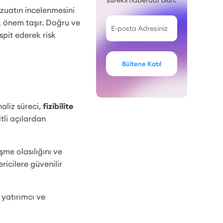
sürekli haberdar olun.
vzuatın incelenmesini
tik önem taşır. Doğru ve
espit ederek risk
Bültene Katıl
naliz süreci,
fizibilite
tli açılardan
şme olasılığını ve
ericilere güvenilir
 yatırımcı ve