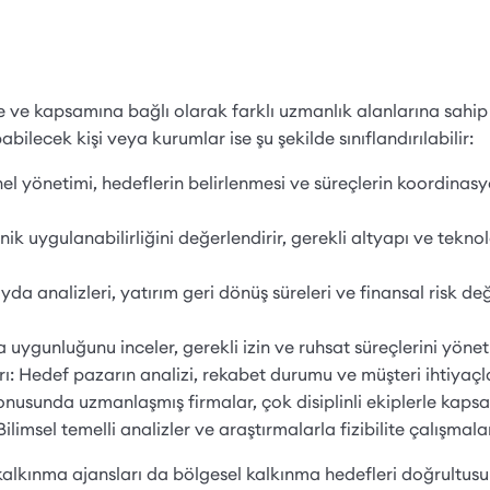
ne ve kapsamına bağlı olarak farklı uzmanlık alanlarına sahip 
pabilecek kişi veya kurumlar ise şu şekilde sınıflandırılabilir:
 genel yönetimi, hedeflerin belirlenmesi ve süreçlerin koordina
k uygulanabilirliğini değerlendirir, gerekli altyapı ve teknol
a analizleri, yatırım geri dönüş süreleri ve finansal risk de
ygunluğunu inceler, gerekli izin ve ruhsat süreçlerini yöneti
 Hedef pazarın analizi, rekabet durumu ve müşteri ihtiyaçlar
konusunda uzmanlaşmış firmalar, çok disiplinli ekiplerle kapsam
imsel temelli analizler ve araştırmalarla fizibilite çalışmalar
alkınma ajansları da bölgesel kalkınma hedefleri doğrultusund