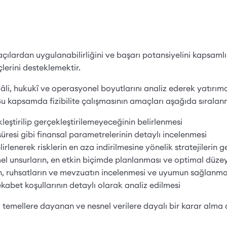
 açılardan uygulanabilirliğini ve başarı potansiyelini kapsamlı
lerini desteklemektir.
 mâli, hukukî ve operasyonel boyutlarını analiz ederek yatırım
 Bu kapsamda fizibilite çalışmasının amaçları aşağıda sıralanm
eştirilip gerçekleştirilemeyeceğinin belirlenmesi
ş süresi gibi finansal parametrelerinin detaylı incelenmesi
irlenerek risklerin en aza indirilmesine yönelik stratejilerin ge
l unsurların, en etkin biçimde planlanması ve optimal düzey
erin, ruhsatların ve mevzuatın incelenmesi ve uyumun sağlanma
abet koşullarının detaylı olarak analiz edilmesi
sel temellere dayanan ve nesnel verilere dayalı bir karar alma 