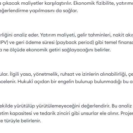
kacak maliyetler karşılaştırılır. Ekonomik fizibilite, yatırımc
eğerlendirme yapılmasını da sağlar.
iğini analiz eder. Yatırım maliyeti, gelir tahminleri, nakit akış 
 (NPV) ve geri ödeme süresi (payback period) gibi temel finan
lara ne ölçüde ekonomik getiri sağlayacağını belirler.
 İlgili yasa, yönetmelik, ruhsat ve izinlerin alınabilirliği, ç
celenir. Hukukî açıdan bir engelin bulunup bulunmadığı bu a
şekilde yürütülüp yürütülemeyeceğini değerlendirir. Bu analiz
im kapasitesi ve tedarik zinciri gibi unsurlar ele alınır. Proje
 türüyle belirlenir.