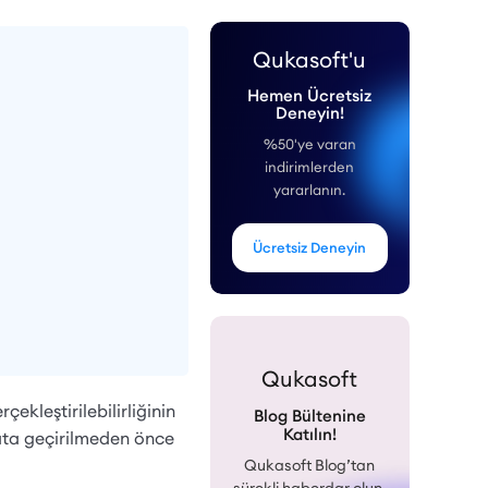
Qukasoft'u
Hemen Ücretsiz
Deneyin!
%50'ye varan
indirimlerden
yararlanın.
Ücretsiz Deneyin
Qukasoft
ekleştirilebilirliğinin
Blog Bültenine
Katılın!
yata geçirilmeden önce
Qukasoft Blog’tan