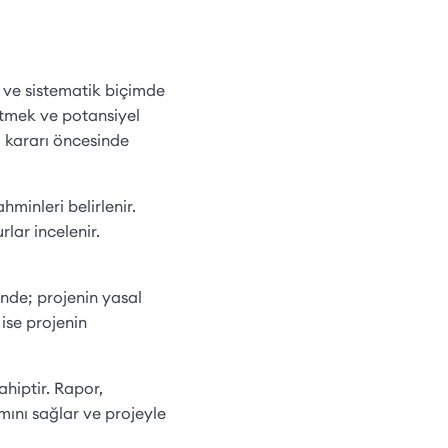
ı ve sistematik biçimde
 etmek ve potansiyel
 kararı öncesinde
minleri belirlenir.
lar incelenir.
ünde; projenin yasal
se projenin
ahiptir. Rapor,
ımını sağlar ve projeyle