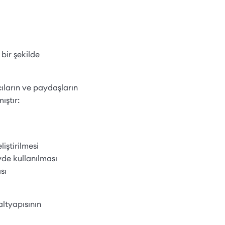
 bir şekilde
cıların ve paydaşların
ıştır:
liştirilmesi
de kullanılması
sı
altyapısının