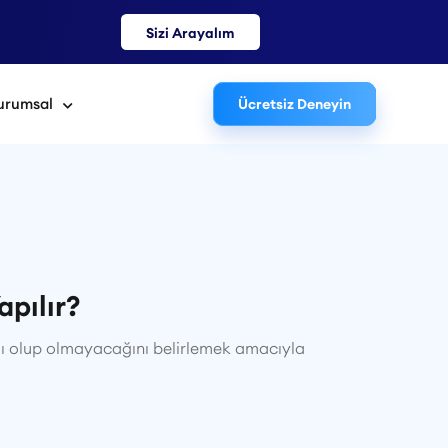
Sizi Arayalım
urumsal
Ücretsiz Deneyin
apılır?
rılı olup olmayacağını belirlemek amacıyla