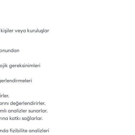
kişiler veya kuruluşlar
syonundan
ojik gereksinimleri
ğerlendirmeleri
rler.
ını değerlendirirler.
lı analizler sunarlar.
ına katkı sağlarlar.
a fizibilite analizleri