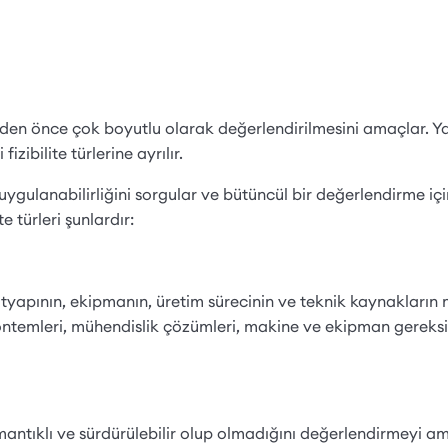
meden önce çok boyutlu olarak değerlendirilmesini amaçlar. Y
izibilite türlerine ayrılır.
un uygulanabilirliğini sorgular ve bütüncül bir değerlendirme iç
te türleri şunlardır:
altyapının, ekipmanın, üretim sürecinin ve teknik kaynakların
öntemleri, mühendislik çözümleri, makine ve ekipman gereksin
antıklı ve sürdürülebilir olup olmadığını değerlendirmeyi 