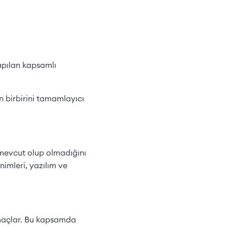
apılan kapsamlı
in birbirini tamamlayıcı
 mevcut olup olmadığını
imleri, yazılım ve
amaçlar. Bu kapsamda