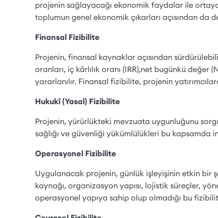
projenin sağlayacağı ekonomik faydalar ile ortaya çı
toplumun genel ekonomik çıkarları açısından da d
Finansal Fizibilite
Projenin, finansal kaynaklar açısından sürdürülebilirl
oranları, iç kârlılık oranı (IRR),net bugünkü değer
yararlanılır. Finansal fizibilite, projenin yatırımcı
Hukukî (Yasal) Fizibilite
Projenin, yürürlükteki mevzuata uygunluğunu sorgular.
sağlığı ve güvenliği yükümlülükleri bu kapsamda in
Operasyonel Fizibilite
Uygulanacak projenin, günlük işleyişinin etkin bir 
kaynağı, organizasyon yapısı, lojistik süreçler, yönet
operasyonel yapıya sahip olup olmadığı bu fizibilite
Çevresel Fizibilite