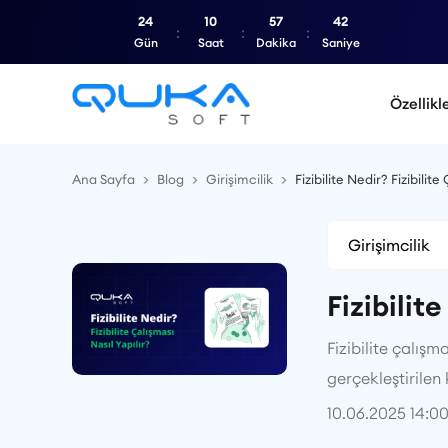
24
10
57
41
Gün
Saat
Dakika
Saniye
Özellikl
Ana Sayfa
Blog
Girişimcilik
Fizibilite Nedir? Fizibilite
Girişimcilik
Fizibilit
Fizibilite çalış
gerçekleştirilen
10.06.2025 14:0