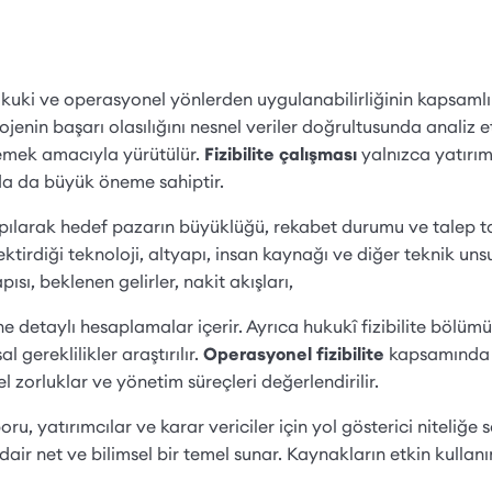
hukuki ve operasyonel yönlerden uygulanabilirliğinin kapsaml
projenin başarı olasılığını nesnel veriler doğrultusunda analiz
lemek amacıyla yürütülür.
Fizibilite çalışması
yalnızca yatırım
da da büyük öneme sahiptir.
ılarak hedef pazarın büyüklüğü, rekabet durumu ve talep tah
tirdiği teknoloji, altyapı, insan kaynağı ve diğer teknik unsur
ısı, beklenen gelirler, nakit akışları,
rine detaylı hesaplamalar içerir. Ayrıca hukukî fizibilite bölüm
 gereklilikler araştırılır.
Operasyonel fizibilite
kapsamında i
 zorluklar ve yönetim süreçleri değerlendirilir.
, yatırımcılar ve karar vericiler için yol gösterici niteliğe s
dair net ve bilimsel bir temel sunar. Kaynakların etkin kullan