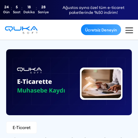
24
5
18
27
Ağustos ayına özel tüm e-ticaret
Gün
Saat
Dakika
Saniye
paketlerinde %50 indirim!
Ücretsiz Deneyin
E-Ticaret