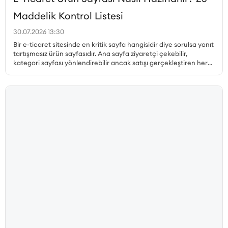
Maddelik Kontrol Listesi
30.07.2026 13:30
Bir e-ticaret sitesinde en kritik sayfa hangisidir diye sorulsa yanıt
tartışmasız ürün sayfasıdır. Ana sayfa ziyaretçi çekebilir,
kategori sayfası yönlendirebilir ancak satışı gerçekleştiren her
zaman ürün sayfasıdır. Peki, dönüşüm oranı yüksek ürün sayfası
nasıl hazırlanır, hangi unsurlar olmazsa olmaz, ürün sayfası SEO
nasıl yapılır ve müşteri güvenini pekiştiren detaylar nelerdir? Bu
yazıda, satış yapan bir ürün sayfasının sahip olması gereken her
unsuru 25 maddelik kontrol listesiyle ele alıyoruz.