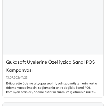
Qukasoft Üyelerine Özel iyzico Sanal POS
Kampanyası
13.07.2026 11:23
E-ticarette ödeme altyapısı seçimi, yalnızca müşterilerin kartla
ödeme yapabilmesini sağlamakla sınırlı değildir. Sanal POS
komisyon oranları, ödeme aktarım süresi ve işletmenin nakit
akışı, gerçekleştirilen her satıştan elde edilen kazancı doğrudan
etkiler. Özellikle yüksek sipariş hacmine sahip işletmelerde
komisyon oranındaki küçük farklılıklar bile toplam maliyet