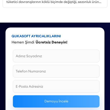
tüketici davranışlarının köklü biçimde değiştiği, sezonluk ürün
talebinin zirveye çıktığı ve kampanya ortamının en yoğun
olduğu dönemdir. Peki, yaz kampanyaları nasıl planlanmalı,
hangi ürünler öne çıkarılmalı, mobil alışveriş trendi nasıl
değerlendirilmeli ve stok yönetimi nasıl yapılmalıdır? Bu yazıda,
Haziran, Temmuz ve Ağustos aylarına özel kampanya örnekleri
ve stratejilerle 2026 yaz sezonu için kapsamlı bir rehber
sunuyoruz.
QUKASOFT AYRICALIKLARINI
Hemen Şimdi
Ücretsiz Deneyin!