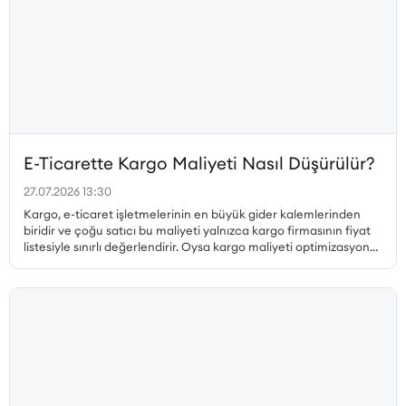
E-Ticarette Kargo Maliyeti Nasıl Düşürülür?
27.07.2026 13:30
Kargo, e-ticaret işletmelerinin en büyük gider kalemlerinden
biridir ve çoğu satıcı bu maliyeti yalnızca kargo firmasının fiyat
listesiyle sınırlı değerlendirir. Oysa kargo maliyeti optimizasyonu
çok daha geniş bir perspektif gerektirir. Desi hesabı, paketleme
tercihleri, ücretsiz kargo limiti, bölgesel fiyat farklılıkları, iade
kargoları ve teslim edilemeyen gönderiler ayrı ayrı ele
alınmadan gerçek bir maliyet düşüşü sağlanamaz. Bu yazıda, e-
ticarette kargo maliyetini düşürmenin tüm yollarını kapsamlı
biçimde ele alıyoruz.