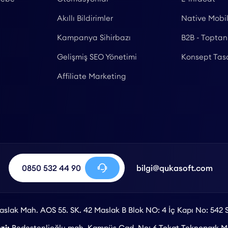
Akıllı Bildirimler
Native Mobi
Kampanya Sihirbazı
B2B - Toptan
Gelişmiş SEO Yönetimi
Konsept Tas
Affiliate Marketing
0850 532 44 90
bilgi@qukasoft.com
slak Mah. AOS 55. SK. 42 Maslak B Blok NO: 4 İç Kapı No: 542 S
zi:
Bedestenlioğlu mah. Kampüs Cad. No: 6 Tokat Teknopark Me