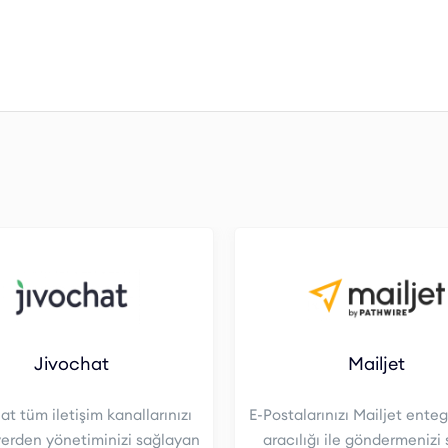
 bir müşteri desteği sunarak web sitenizin kullanıcı
çilerinize anında yardım sağlayarak, dönüşüm oranlarınızı
erek memnuniyetlerini artırabilirsiniz.
ri hizmetlerini daha verimli hale getirebilirsiniz.
stek sunabilir, müşteri hizmetlerinizi 7/24 aktif
kolaylaştırın ve ziyaretçilerinize profesyonel bir hizmet
Jivochat
Mailjet
t tüm iletişim kanallarınızı
E-Postalarınızı Mailjet ente
 yerden yönetiminizi sağlayan
aracılığı ile göndermenizi 