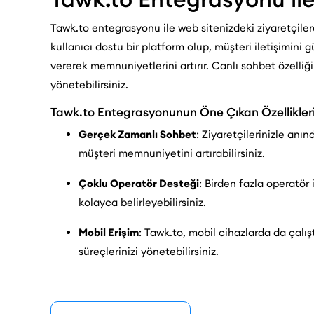
Tawk.to entegrasyonu ile web sitenizdeki ziyaretçiler
kullanıcı dostu bir platform olup, müşteri iletişimini gü
vererek memnuniyetlerini artırır. Canlı sohbet özelliği 
yönetebilirsiniz.
Tawk.to Entegrasyonunun Öne Çıkan Özellikler
Gerçek Zamanlı Sohbet
: Ziyaretçilerinizle anın
müşteri memnuniyetini artırabilirsiniz.
Çoklu Operatör Desteği
: Birden fazla operatör 
kolayca belirleyebilirsiniz.
Mobil Erişim
: Tawk.to, mobil cihazlarda da çalış
süreçlerinizi yönetebilirsiniz.
Mesajlaşma Geçmişi
: Sohbet geçmişini kaydede
Kolay Entegrasyon
: Web sitenize kolayca enteg