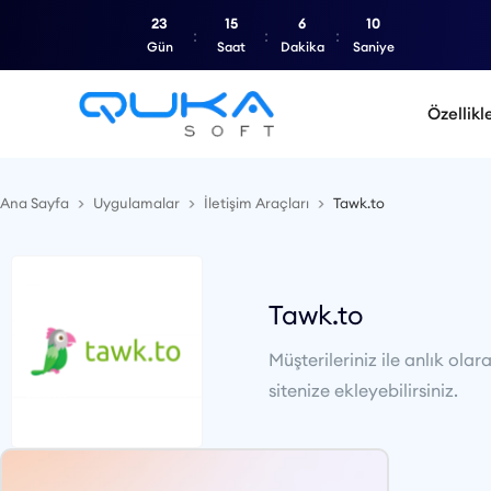
23
15
6
9
Gün
Saat
Dakika
Saniye
Özellikl
Ana Sayfa
Uygulamalar
İletişim Araçları
Tawk.to
Tawk.to
Müşterileriniz ile anlık o
sitenize ekleyebilirsiniz.