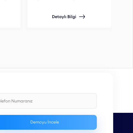
Qpie
Detaylı Bilgi
müş