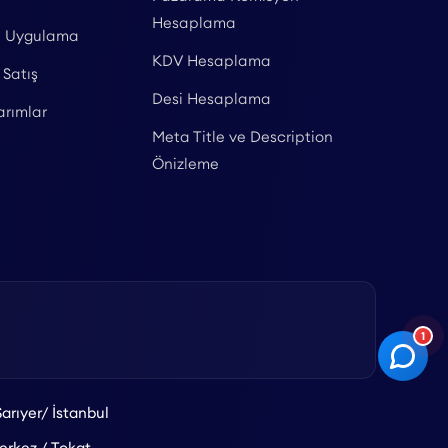
Hesaplama
l Uygulama
KDV Hesaplama
 Satış
Desi Hesaplama
arımlar
Meta Title ve Description
Önizleme
1
arıyer/ İstanbul
rkez / Tokat