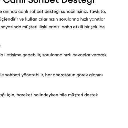
e anında canlı sohbet desteği sunabilirsiniz. Tawk.to,
çlendirir ve kullanıcılarınızın sorularına hızlı yanıtlar
sayesinde müşteri ilişkilerinizi daha etkili bir şekilde
i
da iletişime geçebilir, sorularına hızlı cevaplar vererek
ile sohbeti yönetebilir, her operatörün görev alanını
tığı için, hareket halindeyken bile müşteri destek
bilir, daha sonra referans almak üzere geri dönebilirsiniz.
re edilebilir ve canlı sohbet penceresini birkaç dakikada