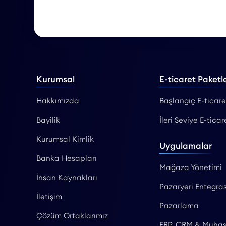
Kurumsal
E-ticaret Paketle
Hakkımızda
Başlangıç E-ticare
Bayilik
İleri Seviye E-ticar
Kurumsal Kimlik
Uygulamalar
Banka Hesapları
Mağaza Yönetimi
İnsan Kaynakları
Pazaryeri Entegras
İletişim
Pazarlama
Çözüm Ortaklarımız
ERP, CRM & Muha