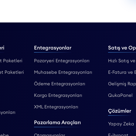
ri
Entegrasyonlar
Satış ve O
t Paketleri
Pazaryeri Entegrasyonları
Hızlı Satış ve
et Paketleri
Muhasebe Entegrasyonları
E-Fatura ve 
Ödeme Entegrasyonları
Gelişmiş Rap
Kargo Entegrasyonları
QukaPanel
XML Entegrasyonları
Çözümler
yonları
Pazarlama Araçları
Yapay Zeka
sebe
Otomasyonlar
E-ihracat