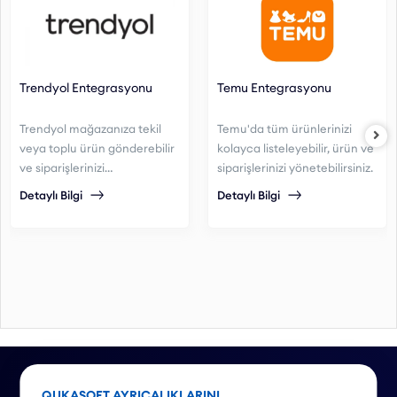
Trendyol Entegrasyonu
Temu Entegrasyonu
Trendyol mağazanıza tekil
Temu'da tüm ürünlerinizi
veya toplu ürün gönderebilir
kolayca listeleyebilir, ürün ve
ve siparişlerinizi
siparişlerinizi yönetebilirsiniz.
yönetebilirsiniz.
Detaylı Bilgi
Detaylı Bilgi
QUKASOFT AYRICALIKLARINI