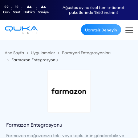
22
12
44
43
Ağustos ayına özel tüm e-ticaret
Gün
Saat
Dakika
Saniye
paketlerinde %50 indirim!
Ücretsiz Deneyin
Ana Sayfa
Uygulamalar
Pazaryeri Entegrasyonları
Farmazon Entegrasyonu
Farmazon Entegrasyonu
Farmazon mağazanıza tekil veya toplu ürün gönderebilir ve