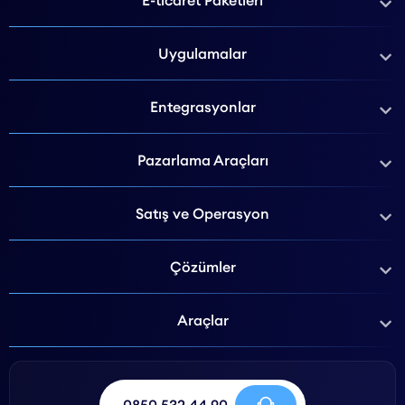
E-ticaret Paketleri
Uygulamalar
Entegrasyonlar
Pazarlama Araçları
Satış ve Operasyon
Çözümler
Araçlar