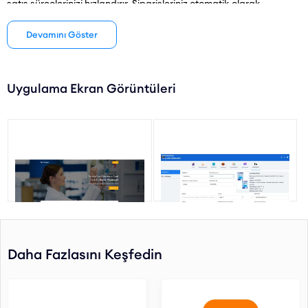
satış süreçlerinizi hızlandırır. Siparişleriniz otomatik olarak
sisteminize entegre edilir ve kargo süreçlerinizi kolayca
Devamını Göster
yönetebilirsiniz. Bu sayede tüm işlemlerinizi daha verimli ve
organize bir şekilde yürütebilirsiniz.
Farmazon platformu, yalnızca eczacılara özel olduğu için
Uygulama Ekran Görüntüleri
ürünlerinizi doğru hedef kitleye ulaştırır. Entegrasyon sayesinde
Farmazon'daki satışlarınızı yönetmek çok daha kolay ve verimli
hale gelir.
Farmazon'u ziyaret etmek için:
https://farmazon.com/
Daha Fazlasını Keşfedin