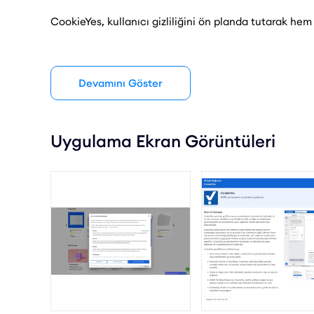
CookieYes, kullanıcı gizliliğini ön planda tutarak hem
SEO ve Kullanıcı Deneyimini Güçlendirin
Uyumlu bir web sitesi sadece yasalara değil, aynı z
Devamını Göster
sağlar. CookieYes ile ziyaretçilerinize güvenli ve şef
çıkabilirsiniz!
Uygulama Ekran Görüntüleri