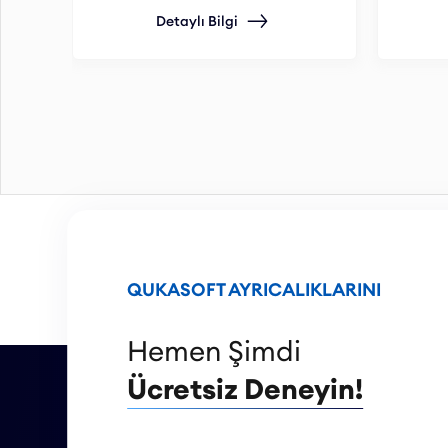
Web, mobil ve barkod okuyucularla
Detaylı Bilgi
uyumludur.
QUKASOFT AYRICALIKLARINI
Hemen Şimdi
Ücretsiz Deneyin!