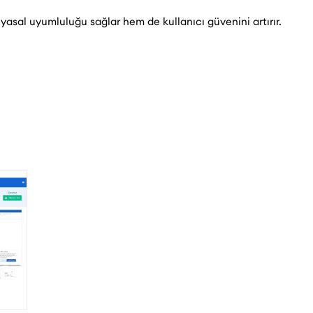
 yasal uyumluluğu sağlar hem de kullanıcı güvenini artırır.
amanda arama motorlarının gereksinimlerine de uyum
faf bir deneyim sunarken arama motorlarında üst sıralara