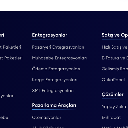
ri
Entegrasyonlar
Satış ve O
t Paketleri
Pazaryeri Entegrasyonları
Hızlı Satış ve
et Paketleri
Muhasebe Entegrasyonları
E-Fatura ve 
Ödeme Entegrasyonları
Gelişmiş Rap
Kargo Entegrasyonları
QukaPanel
XML Entegrasyonları
Çözümler
yonları
Pazarlama Araçları
Yapay Zeka
sebe
Otomasyonlar
E-ihracat