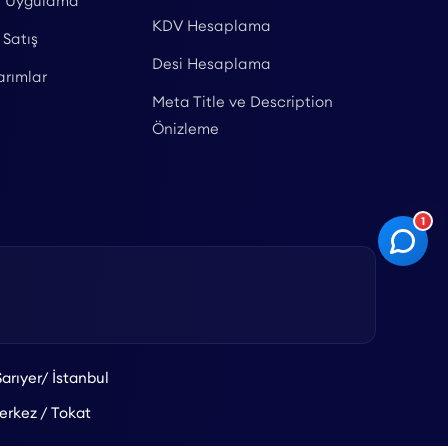
l Uygulama
KDV Hesaplama
 Satış
Desi Hesaplama
arımlar
Meta Title ve Description
Önizleme
1
arıyer/ İstanbul
rkez / Tokat