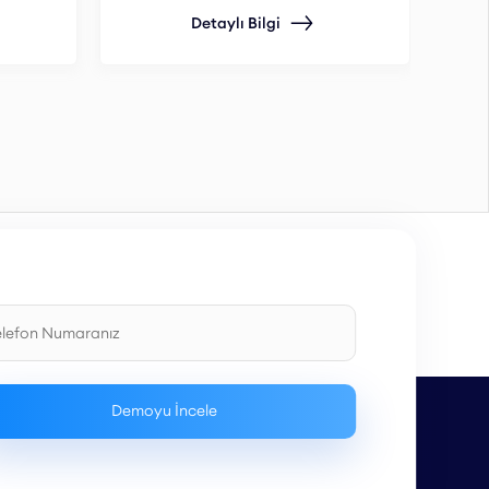
Hatal
Detaylı Bilgi
ve