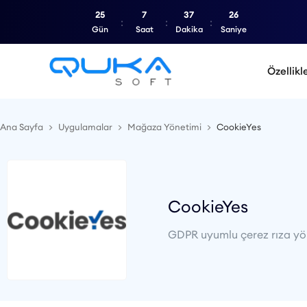
25
7
37
25
Gün
Saat
Dakika
Saniye
Özellikl
Ana Sayfa
Uygulamalar
Mağaza Yönetimi
CookieYes
CookieYes
GDPR uyumlu çerez rıza yö