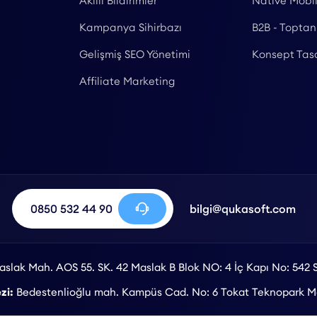
Akıllı Bildirimler
Native Mobi
Kampanya Sihirbazı
B2B - Toptan
Gelişmiş SEO Yönetimi
Konsept Tas
Affiliate Marketing
0850 532 44 90
bilgi@qukasoft.com
slak Mah. AOS 55. SK. 42 Maslak B Blok NO: 4 İç Kapı No: 542 S
zi:
Bedestenlioğlu mah. Kampüs Cad. No: 6 Tokat Teknopark Me