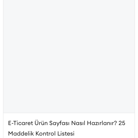
Sanal POS başvurusu gerçekleştiren Qukasoft üyeleri %0,79’dan
başlayan avantajlı komisyon oranlarından yararlanabilir.
İşletmeler, nakit akışlarına uygun blokaj süresini seçerek online
ödemelerini avantajlı oranlarla almaya başlayabilir.
E-Ticaret Ürün Sayfası Nasıl Hazırlanır? 25
Maddelik Kontrol Listesi