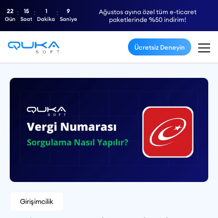
22
15
1
8
Ağustos ayına özel tüm e-ticaret
Gün
Saat
Dakika
Saniye
paketlerinde %50 indirim!
Ücretsiz Deneyin
Girişimcilik