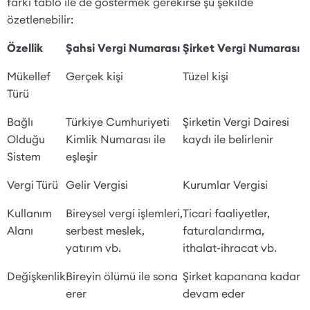
farkı tablo ile de göstermek gerekirse şu şekilde
özetlenebilir:
Özellik
Şahsi Vergi Numarası
Şirket Vergi Numarası
Mükellef
Gerçek kişi
Tüzel kişi
Türü
Bağlı
Türkiye Cumhuriyeti
Şirketin Vergi Dairesi
Olduğu
Kimlik Numarası ile
kaydı ile belirlenir
Sistem
eşleşir
Vergi Türü
Gelir Vergisi
Kurumlar Vergisi
Kullanım
Bireysel vergi işlemleri,
Ticari faaliyetler,
Alanı
serbest meslek,
faturalandırma,
yatırım vb.
ithalat-ihracat vb.
Değişkenlik
Bireyin ölümü ile sona
Şirket kapanana kadar
erer
devam eder