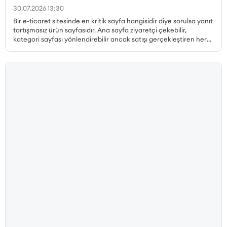
30.07.2026 13:30
Bir e-ticaret sitesinde en kritik sayfa hangisidir diye sorulsa yanıt
tartışmasız ürün sayfasıdır. Ana sayfa ziyaretçi çekebilir,
kategori sayfası yönlendirebilir ancak satışı gerçekleştiren her
zaman ürün sayfasıdır. Peki, dönüşüm oranı yüksek ürün sayfası
nasıl hazırlanır, hangi unsurlar olmazsa olmaz, ürün sayfası SEO
nasıl yapılır ve müşteri güvenini pekiştiren detaylar nelerdir? Bu
yazıda, satış yapan bir ürün sayfasının sahip olması gereken her
unsuru 25 maddelik kontrol listesiyle ele alıyoruz.