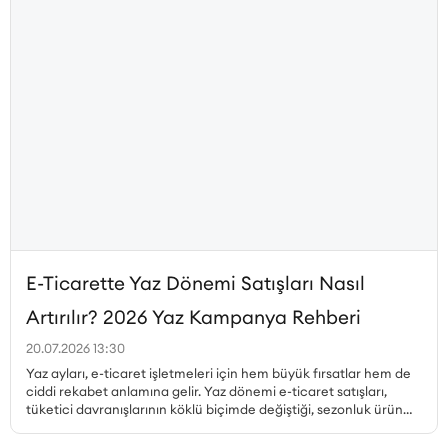
E-Ticarette Yaz Dönemi Satışları Nasıl
Artırılır? 2026 Yaz Kampanya Rehberi
20.07.2026 13:30
Yaz ayları, e-ticaret işletmeleri için hem büyük fırsatlar hem de
ciddi rekabet anlamına gelir. Yaz dönemi e-ticaret satışları,
tüketici davranışlarının köklü biçimde değiştiği, sezonluk ürün
talebinin zirveye çıktığı ve kampanya ortamının en yoğun
olduğu dönemdir. Peki, yaz kampanyaları nasıl planlanmalı,