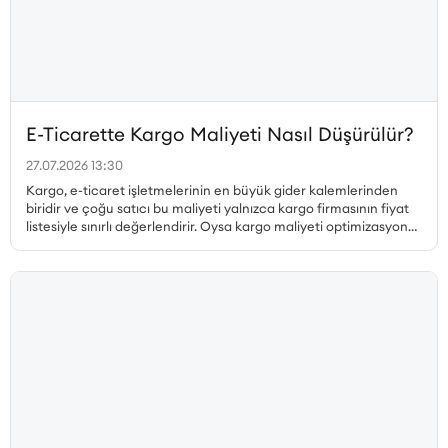
E-Ticarette Kargo Maliyeti Nasıl Düşürülür?
27.07.2026 13:30
Kargo, e-ticaret işletmelerinin en büyük gider kalemlerinden
biridir ve çoğu satıcı bu maliyeti yalnızca kargo firmasının fiyat
listesiyle sınırlı değerlendirir. Oysa kargo maliyeti optimizasyonu
çok daha geniş bir perspektif gerektirir. Desi hesabı, paketleme
tercihleri, ücretsiz kargo limiti, bölgesel fiyat farklılıkları, iade
kargoları ve teslim edilemeyen gönderiler ayrı ayrı ele
alınmadan gerçek bir maliyet düşüşü sağlanamaz. Bu yazıda, e-
ticarette kargo maliyetini düşürmenin tüm yollarını kapsamlı
biçimde ele alıyoruz.