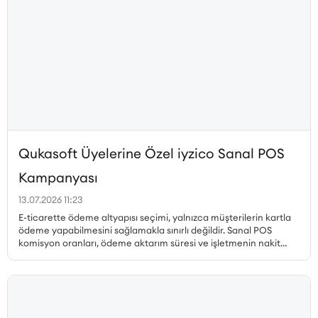
Qukasoft Üyelerine Özel iyzico Sanal POS
Kampanyası
13.07.2026 11:23
E-ticarette ödeme altyapısı seçimi, yalnızca müşterilerin kartla
ödeme yapabilmesini sağlamakla sınırlı değildir. Sanal POS
komisyon oranları, ödeme aktarım süresi ve işletmenin nakit
akışı, gerçekleştirilen her satıştan elde edilen kazancı doğrudan
etkiler. Özellikle yüksek sipariş hacmine sahip işletmelerde
komisyon oranındaki küçük farklılıklar bile toplam maliyet
üzerinde önemli bir etki oluşturabilir. Qukasoft ve iyzico iş
birliğiyle hazırlanan özel kampanya kapsamında, yeni iyzico