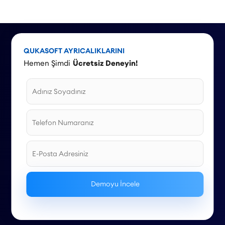
hangi ürünler öne çıkarılmalı, mobil alışveriş trendi nasıl
değerlendirilmeli ve stok yönetimi nasıl yapılmalıdır? Bu yazıda,
Haziran, Temmuz ve Ağustos aylarına özel kampanya örnekleri
ve stratejilerle 2026 yaz sezonu için kapsamlı bir rehber
sunuyoruz.
QUKASOFT AYRICALIKLARINI
Hemen Şimdi
Ücretsiz Deneyin!