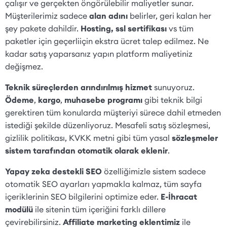
çalışır ve gerçekten öngörülebilir maliyetler sunar.
Müşterilerimiz sadece
alan adını
belirler, geri kalan her
şey pakete dahildir.
Hosting, ssl sertifikası
vs tüm
paketler için geçerli
için ekstra ücret talep edilmez. Ne
kadar satış yaparsanız yapın platform maliyetiniz
değişmez.
Teknik süreçlerden arındırılmış hizmet
sunuyoruz.
Ödeme
,
kargo
,
muhasebe programı
gibi teknik bilgi
gerektiren tüm konularda müşteriyi sürece dahil etmeden
istediği şekilde düzenliyoruz. Mesafeli satış sözleşmesi,
gizlilik politikası, KVKK metni gibi tüm yasal
sözleşmeler
sistem tarafından otomatik olarak eklenir
.
Yapay zeka destekli SEO
özelliğimizle sistem sadece
otomatik SEO ayarları yapmakla kalmaz, tüm sayfa
içeriklerinin SEO bilgilerini optimize eder.
E-İhracat
modülü
ile sitenin tüm içeriğini farklı dillere
çevirebilirsiniz.
Affiliate marketing eklentimiz
ile