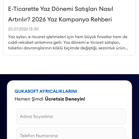
E-Ticarette Yaz Dönemi Satışları Nasıl
Artırılır? 2026 Yaz Kampanya Rehberi
20.07.2026 13:30
Yaz ayları, e-ticaret işletmeleri için hem büyük fırsatlar hem de
ciddi rekabet anlamına gelir. Yaz dönemi e-ticaret satışları,
tüketici davranışlarının köklü biçimde değiştiği, sezonluk ürün
talebinin zirveye çıktığı ve kampanya ortamının en yoğun
olduğu dönemdir. Peki, yaz kampanyaları nasıl planlanmalı,
hangi ürünler öne çıkarılmalı, mobil alışveriş trendi nasıl
değerlendirilmeli ve stok yönetimi nasıl yapılmalıdır? Bu yazıda,
Haziran, Temmuz ve Ağustos aylarına özel kampanya örnekleri
ve stratejilerle 2026 yaz sezonu için kapsamlı bir rehber
sunuyoruz.
QUKASOFT AYRICALIKLARINI
Hemen Şimdi
Ücretsiz Deneyin!