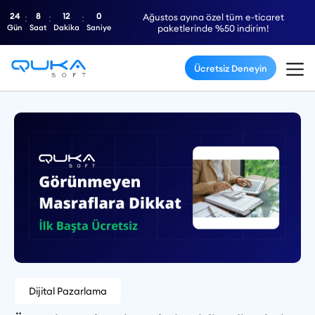
24
8
11
59
Ağustos ayına özel tüm e-ticaret
Gün
Saat
Dakika
Saniye
paketlerinde %50 indirim!
Ücretsiz Deneyin
Dijital Pazarlama