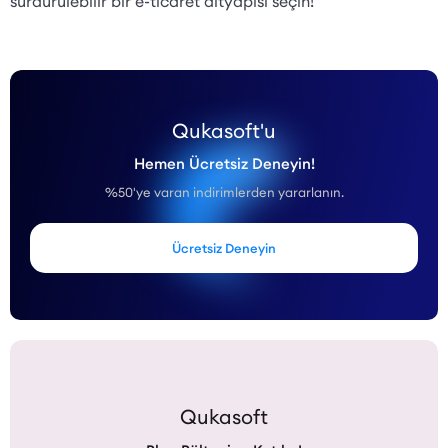
sürdürülebilir bir e-ticaret altyapısı seçin!
Qukasoft'u
Hemen Ücretsiz Deneyin!
%50'ye varan indirimlerden yararlanın.
Ücretsiz Deneyin
Qukasoft