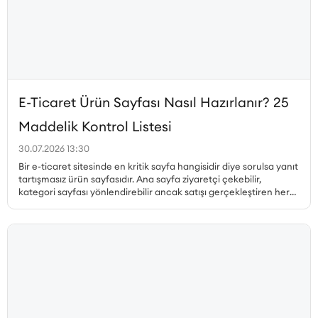
E-Ticaret Ürün Sayfası Nasıl Hazırlanır? 25
Maddelik Kontrol Listesi
30.07.2026 13:30
Bir e-ticaret sitesinde en kritik sayfa hangisidir diye sorulsa yanıt
tartışmasız ürün sayfasıdır. Ana sayfa ziyaretçi çekebilir,
kategori sayfası yönlendirebilir ancak satışı gerçekleştiren her
zaman ürün sayfasıdır. Peki, dönüşüm oranı yüksek ürün sayfası
nasıl hazırlanır, hangi unsurlar olmazsa olmaz, ürün sayfası SEO
nasıl yapılır ve müşteri güvenini pekiştiren detaylar nelerdir? Bu
yazıda, satış yapan bir ürün sayfasının sahip olması gereken her
unsuru 25 maddelik kontrol listesiyle ele alıyoruz.