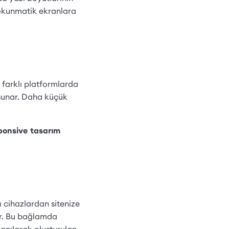
 dokunmatik ekranlara
 farklı platformlarda
n sunar. Daha küçük
ponsive tasarım
lı cihazlardan sitenize
tir. Bu bağlamda