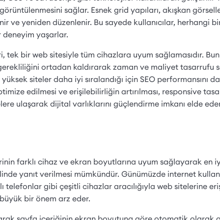
 görüntülenmesini sağlar. Esnek grid yapıları, akışkan görsel
enir ve yeniden düzenlenir. Bu sayede kullanıcılar, herhangi 
ir deneyim yaşarlar.
, tek bir web sitesiyle tüm cihazlara uyum sağlamasıdır. Bunu
ma gerekliliğini ortadan kaldırarak zaman ve maliyet tasarrufu
ksek siteler daha iyi sıralandığı için SEO performansını da a
timize edilmesi ve erişilebilirliğin artırılması, responsive ta
ere ulaşarak dijital varlıklarını güçlendirme imkanı elde eder
inin farklı cihaz ve ekran boyutlarına uyum sağlayarak en iy
klinde yanıt verilmesi mümkündür. Günümüzde internet kullan
llı telefonlar gibi çeşitli cihazlar aracılığıyla web sitelerine e
 büyük bir önem arz eder.
unarak sayfa içeriğinin ekran boyutuna göre otomatik olarak 