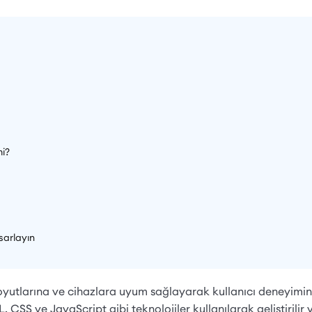
mi?
sarlayın
 boyutlarına ve cihazlara uyum sağlayarak kullanıcı deneyimini
S ve JavaScript gibi teknolojiler kullanılarak geliştirilir