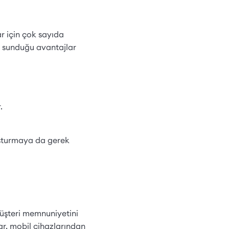
ar için çok sayıda
n sunduğu avantajlar
.
luşturmaya da gerek
üşteri memnuniyetini
ar, mobil cihazlarından