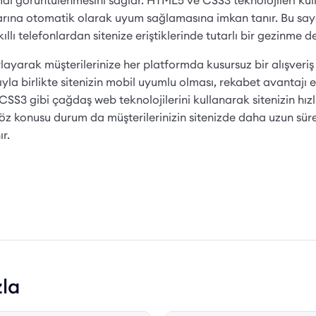
mal görüntülenmesini sağlar. HTML5 ve CSS3 teknolojileri kul
tlarına otomatik olarak uyum sağlamasına imkan tanır. Bu saye
llı telefonlardan sitenize eriştiklerinde tutarlı bir gezinme 
arlayarak müşterilerinize her platformda kusursuz bir alışver
yla birlikte sitenizin mobil uyumlu olması, rekabet avantajı e
SS3 gibi çağdaş web teknolojilerini kullanarak sitenizin hızl
 Söz konusu durum da müşterilerinizin sitenizde daha uzun sür
r.
zla