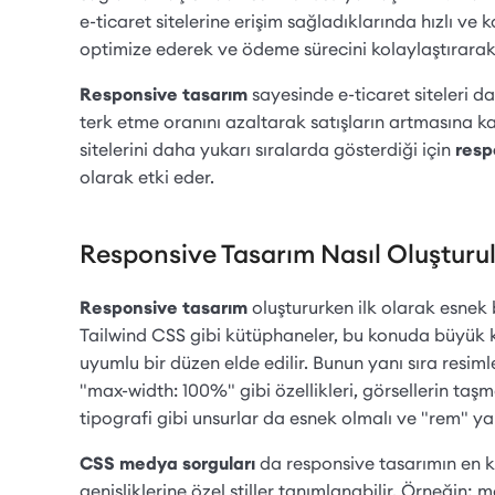
e-ticaret sitelerine erişim sağladıklarında hızlı ve 
optimize ederek ve ödeme sürecini kolaylaştırarak b
Responsive tasarım
sayesinde e-ticaret siteleri dah
terk etme oranını azaltarak satışların artmasına k
sitelerini daha yukarı sıralarda gösterdiği için
resp
olarak etki eder.
Responsive Tasarım Nasıl Oluşturu
Responsive tasarım
oluştururken ilk olarak esnek b
Tailwind CSS gibi kütüphaneler, bu konuda büyük kol
uyumlu bir düzen elde edilir. Bunun yanı sıra resim
"max-width: 100%" gibi özellikleri, görsellerin ta
tipografi gibi unsurlar da esnek olmalı ve "rem" ya 
CSS medya sorguları
da responsive tasarımın en kr
genişliklerine özel stiller tanımlanabilir. Örneğ