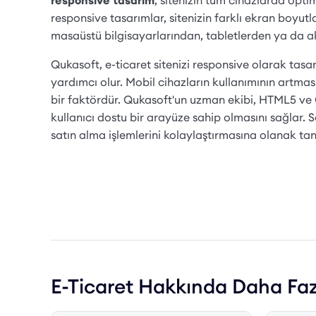
responsive tasarım
, sitenizin tüm cihazlarda opti
responsive tasarımlar, sitenizin farklı ekran boyu
masaüstü bilgisayarlarından, tabletlerden ya da akı
Qukasoft, e-ticaret sitenizi responsive olarak tas
yardımcı olur. Mobil cihazların kullanımının artması
bir faktördür. Qukasoft'un uzman ekibi, HTML5 ve C
kullanıcı dostu bir arayüze sahip olmasını sağlar.
satın alma işlemlerini kolaylaştırmasına olanak tanı
E-Ticaret Hakkında Daha Fa