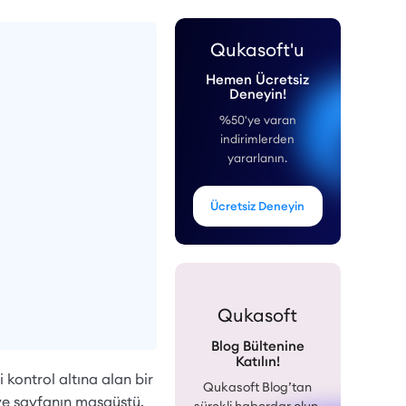
Qukasoft'u
Hemen Ücretsiz
Deneyin!
%50'ye varan
indirimlerden
yararlanın.
Ücretsiz Deneyin
Qukasoft
Blog Bültenine
Katılın!
 kontrol altına alan bir
Qukasoft Blog’tan
 ve sayfanın masaüstü,