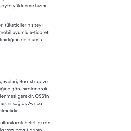
 sayfa yüklenme hızını
, tüketicilerin siteyi
 mobil uyumlu e-ticaret
inirliğine de olumlu
rçeveleri, Bootstrap ve
liğine göre sıralanarak
lenmesi gerekir. CSS'in
esini sağlar. Ayrıca
ilmelidir.
llanılarak belirli ekran
a yazı boyutlarının