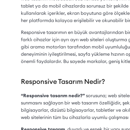
tablet ya da mobil cihazlarda sorunsuz bir şekilde
kullanılarak içerikler, ekran boyutuna göre ölçekl
her platformda kolayca erişilebilir ve okunabilir b
Responsive tasarımın en büyük avantajlarından biri
farklı cihazlar için ayrı ayrı web siteleri oluştur
gibi arama motorları tarafından mobil uyumluluğu yü
deneyiminin iyileştirilmesi, sayfa yükleme hızının op
önemli faydalardır. Bu sayede markalar, geniş kitlel
Responsive Tasarım Nedir?
“Responsive tasarım nedir?”
sorusuna; web siteler
sunmasını sağlayan bir web tasarım özelliğidir, şe
bilgisayarlar, dizüstü bilgisayarlar, tabletler ve akı
web sitelerinin tüm bu cihazlarla uyumlu çalışması
Responsive tasarım
, duyarlı ve esnek bir yapı s