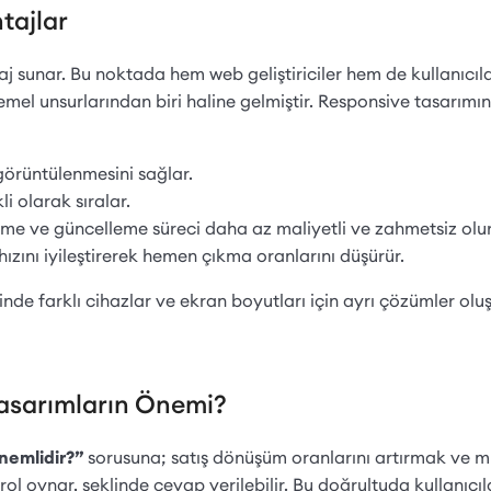
tajlar
aj sunar. Bu noktada hem web geliştiriciler hem de kullanıcıl
el unsurlarından biri haline gelmiştir. Responsive tasarımı
 görüntülenmesini sağlar.
i olarak sıralar.
ştirme ve güncelleme süreci daha az maliyetli ve zahmetsiz olur
ızını iyileştirerek hemen çıkma oranlarını düşürür.
esinde farklı cihazlar ve ekran boyutları için ayrı çözümler o
Tasarımların Önemi?
nemlidir?”
sorusuna; satış dönüşüm oranlarını artırmak ve m
ol oynar, şeklinde cevap verilebilir. Bu doğrultuda kullanıcıl