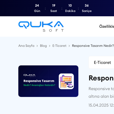
24
19
10
35
Gün
Saat
Dakika
Saniye
Özellikl
Ana Sayfa
Blog
E-Ticaret
Responsive Tasarım Nedir? 
E-Ticaret
Respons
Responsive ta
altına alan b
15.04.2025 12