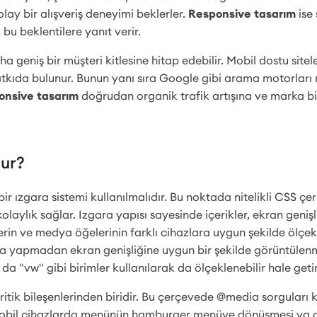
kolay bir alışveriş deneyimi beklerler.
Responsive tasarım
ise
u beklentilere yanıt verir.
a geniş bir müşteri kitlesine hitap edebilir. Mobil dostu siteler
atkıda bulunur. Bunun yanı sıra Google gibi arama motorları
onsive tasarım
doğrudan organik trafik artışına ve marka bil
lur?
ir ızgara sistemi kullanılmalıdır. Bu noktada nitelikli CSS çe
aylık sağlar. Izgara yapısı sayesinde içerikler, ekran geniş
lerin ve medya öğelerinin farklı cihazlara uygun şekilde ölçek
şma yapmadan ekran genişliğine uygun bir şekilde görüntülenm
da "vw" gibi birimler kullanılarak da ölçeklenebilir hale getir
itik bileşenlerinden biridir. Bu çerçevede @media sorguları ku
in; mobil cihazlarda menünün hamburger menüye dönüşmesi ya d