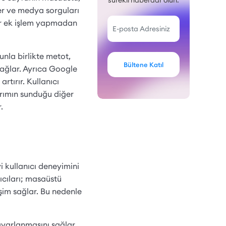
sürekli haberdar olun.
ler ve medya sorguları
bir ek işlem yapmadan
nla birlikte metot,
Bültene Katıl
 sağlar. Ayrıca Google
rtırır. Kullanıcı
sarımın sunduğu diğer
.
i kullanıcı deneyimini
ıcıları; masaüstü
rişim sağlar. Bu nedenle
ayarlanmasını sağlar.