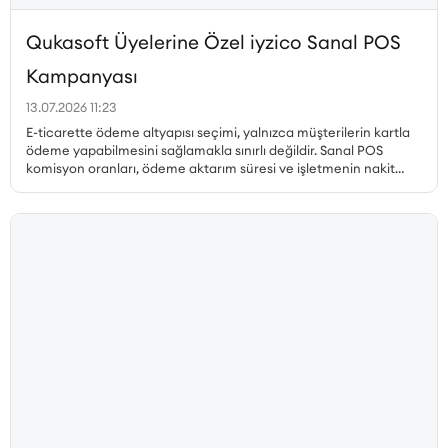
Qukasoft Üyelerine Özel iyzico Sanal POS
Kampanyası
13.07.2026 11:23
E-ticarette ödeme altyapısı seçimi, yalnızca müşterilerin kartla
ödeme yapabilmesini sağlamakla sınırlı değildir. Sanal POS
komisyon oranları, ödeme aktarım süresi ve işletmenin nakit
akışı, gerçekleştirilen her satıştan elde edilen kazancı doğrudan
etkiler. Özellikle yüksek sipariş hacmine sahip işletmelerde
komisyon oranındaki küçük farklılıklar bile toplam maliyet
üzerinde önemli bir etki oluşturabilir. Qukasoft ve iyzico iş
birliğiyle hazırlanan özel kampanya kapsamında, yeni iyzico
Sanal POS başvurusu gerçekleştiren Qukasoft üyeleri %0,79’dan
başlayan avantajlı komisyon oranlarından yararlanabilir.
İşletmeler, nakit akışlarına uygun blokaj süresini seçerek online
ödemelerini avantajlı oranlarla almaya başlayabilir.