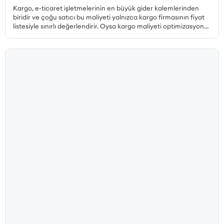
Kargo, e-ticaret işletmelerinin en büyük gider kalemlerinden
biridir ve çoğu satıcı bu maliyeti yalnızca kargo firmasının fiyat
listesiyle sınırlı değerlendirir. Oysa kargo maliyeti optimizasyonu
çok daha geniş bir perspektif gerektirir. Desi hesabı, paketleme
tercihleri, ücretsiz kargo limiti, bölgesel fiyat farklılıkları, iade
kargoları ve teslim edilemeyen gönderiler ayrı ayrı ele
alınmadan gerçek bir maliyet düşüşü sağlanamaz. Bu yazıda, e-
ticarette kargo maliyetini düşürmenin tüm yollarını kapsamlı
biçimde ele alıyoruz.