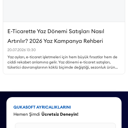
E-Ticarette Yaz Dönemi Satışları Nasıl
Artırılır? 2026 Yaz Kampanya Rehberi
20.07.2026 13:30
Yaz ayları, e-ticaret işletmeleri için hem büyük fırsatlar hem de
ciddi rekabet anlamına gelir. Yaz dönemi e-ticaret satışları,
tüketici davranışlarının köklü biçimde değiştiği, sezonluk ürün
talebinin zirveye çıktığı ve kampanya ortamının en yoğun
olduğu dönemdir. Peki, yaz kampanyaları nasıl planlanmalı,
hangi ürünler öne çıkarılmalı, mobil alışveriş trendi nasıl
değerlendirilmeli ve stok yönetimi nasıl yapılmalıdır? Bu yazıda,
Haziran, Temmuz ve Ağustos aylarına özel kampanya örnekleri
ve stratejilerle 2026 yaz sezonu için kapsamlı bir rehber
sunuyoruz.
QUKASOFT AYRICALIKLARINI
Hemen Şimdi
Ücretsiz Deneyin!