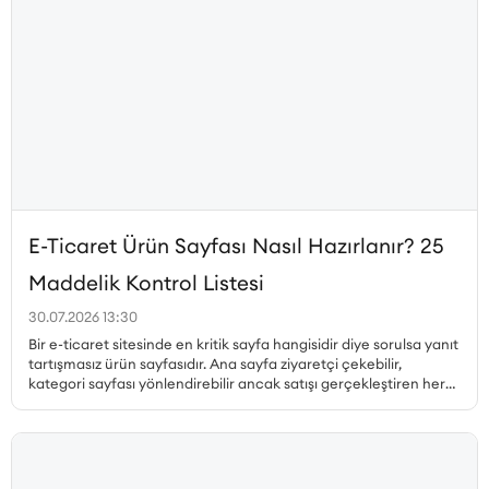
E-Ticaret Ürün Sayfası Nasıl Hazırlanır? 25
Maddelik Kontrol Listesi
30.07.2026 13:30
Bir e-ticaret sitesinde en kritik sayfa hangisidir diye sorulsa yanıt
tartışmasız ürün sayfasıdır. Ana sayfa ziyaretçi çekebilir,
kategori sayfası yönlendirebilir ancak satışı gerçekleştiren her
zaman ürün sayfasıdır. Peki, dönüşüm oranı yüksek ürün sayfası
nasıl hazırlanır, hangi unsurlar olmazsa olmaz, ürün sayfası SEO
nasıl yapılır ve müşteri güvenini pekiştiren detaylar nelerdir? Bu
yazıda, satış yapan bir ürün sayfasının sahip olması gereken her
unsuru 25 maddelik kontrol listesiyle ele alıyoruz.