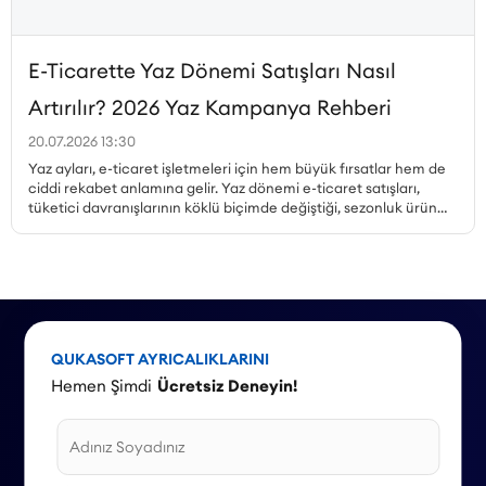
E-Ticarette Yaz Dönemi Satışları Nasıl
Artırılır? 2026 Yaz Kampanya Rehberi
20.07.2026 13:30
Yaz ayları, e-ticaret işletmeleri için hem büyük fırsatlar hem de
ciddi rekabet anlamına gelir. Yaz dönemi e-ticaret satışları,
tüketici davranışlarının köklü biçimde değiştiği, sezonluk ürün
talebinin zirveye çıktığı ve kampanya ortamının en yoğun
olduğu dönemdir. Peki, yaz kampanyaları nasıl planlanmalı,
hangi ürünler öne çıkarılmalı, mobil alışveriş trendi nasıl
değerlendirilmeli ve stok yönetimi nasıl yapılmalıdır? Bu yazıda,
Haziran, Temmuz ve Ağustos aylarına özel kampanya örnekleri
ve stratejilerle 2026 yaz sezonu için kapsamlı bir rehber
sunuyoruz.
QUKASOFT AYRICALIKLARINI
Hemen Şimdi
Ücretsiz Deneyin!