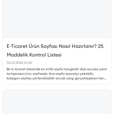
E-Ticaret Ürün Sayfası Nasıl Hazırlanır? 25
Maddelik Kontrol Listesi
30.07.2026 13:30
Bir e-ticaret sitesinde en kritik sayfa hangisidir diye sorulsa yanıt
tartışmasız ürün sayfasıdır. Ana sayfa ziyaretçi çekebilir,
kategori sayfası yönlendirebilir ancak satışı gerçekleştiren her
zaman ürün sayfasıdır. Peki, dönüşüm oranı yüksek ürün sayfası
nasıl hazırlanır, hangi unsurlar olmazsa olmaz, ürün sayfası SEO
nasıl yapılır ve müşteri güvenini pekiştiren detaylar nelerdir? Bu
yazıda, satış yapan bir ürün sayfasının sahip olması gereken her
unsuru 25 maddelik kontrol listesiyle ele alıyoruz.