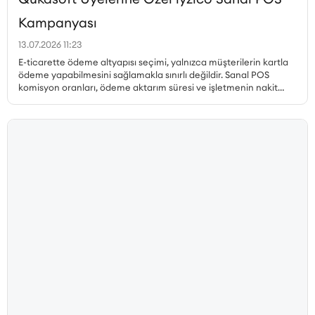
Kampanyası
13.07.2026 11:23
E-ticarette ödeme altyapısı seçimi, yalnızca müşterilerin kartla
ödeme yapabilmesini sağlamakla sınırlı değildir. Sanal POS
komisyon oranları, ödeme aktarım süresi ve işletmenin nakit
akışı, gerçekleştirilen her satıştan elde edilen kazancı doğrudan
etkiler. Özellikle yüksek sipariş hacmine sahip işletmelerde
komisyon oranındaki küçük farklılıklar bile toplam maliyet
üzerinde önemli bir etki oluşturabilir. Qukasoft ve iyzico iş
birliğiyle hazırlanan özel kampanya kapsamında, yeni iyzico
Sanal POS başvurusu gerçekleştiren Qukasoft üyeleri %0,79’dan
başlayan avantajlı komisyon oranlarından yararlanabilir.
İşletmeler, nakit akışlarına uygun blokaj süresini seçerek online
ödemelerini avantajlı oranlarla almaya başlayabilir.