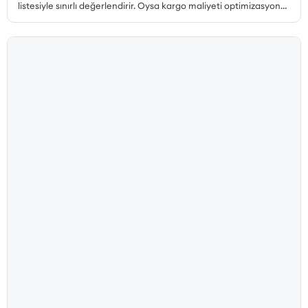
listesiyle sınırlı değerlendirir. Oysa kargo maliyeti optimizasyonu
çok daha geniş bir perspektif gerektirir. Desi hesabı, paketleme
tercihleri, ücretsiz kargo limiti, bölgesel fiyat farklılıkları, iade
kargoları ve teslim edilemeyen gönderiler ayrı ayrı ele
alınmadan gerçek bir maliyet düşüşü sağlanamaz. Bu yazıda, e-
ticarette kargo maliyetini düşürmenin tüm yollarını kapsamlı
biçimde ele alıyoruz.