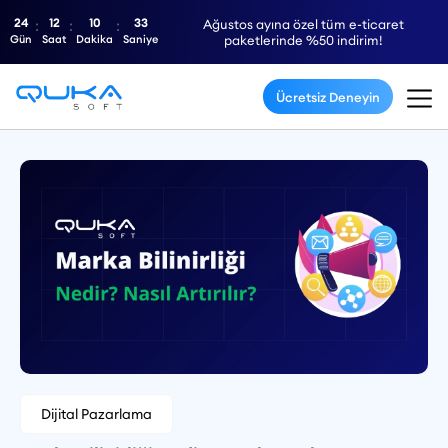
24
12
10
32
Ağustos ayına özel tüm e-ticaret
Gün
Saat
Dakika
Saniye
paketlerinde %50 indirim!
Ücretsiz Deneyin
Dijital Pazarlama