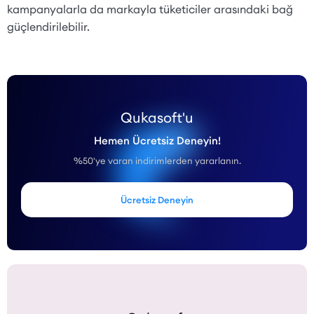
kampanyalarla da markayla tüketiciler arasındaki bağ
güçlendirilebilir.
Qukasoft'u
Hemen Ücretsiz Deneyin!
%50'ye varan indirimlerden yararlanın.
Ücretsiz Deneyin