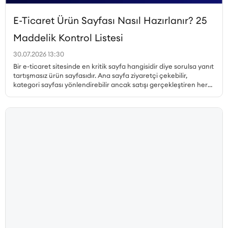
E-Ticaret Ürün Sayfası Nasıl Hazırlanır? 25
Maddelik Kontrol Listesi
30.07.2026 13:30
Bir e-ticaret sitesinde en kritik sayfa hangisidir diye sorulsa yanıt
tartışmasız ürün sayfasıdır. Ana sayfa ziyaretçi çekebilir,
kategori sayfası yönlendirebilir ancak satışı gerçekleştiren her
zaman ürün sayfasıdır. Peki, dönüşüm oranı yüksek ürün sayfası
nasıl hazırlanır, hangi unsurlar olmazsa olmaz, ürün sayfası SEO
nasıl yapılır ve müşteri güvenini pekiştiren detaylar nelerdir? Bu
yazıda, satış yapan bir ürün sayfasının sahip olması gereken her
unsuru 25 maddelik kontrol listesiyle ele alıyoruz.