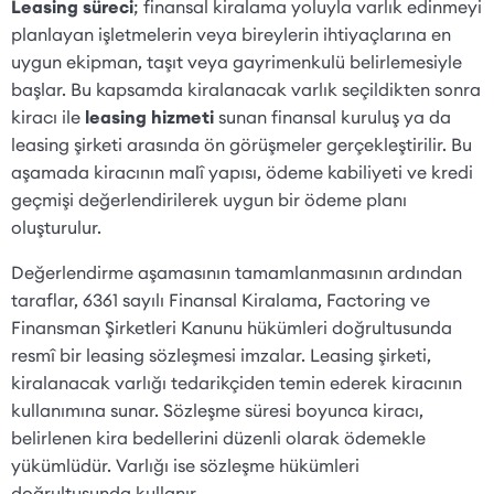
Leasing süreci
; finansal kiralama yoluyla varlık edinmeyi
planlayan işletmelerin veya bireylerin ihtiyaçlarına en
uygun ekipman, taşıt veya gayrimenkulü belirlemesiyle
başlar. Bu kapsamda kiralanacak varlık seçildikten sonra
kiracı ile
leasing hizmeti
sunan finansal kuruluş ya da
leasing şirketi arasında ön görüşmeler gerçekleştirilir. Bu
aşamada kiracının malî yapısı, ödeme kabiliyeti ve kredi
geçmişi değerlendirilerek uygun bir ödeme planı
oluşturulur.
Değerlendirme aşamasının tamamlanmasının ardından
taraflar, 6361 sayılı Finansal Kiralama, Factoring ve
Finansman Şirketleri Kanunu hükümleri doğrultusunda
resmî bir leasing sözleşmesi imzalar. Leasing şirketi,
kiralanacak varlığı tedarikçiden temin ederek kiracının
kullanımına sunar. Sözleşme süresi boyunca kiracı,
belirlenen kira bedellerini düzenli olarak ödemekle
yükümlüdür. Varlığı ise sözleşme hükümleri
doğrultusunda kullanır.