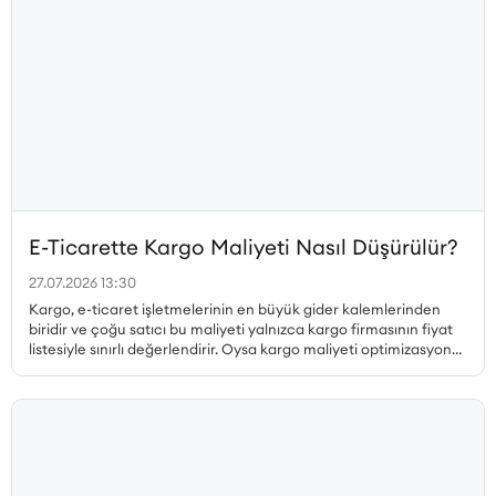
E-Ticarette Kargo Maliyeti Nasıl Düşürülür?
27.07.2026 13:30
Kargo, e-ticaret işletmelerinin en büyük gider kalemlerinden
biridir ve çoğu satıcı bu maliyeti yalnızca kargo firmasının fiyat
listesiyle sınırlı değerlendirir. Oysa kargo maliyeti optimizasyonu
çok daha geniş bir perspektif gerektirir. Desi hesabı, paketleme
tercihleri, ücretsiz kargo limiti, bölgesel fiyat farklılıkları, iade
kargoları ve teslim edilemeyen gönderiler ayrı ayrı ele
alınmadan gerçek bir maliyet düşüşü sağlanamaz. Bu yazıda, e-
ticarette kargo maliyetini düşürmenin tüm yollarını kapsamlı
biçimde ele alıyoruz.