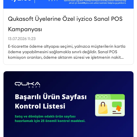
Qukasoft Üyelerine Özel iyzico Sanal POS
Kampanyası
13.07.2026 11:23
E-ticarette ödeme altyapısı seçimi, yalnızca müşterilerin kartla
ödeme yapabilmesini sağlamakla sınırlı değildir. Sanal POS
komisyon oranları, ödeme aktarım süresi ve işletmenin nakit
akışı, gerçekleştirilen her satıştan elde edilen kazancı doğrudan
etkiler. Özellikle yüksek sipariş hacmine sahip işletmelerde
komisyon oranındaki küçük farklılıklar bile toplam maliyet
üzerinde önemli bir etki oluşturabilir. Qukasoft ve iyzico iş
birliğiyle hazırlanan özel kampanya kapsamında, yeni iyzico
Sanal POS başvurusu gerçekleştiren Qukasoft üyeleri %0,79’dan
başlayan avantajlı komisyon oranlarından yararlanabilir.
İşletmeler, nakit akışlarına uygun blokaj süresini seçerek online
ödemelerini avantajlı oranlarla almaya başlayabilir.