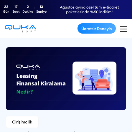
22
17
2
12
Ağustos ayına özel tüm e-ticaret
Gün
Saat
Dakika
Saniye
paketlerinde %50 indirim!
Ücretsiz Deneyin
Girişimcilik