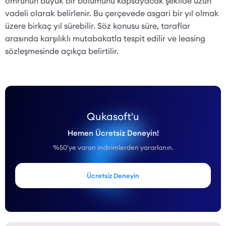
ömrünün büyük bir bölümünü kapsayacak şekilde uzun
vadeli olarak belirlenir. Bu çerçevede asgari bir yıl olmak
üzere birkaç yıl sürebilir. Söz konusu süre, taraflar
arasında karşılıklı mutabakatla tespit edilir ve leasing
sözleşmesinde açıkça belirtilir.
Qukasoft'u
Hemen Ücretsiz Deneyin!
%50'ye varan indirimlerden yararlanın.
Ücretsiz Deneyin