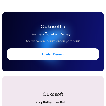
Qukasoft'u
Hemen Ücretsiz Deneyin!
%50'ye varan indirimlerden yararlanın.
Ücretsiz Deneyin
Qukasoft
Blog Bültenine Katılın!