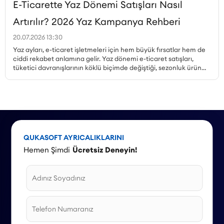
E-Ticarette Yaz Dönemi Satışları Nasıl
Artırılır? 2026 Yaz Kampanya Rehberi
20.07.2026 13:30
Yaz ayları, e-ticaret işletmeleri için hem büyük fırsatlar hem de
ciddi rekabet anlamına gelir. Yaz dönemi e-ticaret satışları,
tüketici davranışlarının köklü biçimde değiştiği, sezonluk ürün
talebinin zirveye çıktığı ve kampanya ortamının en yoğun
olduğu dönemdir. Peki, yaz kampanyaları nasıl planlanmalı,
hangi ürünler öne çıkarılmalı, mobil alışveriş trendi nasıl
değerlendirilmeli ve stok yönetimi nasıl yapılmalıdır? Bu yazıda,
Haziran, Temmuz ve Ağustos aylarına özel kampanya örnekleri
ve stratejilerle 2026 yaz sezonu için kapsamlı bir rehber
sunuyoruz.
QUKASOFT AYRICALIKLARINI
Hemen Şimdi
Ücretsiz Deneyin!