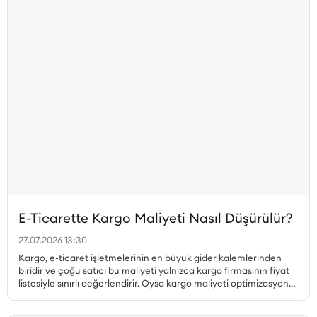
E-Ticarette Kargo Maliyeti Nasıl Düşürülür?
27.07.2026 13:30
Kargo, e-ticaret işletmelerinin en büyük gider kalemlerinden
biridir ve çoğu satıcı bu maliyeti yalnızca kargo firmasının fiyat
listesiyle sınırlı değerlendirir. Oysa kargo maliyeti optimizasyonu
çok daha geniş bir perspektif gerektirir. Desi hesabı, paketleme
tercihleri, ücretsiz kargo limiti, bölgesel fiyat farklılıkları, iade