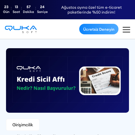
23
13
57
23
Ağustos ayına özel tüm e-ticaret
Gün
Saat
Dakika
Saniye
paketlerinde %50 indirim!
Ücretsiz Deneyin
Girişimcilik