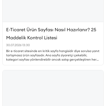
E-Ticaret Ürün Sayfası Nasıl Hazırlanır? 25
Maddelik Kontrol Listesi
30.07.2026 13:30
Bir e-ticaret sitesinde en kritik sayfa hangisidir diye sorulsa yanıt
tartışmasız ürün sayfasıdır. Ana sayfa ziyaretçi çekebilir,
kategori sayfası yönlendirebilir ancak satışı gerçekleştiren her
zaman ürün sayfasıdır. Peki, dönüşüm oranı yüksek ürün sayfası
nasıl hazırlanır, hangi unsurlar olmazsa olmaz, ürün sayfası SEO
nasıl yapılır ve müşteri güvenini pekiştiren detaylar nelerdir? Bu
yazıda, satış yapan bir ürün sayfasının sahip olması gereken her
unsuru 25 maddelik kontrol listesiyle ele alıyoruz.