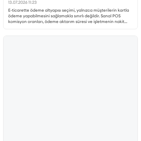
13.07.2026 11:23
E-ticarette ödeme altyapısı seçimi, yalnızca müşterilerin kartla
ödeme yapabilmesini sağlamakla sınırlı değildir. Sanal POS
komisyon oranları, ödeme aktarım süresi ve işletmenin nakit
akışı, gerçekleştirilen her satıştan elde edilen kazancı doğrudan
etkiler. Özellikle yüksek sipariş hacmine sahip işletmelerde
komisyon oranındaki küçük farklılıklar bile toplam maliyet
üzerinde önemli bir etki oluşturabilir. Qukasoft ve iyzico iş
birliğiyle hazırlanan özel kampanya kapsamında, yeni iyzico
Sanal POS başvurusu gerçekleştiren Qukasoft üyeleri %0,79’dan
başlayan avantajlı komisyon oranlarından yararlanabilir.
İşletmeler, nakit akışlarına uygun blokaj süresini seçerek online
ödemelerini avantajlı oranlarla almaya başlayabilir.