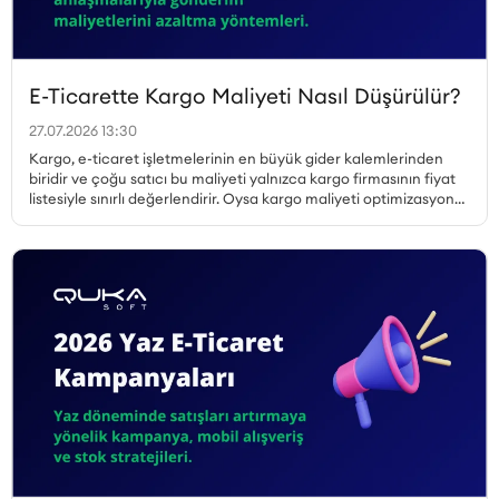
E-Ticarette Kargo Maliyeti Nasıl Düşürülür?
27.07.2026 13:30
Kargo, e-ticaret işletmelerinin en büyük gider kalemlerinden
biridir ve çoğu satıcı bu maliyeti yalnızca kargo firmasının fiyat
listesiyle sınırlı değerlendirir. Oysa kargo maliyeti optimizasyonu
çok daha geniş bir perspektif gerektirir. Desi hesabı, paketleme
tercihleri, ücretsiz kargo limiti, bölgesel fiyat farklılıkları, iade
kargoları ve teslim edilemeyen gönderiler ayrı ayrı ele
alınmadan gerçek bir maliyet düşüşü sağlanamaz. Bu yazıda, e-
ticarette kargo maliyetini düşürmenin tüm yollarını kapsamlı
biçimde ele alıyoruz.