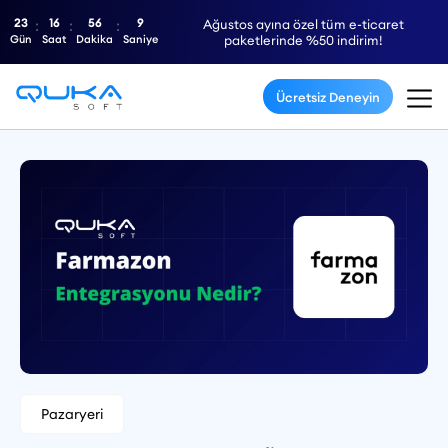
23
16
56
8
Ağustos ayına özel tüm e-ticaret
Gün
Saat
Dakika
Saniye
paketlerinde %50 indirim!
Ücretsiz Deneyin
Pazaryeri