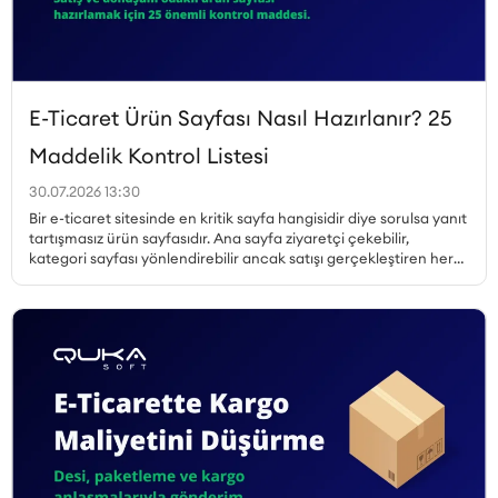
E-Ticaret Ürün Sayfası Nasıl Hazırlanır? 25
Maddelik Kontrol Listesi
30.07.2026 13:30
Bir e-ticaret sitesinde en kritik sayfa hangisidir diye sorulsa yanıt
tartışmasız ürün sayfasıdır. Ana sayfa ziyaretçi çekebilir,
kategori sayfası yönlendirebilir ancak satışı gerçekleştiren her
zaman ürün sayfasıdır. Peki, dönüşüm oranı yüksek ürün sayfası
nasıl hazırlanır, hangi unsurlar olmazsa olmaz, ürün sayfası SEO
nasıl yapılır ve müşteri güvenini pekiştiren detaylar nelerdir? Bu
yazıda, satış yapan bir ürün sayfasının sahip olması gereken her
unsuru 25 maddelik kontrol listesiyle ele alıyoruz.