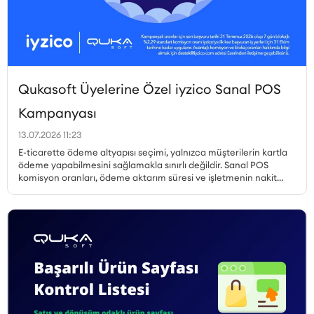
Qukasoft Üyelerine Özel iyzico Sanal POS
Kampanyası
13.07.2026 11:23
E-ticarette ödeme altyapısı seçimi, yalnızca müşterilerin kartla
ödeme yapabilmesini sağlamakla sınırlı değildir. Sanal POS
komisyon oranları, ödeme aktarım süresi ve işletmenin nakit
akışı, gerçekleştirilen her satıştan elde edilen kazancı doğrudan
etkiler. Özellikle yüksek sipariş hacmine sahip işletmelerde
komisyon oranındaki küçük farklılıklar bile toplam maliyet
üzerinde önemli bir etki oluşturabilir. Qukasoft ve iyzico iş
birliğiyle hazırlanan özel kampanya kapsamında, yeni iyzico
Sanal POS başvurusu gerçekleştiren Qukasoft üyeleri %0,79’dan
başlayan avantajlı komisyon oranlarından yararlanabilir.
İşletmeler, nakit akışlarına uygun blokaj süresini seçerek online
ödemelerini avantajlı oranlarla almaya başlayabilir.