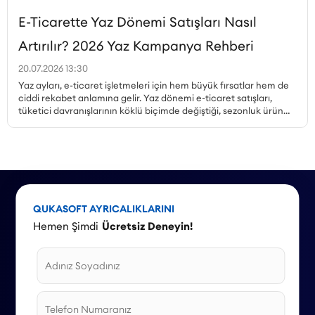
E-Ticarette Yaz Dönemi Satışları Nasıl
Artırılır? 2026 Yaz Kampanya Rehberi
20.07.2026 13:30
Yaz ayları, e-ticaret işletmeleri için hem büyük fırsatlar hem de
ciddi rekabet anlamına gelir. Yaz dönemi e-ticaret satışları,
tüketici davranışlarının köklü biçimde değiştiği, sezonluk ürün
talebinin zirveye çıktığı ve kampanya ortamının en yoğun
olduğu dönemdir. Peki, yaz kampanyaları nasıl planlanmalı,
hangi ürünler öne çıkarılmalı, mobil alışveriş trendi nasıl
değerlendirilmeli ve stok yönetimi nasıl yapılmalıdır? Bu yazıda,
Haziran, Temmuz ve Ağustos aylarına özel kampanya örnekleri
ve stratejilerle 2026 yaz sezonu için kapsamlı bir rehber
sunuyoruz.
QUKASOFT AYRICALIKLARINI
Hemen Şimdi
Ücretsiz Deneyin!