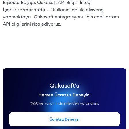
E-posta Başlığı: Qukasoft API Bilgisi İsteği
İçerik: Farmazon'da '....' kullanıcı adı ile alışveriş
yapmaktayız. Qukasoft entegrasyonu için canlı ortam
API bilgilerini rica ediyoruz.
Qukasoft'u
Hemen Ücretsiz Deneyin!
%50'ye varan indirimlerden yararlanın.
Ücretsiz Deneyin