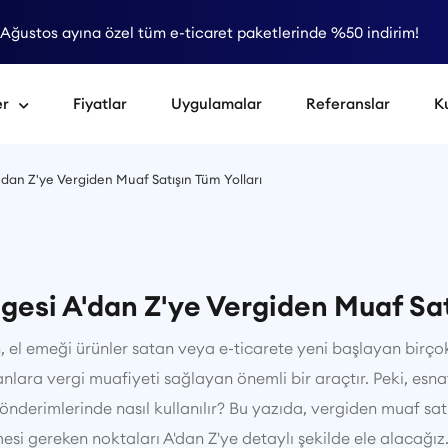
Ağustos ayına özel tüm e-ticaret paketlerinde %50 indirim!
er
Fiyatlar
Uygulamalar
Referanslar
K
dan Z'ye Vergiden Muaf Satışın Tüm Yolları
gesi A'dan Z'ye Vergiden Muaf Satı
el emeği ürünler satan veya e-ticarete yeni başlayan birçok k
lanlara vergi muafiyeti sağlayan önemli bir araçtır. Peki, esnaf
nderimlerinde nasıl kullanılır? Bu yazıda, vergiden muaf sat
mesi gereken noktaları A'dan Z'ye detaylı şekilde ele alacağız