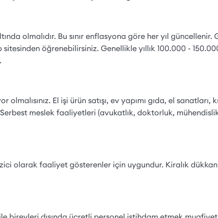
 altında olmalıdır. Bu sınır enflasyona göre her yıl güncellenir.
itesinden öğrenebilirsiniz. Genellikle yıllık 100.000 - 150.000
.
 olmalısınız. El işi ürün satışı, ev yapımı gıda, el sanatları, 
Serbest meslek faaliyetleri (avukatlık, doktorluk, mühendislik
i olarak faaliyet gösterenler için uygundur. Kiralık dükkan
Aile bireyleri dışında ücretli personel istihdam etmek muafiyet 