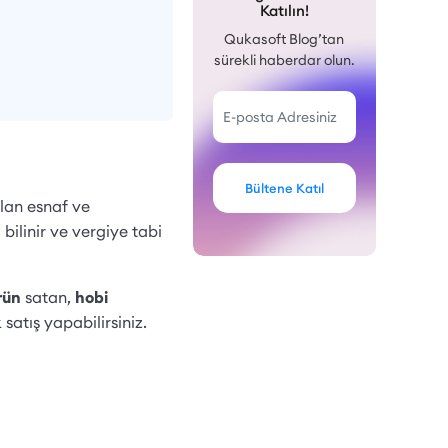
Katılın!
Qukasoft Blog’tan
sürekli haberdar olun.
Bültene Katıl
alan esnaf ve
bilinir ve vergiye tabi
rün
satan,
hobi
satış yapabilirsiniz.