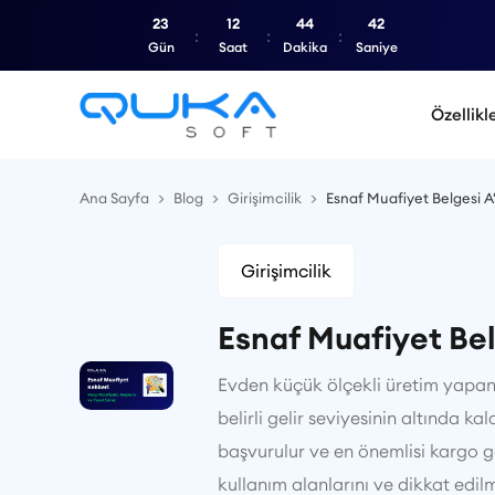
23
12
44
41
Gün
Saat
Dakika
Saniye
Özellikl
Ana Sayfa
Blog
Girişimcilik
Esnaf Muafiyet Belgesi A'
Girişimcilik
Esnaf Muafiyet Bel
Evden küçük ölçekli üretim yapan, 
belirli gelir seviyesinin altında ka
başvurulur ve en önemlisi kargo gö
kullanım alanlarını ve dikkat edil