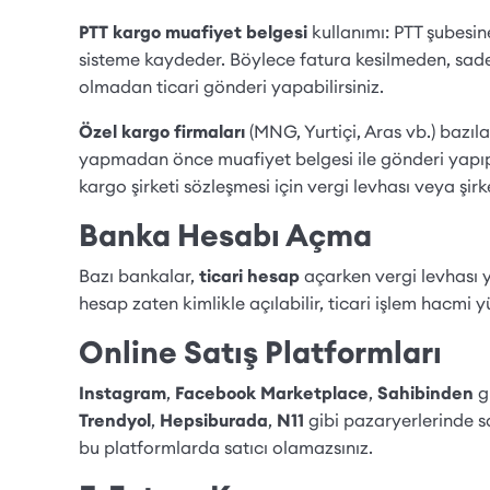
PTT kargo muafiyet belgesi
kullanımı: PTT şubesin
sisteme kaydeder. Böylece fatura kesilmeden, sadec
olmadan ticari gönderi yapabilirsiniz.
Özel kargo firmaları
(MNG, Yurtiçi, Aras vb.) bazıla
yapmadan önce muafiyet belgesi ile gönderi yapı
kargo şirketi sözleşmesi için vergi levhası veya şirke
Banka Hesabı Açma
Bazı bankalar,
ticari hesap
açarken vergi levhası y
hesap zaten kimlikle açılabilir, ticari işlem hacmi 
Online Satış Platformları
Instagram
,
Facebook Marketplace
,
Sahibinden
g
Trendyol
,
Hepsiburada
,
N11
gibi pazaryerlerinde sat
bu platformlarda satıcı olamazsınız.