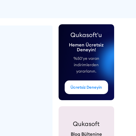
Qukasoft'u
Hemen Ücretsiz
Deneyin!
%50'ye varan
indirimlerden
yararlanın.
Ücretsiz Deneyin
Qukasoft
Blog Bültenine