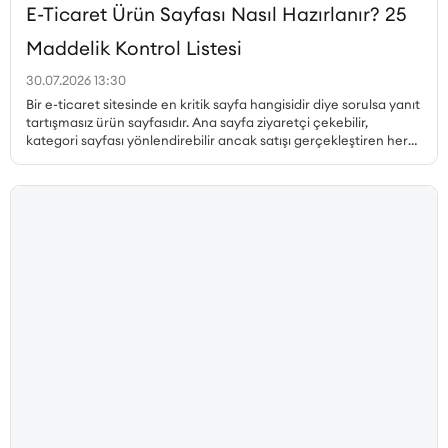
E-Ticaret Ürün Sayfası Nasıl Hazırlanır? 25
Maddelik Kontrol Listesi
30.07.2026 13:30
Bir e-ticaret sitesinde en kritik sayfa hangisidir diye sorulsa yanıt
tartışmasız ürün sayfasıdır. Ana sayfa ziyaretçi çekebilir,
kategori sayfası yönlendirebilir ancak satışı gerçekleştiren her
zaman ürün sayfasıdır. Peki, dönüşüm oranı yüksek ürün sayfası
nasıl hazırlanır, hangi unsurlar olmazsa olmaz, ürün sayfası SEO
nasıl yapılır ve müşteri güvenini pekiştiren detaylar nelerdir? Bu
yazıda, satış yapan bir ürün sayfasının sahip olması gereken her
unsuru 25 maddelik kontrol listesiyle ele alıyoruz.