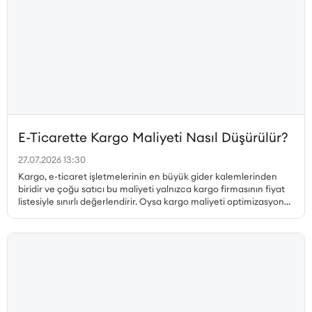
E-Ticarette Kargo Maliyeti Nasıl Düşürülür?
27.07.2026 13:30
Kargo, e-ticaret işletmelerinin en büyük gider kalemlerinden
biridir ve çoğu satıcı bu maliyeti yalnızca kargo firmasının fiyat
listesiyle sınırlı değerlendirir. Oysa kargo maliyeti optimizasyonu
çok daha geniş bir perspektif gerektirir. Desi hesabı, paketleme
tercihleri, ücretsiz kargo limiti, bölgesel fiyat farklılıkları, iade
kargoları ve teslim edilemeyen gönderiler ayrı ayrı ele
alınmadan gerçek bir maliyet düşüşü sağlanamaz. Bu yazıda, e-
ticarette kargo maliyetini düşürmenin tüm yollarını kapsamlı
biçimde ele alıyoruz.