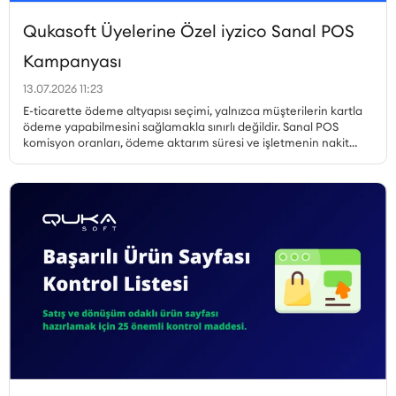
Qukasoft Üyelerine Özel iyzico Sanal POS
Kampanyası
13.07.2026 11:23
E-ticarette ödeme altyapısı seçimi, yalnızca müşterilerin kartla
ödeme yapabilmesini sağlamakla sınırlı değildir. Sanal POS
komisyon oranları, ödeme aktarım süresi ve işletmenin nakit
akışı, gerçekleştirilen her satıştan elde edilen kazancı doğrudan
etkiler. Özellikle yüksek sipariş hacmine sahip işletmelerde
komisyon oranındaki küçük farklılıklar bile toplam maliyet
üzerinde önemli bir etki oluşturabilir. Qukasoft ve iyzico iş
birliğiyle hazırlanan özel kampanya kapsamında, yeni iyzico
Sanal POS başvurusu gerçekleştiren Qukasoft üyeleri %0,79’dan
başlayan avantajlı komisyon oranlarından yararlanabilir.
İşletmeler, nakit akışlarına uygun blokaj süresini seçerek online
ödemelerini avantajlı oranlarla almaya başlayabilir.