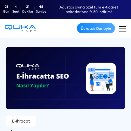
21
4
31
44
Ağustos ayına özel tüm e-ticaret
Gün
Saat
Dakika
Saniye
paketlerinde %50 indirim!
Ücretsiz Deneyin
E-İhracat