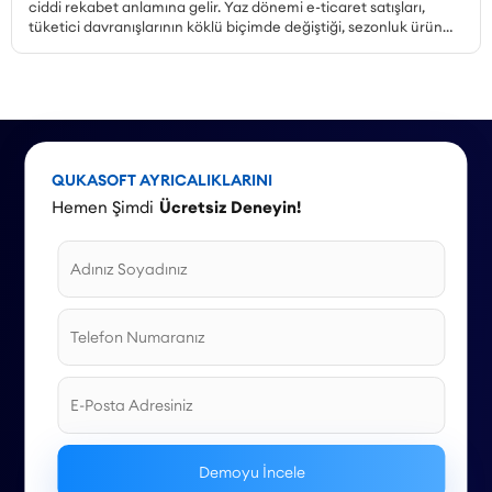
ciddi rekabet anlamına gelir. Yaz dönemi e-ticaret satışları,
tüketici davranışlarının köklü biçimde değiştiği, sezonluk ürün
talebinin zirveye çıktığı ve kampanya ortamının en yoğun
olduğu dönemdir. Peki, yaz kampanyaları nasıl planlanmalı,
hangi ürünler öne çıkarılmalı, mobil alışveriş trendi nasıl
değerlendirilmeli ve stok yönetimi nasıl yapılmalıdır? Bu yazıda,
Haziran, Temmuz ve Ağustos aylarına özel kampanya örnekleri
ve stratejilerle 2026 yaz sezonu için kapsamlı bir rehber
sunuyoruz.
QUKASOFT AYRICALIKLARINI
Hemen Şimdi
Ücretsiz Deneyin!