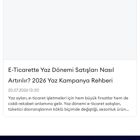
E-Ticarette Yaz Dönemi Satışları Nasıl
Artırılır? 2026 Yaz Kampanya Rehberi
20.07.2026 13:30
Yaz ayları, e-ticaret işletmeleri için hem büyük fırsatlar hem de
ciddi rekabet anlamına gelir. Yaz dönemi e-ticaret satışları,
tüketici davranışlarının köklü biçimde değiştiği, sezonluk ürün
talebinin zirveye çıktığı ve kampanya ortamının en yoğun
olduğu dönemdir. Peki, yaz kampanyaları nasıl planlanmalı,
hangi ürünler öne çıkarılmalı, mobil alışveriş trendi nasıl
değerlendirilmeli ve stok yönetimi nasıl yapılmalıdır? Bu yazıda,
Haziran, Temmuz ve Ağustos aylarına özel kampanya örnekleri