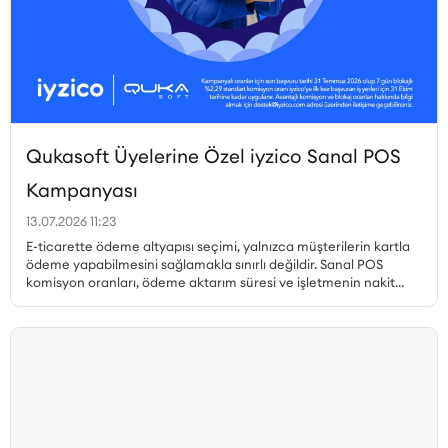
Qukasoft Üyelerine Özel iyzico Sanal POS
Kampanyası
13.07.2026 11:23
E-ticarette ödeme altyapısı seçimi, yalnızca müşterilerin kartla
ödeme yapabilmesini sağlamakla sınırlı değildir. Sanal POS
komisyon oranları, ödeme aktarım süresi ve işletmenin nakit
akışı, gerçekleştirilen her satıştan elde edilen kazancı doğrudan
etkiler. Özellikle yüksek sipariş hacmine sahip işletmelerde
komisyon oranındaki küçük farklılıklar bile toplam maliyet
üzerinde önemli bir etki oluşturabilir. Qukasoft ve iyzico iş
birliğiyle hazırlanan özel kampanya kapsamında, yeni iyzico
Sanal POS başvurusu gerçekleştiren Qukasoft üyeleri %0,79’dan
başlayan avantajlı komisyon oranlarından yararlanabilir.
İşletmeler, nakit akışlarına uygun blokaj süresini seçerek online
ödemelerini avantajlı oranlarla almaya başlayabilir.