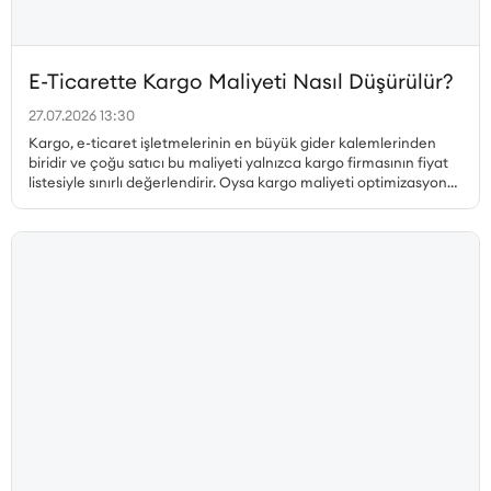
E-Ticarette Kargo Maliyeti Nasıl Düşürülür?
27.07.2026 13:30
Kargo, e-ticaret işletmelerinin en büyük gider kalemlerinden
biridir ve çoğu satıcı bu maliyeti yalnızca kargo firmasının fiyat
listesiyle sınırlı değerlendirir. Oysa kargo maliyeti optimizasyonu
çok daha geniş bir perspektif gerektirir. Desi hesabı, paketleme
tercihleri, ücretsiz kargo limiti, bölgesel fiyat farklılıkları, iade
kargoları ve teslim edilemeyen gönderiler ayrı ayrı ele
alınmadan gerçek bir maliyet düşüşü sağlanamaz. Bu yazıda, e-
ticarette kargo maliyetini düşürmenin tüm yollarını kapsamlı
biçimde ele alıyoruz.