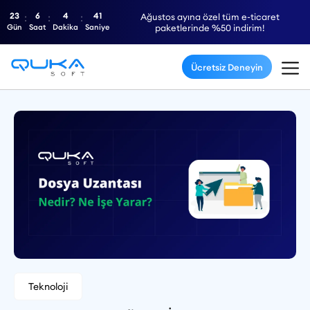
23
6
4
40
Ağustos ayına özel tüm e-ticaret
Gün
Saat
Dakika
Saniye
paketlerinde %50 indirim!
Ücretsiz Deneyin
Teknoloji