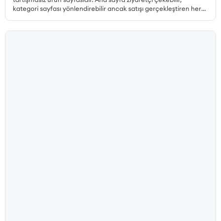
kategori sayfası yönlendirebilir ancak satışı gerçekleştiren her
zaman ürün sayfasıdır. Peki, dönüşüm oranı yüksek ürün sayfası
nasıl hazırlanır, hangi unsurlar olmazsa olmaz, ürün sayfası SEO
nasıl yapılır ve müşteri güvenini pekiştiren detaylar nelerdir? Bu
yazıda, satış yapan bir ürün sayfasının sahip olması gereken her
unsuru 25 maddelik kontrol listesiyle ele alıyoruz.