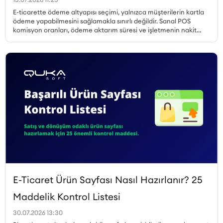
E-ticarette ödeme altyapısı seçimi, yalnızca müşterilerin kartla
ödeme yapabilmesini sağlamakla sınırlı değildir. Sanal POS
komisyon oranları, ödeme aktarım süresi ve işletmenin nakit
akışı, gerçekleştirilen her satıştan elde edilen kazancı doğrudan
etkiler. Özellikle yüksek sipariş hacmine sahip işletmelerde
komisyon oranındaki küçük farklılıklar bile toplam maliyet
üzerinde önemli bir etki oluşturabilir. Qukasoft ve iyzico iş
birliğiyle hazırlanan özel kampanya kapsamında, yeni iyzico
Sanal POS başvurusu gerçekleştiren Qukasoft üyeleri %0,79’dan
başlayan avantajlı komisyon oranlarından yararlanabilir.
İşletmeler, nakit akışlarına uygun blokaj süresini seçerek online
ödemelerini avantajlı oranlarla almaya başlayabilir.
E-Ticaret Ürün Sayfası Nasıl Hazırlanır? 25
Maddelik Kontrol Listesi
30.07.2026 13:30