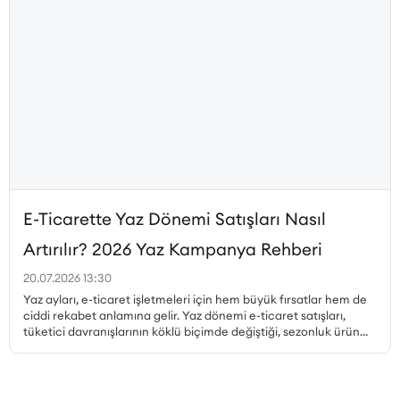
E-Ticarette Yaz Dönemi Satışları Nasıl
Artırılır? 2026 Yaz Kampanya Rehberi
20.07.2026 13:30
Yaz ayları, e-ticaret işletmeleri için hem büyük fırsatlar hem de
ciddi rekabet anlamına gelir. Yaz dönemi e-ticaret satışları,
tüketici davranışlarının köklü biçimde değiştiği, sezonluk ürün
talebinin zirveye çıktığı ve kampanya ortamının en yoğun
olduğu dönemdir. Peki, yaz kampanyaları nasıl planlanmalı,
hangi ürünler öne çıkarılmalı, mobil alışveriş trendi nasıl
değerlendirilmeli ve stok yönetimi nasıl yapılmalıdır? Bu yazıda,