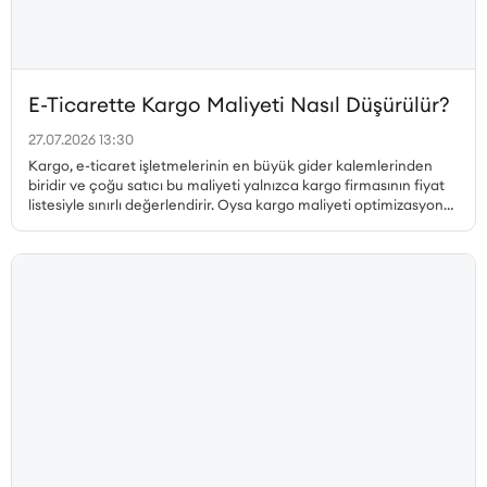
E-Ticarette Kargo Maliyeti Nasıl Düşürülür?
27.07.2026 13:30
Kargo, e-ticaret işletmelerinin en büyük gider kalemlerinden
biridir ve çoğu satıcı bu maliyeti yalnızca kargo firmasının fiyat
listesiyle sınırlı değerlendirir. Oysa kargo maliyeti optimizasyonu
çok daha geniş bir perspektif gerektirir. Desi hesabı, paketleme
tercihleri, ücretsiz kargo limiti, bölgesel fiyat farklılıkları, iade
kargoları ve teslim edilemeyen gönderiler ayrı ayrı ele
alınmadan gerçek bir maliyet düşüşü sağlanamaz. Bu yazıda, e-
ticarette kargo maliyetini düşürmenin tüm yollarını kapsamlı
biçimde ele alıyoruz.