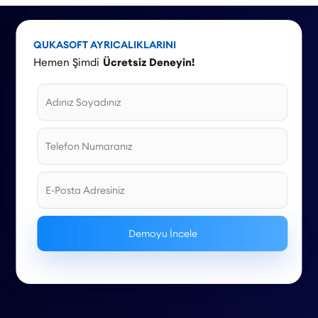
Haziran, Temmuz ve Ağustos aylarına özel kampanya örnekleri
ve stratejilerle 2026 yaz sezonu için kapsamlı bir rehber
sunuyoruz.
QUKASOFT AYRICALIKLARINI
Hemen Şimdi
Ücretsiz Deneyin!