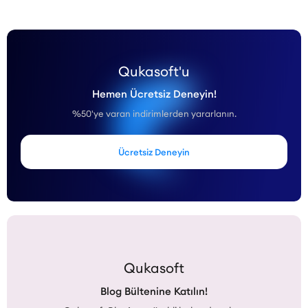
Qukasoft'u
Hemen Ücretsiz Deneyin!
%50'ye varan indirimlerden yararlanın.
Ücretsiz Deneyin
Qukasoft
Blog Bültenine Katılın!