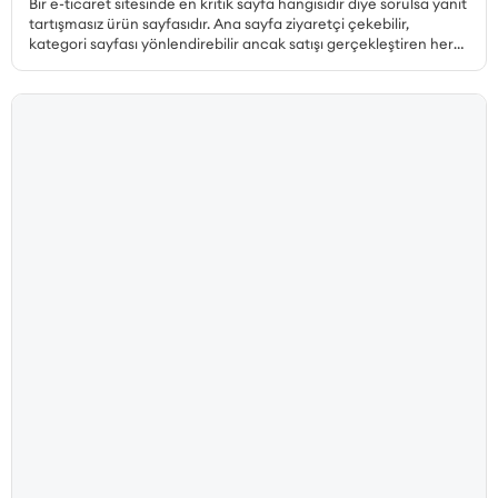
Bir e-ticaret sitesinde en kritik sayfa hangisidir diye sorulsa yanıt
tartışmasız ürün sayfasıdır. Ana sayfa ziyaretçi çekebilir,
kategori sayfası yönlendirebilir ancak satışı gerçekleştiren her
zaman ürün sayfasıdır. Peki, dönüşüm oranı yüksek ürün sayfası
nasıl hazırlanır, hangi unsurlar olmazsa olmaz, ürün sayfası SEO
nasıl yapılır ve müşteri güvenini pekiştiren detaylar nelerdir? Bu
yazıda, satış yapan bir ürün sayfasının sahip olması gereken her
unsuru 25 maddelik kontrol listesiyle ele alıyoruz.