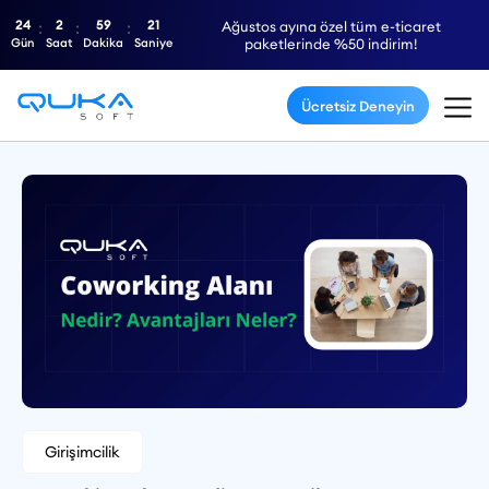
24
2
59
20
Ağustos ayına özel tüm e-ticaret
Gün
Saat
Dakika
Saniye
paketlerinde %50 indirim!
Ücretsiz Deneyin
Girişimcilik