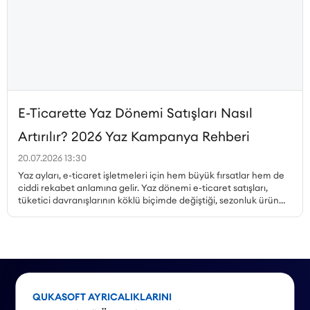
E-Ticarette Yaz Dönemi Satışları Nasıl
Artırılır? 2026 Yaz Kampanya Rehberi
20.07.2026 13:30
Yaz ayları, e-ticaret işletmeleri için hem büyük fırsatlar hem de
ciddi rekabet anlamına gelir. Yaz dönemi e-ticaret satışları,
tüketici davranışlarının köklü biçimde değiştiği, sezonluk ürün
talebinin zirveye çıktığı ve kampanya ortamının en yoğun
olduğu dönemdir. Peki, yaz kampanyaları nasıl planlanmalı,
hangi ürünler öne çıkarılmalı, mobil alışveriş trendi nasıl
değerlendirilmeli ve stok yönetimi nasıl yapılmalıdır? Bu yazıda,
Haziran, Temmuz ve Ağustos aylarına özel kampanya örnekleri
ve stratejilerle 2026 yaz sezonu için kapsamlı bir rehber
sunuyoruz.
QUKASOFT AYRICALIKLARINI