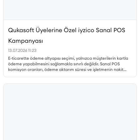
Qukasoft Üyelerine Özel iyzico Sanal POS
Kampanyası
13.07.2026 11:23
E-ticarette ödeme altyapısı seçimi, yalnızca müşterilerin kartla
ödeme yapabilmesini sağlamakla sınırlı değildir. Sanal POS
komisyon oranları, ödeme aktarım süresi ve işletmenin nakit
akışı, gerçekleştirilen her satıştan elde edilen kazancı doğrudan
etkiler. Özellikle yüksek sipariş hacmine sahip işletmelerde
komisyon oranındaki küçük farklılıklar bile toplam maliyet
üzerinde önemli bir etki oluşturabilir. Qukasoft ve iyzico iş
birliğiyle hazırlanan özel kampanya kapsamında, yeni iyzico
Sanal POS başvurusu gerçekleştiren Qukasoft üyeleri %0,79’dan
başlayan avantajlı komisyon oranlarından yararlanabilir.
İşletmeler, nakit akışlarına uygun blokaj süresini seçerek online
ödemelerini avantajlı oranlarla almaya başlayabilir.