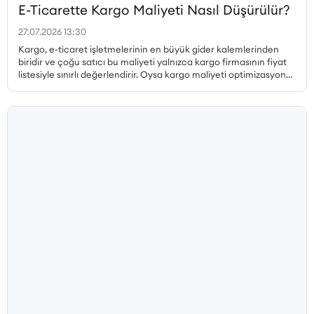
E-Ticarette Kargo Maliyeti Nasıl Düşürülür?
27.07.2026 13:30
Kargo, e-ticaret işletmelerinin en büyük gider kalemlerinden
biridir ve çoğu satıcı bu maliyeti yalnızca kargo firmasının fiyat
listesiyle sınırlı değerlendirir. Oysa kargo maliyeti optimizasyonu
çok daha geniş bir perspektif gerektirir. Desi hesabı, paketleme
tercihleri, ücretsiz kargo limiti, bölgesel fiyat farklılıkları, iade
kargoları ve teslim edilemeyen gönderiler ayrı ayrı ele
alınmadan gerçek bir maliyet düşüşü sağlanamaz. Bu yazıda, e-
ticarette kargo maliyetini düşürmenin tüm yollarını kapsamlı
biçimde ele alıyoruz.