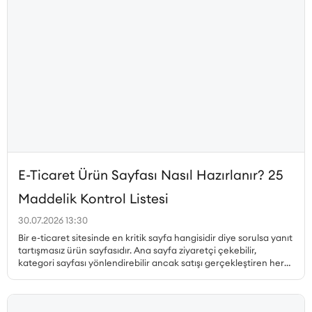
E-Ticaret Ürün Sayfası Nasıl Hazırlanır? 25
Maddelik Kontrol Listesi
30.07.2026 13:30
Bir e-ticaret sitesinde en kritik sayfa hangisidir diye sorulsa yanıt
tartışmasız ürün sayfasıdır. Ana sayfa ziyaretçi çekebilir,
kategori sayfası yönlendirebilir ancak satışı gerçekleştiren her
zaman ürün sayfasıdır. Peki, dönüşüm oranı yüksek ürün sayfası
nasıl hazırlanır, hangi unsurlar olmazsa olmaz, ürün sayfası SEO
nasıl yapılır ve müşteri güvenini pekiştiren detaylar nelerdir? Bu