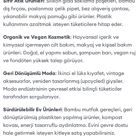
Sıfır Atık Ürünleri
: Silikon gıda saklama poşetleri, bambü
diş fırçası, paslanmaz çelik pipet, bez alışveriş çantası,
yıkanabilir makyaj pamuğu gibi ürünler. Plastik
kullanımını azaltmak isteyen tüketicilere hitap eder.
Organik ve Vegan Kozmetik
: Hayvansal içerik ve
kimyasal içermeyen cilt bakım, makyaj ve kişisel bakım
ürünleri. Doğal, el yapımı sabun, şampuan barı, vegan ruj
ve fondöten yüksek talep görüyor.
Geri Dönüşümlü Moda
: İkinci el lüks kıyafet, vintage
aksesuarlar, yeniden tasarlanmış (upcycled) giysiler.
Moda endüstrisinin çevresel etkisi bilinçli tüketiciler
tarafından sorgulanıyor.
Sürdürülebilir Ev Ürünleri
: Bambu mutfak gereçleri, geri
dönüştürülmüş plastikten yapılmış ürünler, kompost
kovası, enerji tasarruflu aydınlatma. Evini çevre dostu
hale getirmek isteyen kitleye satış yapabilirsiniz.