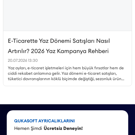
E-Ticarette Yaz Dönemi Satışları Nasıl
Artırılır? 2026 Yaz Kampanya Rehberi
20.07.2026 13:30
Yaz ayları, e-ticaret işletmeleri için hem büyük fırsatlar hem de
ciddi rekabet anlamına gelir. Yaz dönemi e-ticaret satışları,
tüketici davranışlarının köklü biçimde değiştiği, sezonluk ürün
talebinin zirveye çıktığı ve kampanya ortamının en yoğun
olduğu dönemdir. Peki, yaz kampanyaları nasıl planlanmalı,
hangi ürünler öne çıkarılmalı, mobil alışveriş trendi nasıl
değerlendirilmeli ve stok yönetimi nasıl yapılmalıdır? Bu yazıda,
Haziran, Temmuz ve Ağustos aylarına özel kampanya örnekleri
ve stratejilerle 2026 yaz sezonu için kapsamlı bir rehber
sunuyoruz.
QUKASOFT AYRICALIKLARINI
Hemen Şimdi
Ücretsiz Deneyin!