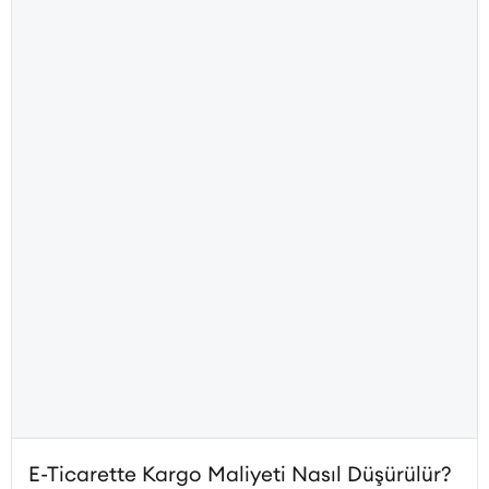
yazıda, satış yapan bir ürün sayfasının sahip olması gereken her
unsuru 25 maddelik kontrol listesiyle ele alıyoruz.
E-Ticarette Kargo Maliyeti Nasıl Düşürülür?