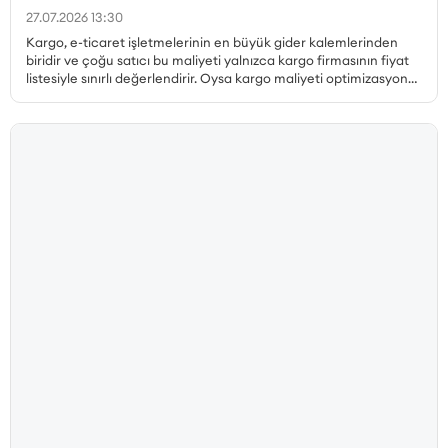
27.07.2026 13:30
Kargo, e-ticaret işletmelerinin en büyük gider kalemlerinden
biridir ve çoğu satıcı bu maliyeti yalnızca kargo firmasının fiyat
listesiyle sınırlı değerlendirir. Oysa kargo maliyeti optimizasyonu
çok daha geniş bir perspektif gerektirir. Desi hesabı, paketleme
tercihleri, ücretsiz kargo limiti, bölgesel fiyat farklılıkları, iade
kargoları ve teslim edilemeyen gönderiler ayrı ayrı ele
alınmadan gerçek bir maliyet düşüşü sağlanamaz. Bu yazıda, e-
ticarette kargo maliyetini düşürmenin tüm yollarını kapsamlı
biçimde ele alıyoruz.