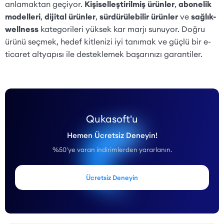
anlamaktan geçiyor.
Kişiselleştirilmiş ürünler
,
abonelik
modelleri
,
dijital ürünler
,
sürdürülebilir ürünler
ve
sağlık-
wellness
kategorileri yüksek kar marjı sunuyor. Doğru
ürünü seçmek, hedef kitlenizi iyi tanımak ve güçlü bir e-
ticaret altyapısı ile desteklemek başarınızı garantiler.
Qukasoft'u
Hemen Ücretsiz Deneyin!
%50'ye varan indirimlerden yararlanın.
Ücretsiz Deneyin