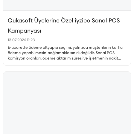
Qukasoft Üyelerine Özel iyzico Sanal POS
Kampanyası
13.07.2026 11:23
E-ticarette ödeme altyapısı seçimi, yalnızca müşterilerin kartla
ödeme yapabilmesini sağlamakla sınırlı değildir. Sanal POS
komisyon oranları, ödeme aktarım süresi ve işletmenin nakit
akışı, gerçekleştirilen her satıştan elde edilen kazancı doğrudan
etkiler. Özellikle yüksek sipariş hacmine sahip işletmelerde
komisyon oranındaki küçük farklılıklar bile toplam maliyet
üzerinde önemli bir etki oluşturabilir. Qukasoft ve iyzico iş
birliğiyle hazırlanan özel kampanya kapsamında, yeni iyzico
Sanal POS başvurusu gerçekleştiren Qukasoft üyeleri %0,79’dan
başlayan avantajlı komisyon oranlarından yararlanabilir.
İşletmeler, nakit akışlarına uygun blokaj süresini seçerek online
ödemelerini avantajlı oranlarla almaya başlayabilir.