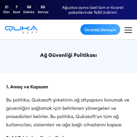
21
7
58
50
Ağustos ayına özel tüm e-ticaret
Gün
Saat
Dakika
Saniye
paketlerinde %50 indirim!
Ücretsiz Deneyin
Ağ Güvenliği Politikası
1. Amaç ve Kapsam
Bu politika, Qukasoft şirketinin ağ altyapısını korumak ve
güvenliğini sağlamak için belirlenen yönergeleri ve
prosedürleri belirler. Bu politika, Qukasoft'un tüm ağ
kullanıcıları, sistemleri ve ağa bağlı cihazlarını kapsar.