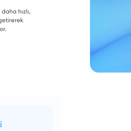
 daha hızlı,
getirerek
or.