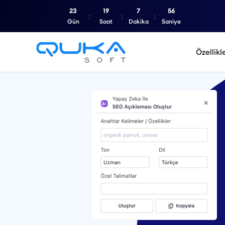
23
19
7
55
Gün
Saat
Dakika
Saniye
Özellikl