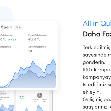
All in Q
Daha Faz
Terk edilmi
sayesinde mü
gönderin.
100+ kampan
kampanyayı 
İstediğiniz 
ekleyin.
Gelişmiş pa
satışlarınızı 