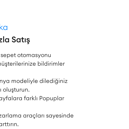
uka
la Satış
ş sepet otomasyonu
şterilerinize bildirimler
ya modeliyle dilediğiniz
oluşturun.
sayfalara farklı Popuplar
zarlama araçları sayesinde
arttırın.