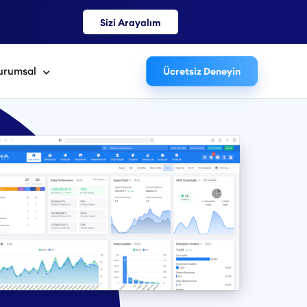
Sizi Arayalım
urumsal
Ücretsiz Deneyin