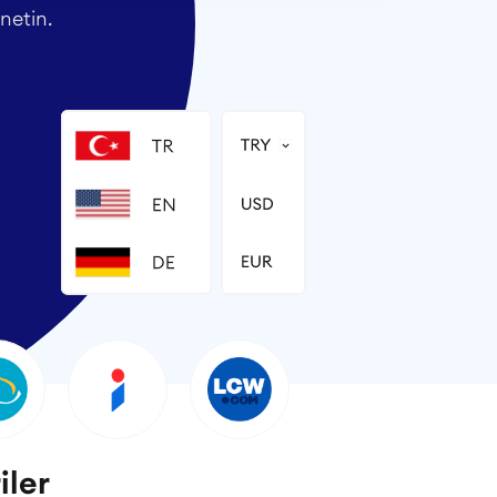
netin.
iler