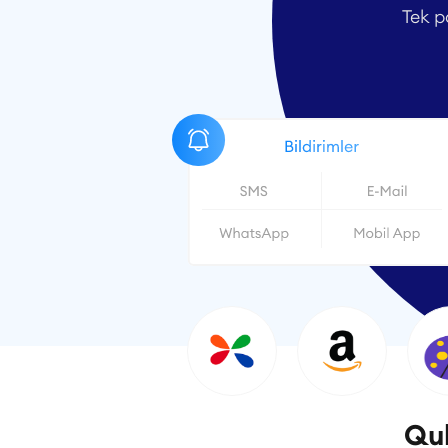
Tek p
Quk