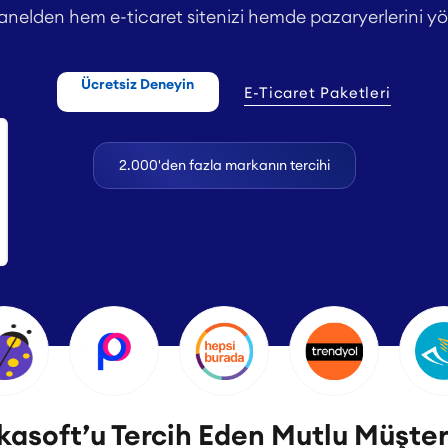
anelden hem e-ticaret sitenizi hemde pazaryerlerini yö
Ücretsiz Deneyin
E-Ticaret Paketleri
2.000'den fazla markanın tercihi
asoft’u Tercih Eden Mutlu Müşter