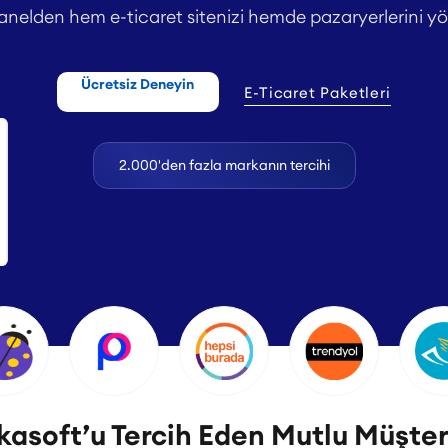
anelden hem e-ticaret sitenizi hemde pazaryerlerini yö
Ücretsiz Deneyin
E-Ticaret Paketleri
2.000'den fazla markanın tercihi
asoft’u Tercih Eden Mutlu Müşter