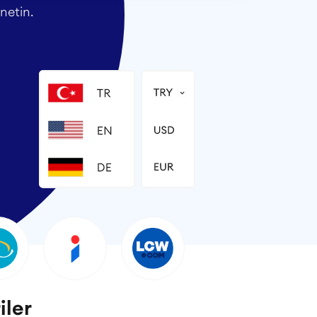
netin.
iler