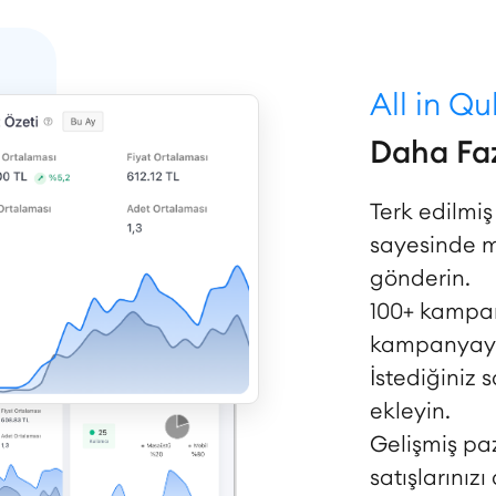
All in Q
Daha Faz
Terk edilmi
sayesinde mü
gönderin.
100+ kampan
kampanyayı 
İstediğiniz 
ekleyin.
Gelişmiş pa
satışlarınızı 