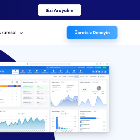
Sizi Arayalım
urumsal
Ücretsiz Deneyin