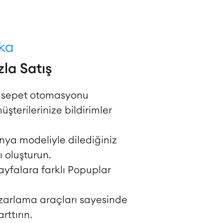
uka
la Satış
ş sepet otomasyonu
şterilerinize bildirimler
ya modeliyle dilediğiniz
oluşturun.
sayfalara farklı Popuplar
zarlama araçları sayesinde
arttırın.