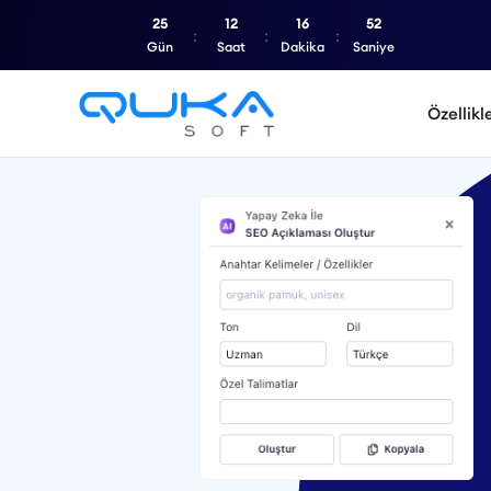
25
12
16
51
Gün
Saat
Dakika
Saniye
Özellikl