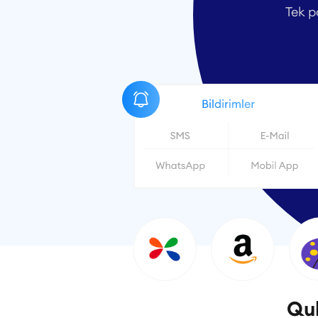
Tek p
Quk