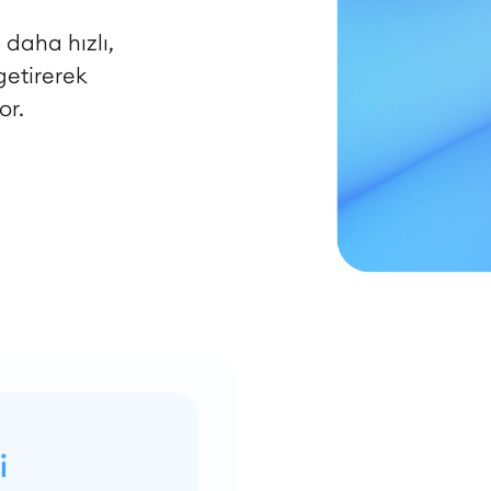
 daha hızlı,
getirerek
or.