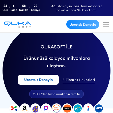
23
6
58
28
Ağustos ayına özel tüm e-ticaret
Gün
Saat
Dakika
Saniye
paketlerinde %50 indirim!
Ücretsiz Deneyin
QUKASOFT İLE
Ürününüzü kolayca milyonlara
ulaştırın.
Ücretsiz Deneyin
E-Ticaret Paketleri
2.000'den fazla markanın tercihi